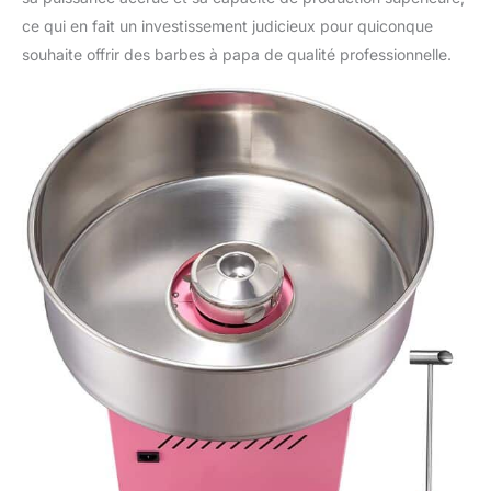
comptoir, parfait pour les
ce qui en fait un investissement judicieux pour quiconque
carnavals, les festivals,
souhaite offrir des barbes à papa de qualité professionnelle.
les fêtes d'anniversaire et
les événements sportifs.