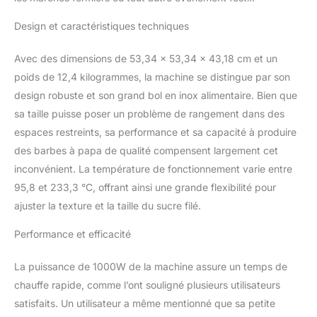
appareils courants, notre
Design et caractéristiques techniques
machine à barbe à papa
électrique dispose d'un
voltmètre et d'un bouton
Avec des dimensions de 53,34 x 53,34 x 43,18 cm et un
de réglage de la
poids de 12,4 kilogrammes, la machine se distingue par son
température. En
design robuste et son grand bol en inox alimentaire. Bien que
changeant de tension,
sa taille puisse poser un problème de rangement dans des
vous pouvez simplement
ajuster la température de
espaces restreints, sa performance et sa capacité à produire
95,8 à 233,3 °C. Si vous
des barbes à papa de qualité compensent largement cet
voulez essayer différents
inconvénient. La température de fonctionnement varie entre
sucres aromatisés, vous
95,8 et 233,3 °C, offrant ainsi une grande flexibilité pour
en aurez absolument
besoin. Facilité
ajuster la texture et la taille du sucre filé.
d'Utilisation : L'utilisation
Performance et efficacité
de cette machine est on
ne peut plus simple.
Mettez l'appareil en
La puissance de 1000W de la machine assure un temps de
marche, réglez la
chauffe rapide, comme l’ont souligné plusieurs utilisateurs
température, laissez
satisfaits. Un utilisateur a même mentionné que sa petite
chauffer pendant 5 à 6