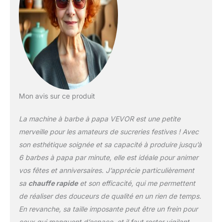
fonctionner 1 heure en
continu sans blocage ni
arrêt, évitant ainsi les
arrêts et nettoyages
fréquents. Contrôle de la
Température :
Contrairement aux
appareils courants, notre
machine à barbe à papa
électrique dispose d'un
Mon avis sur ce produit
voltmètre et d'un bouton
de réglage de la
La machine à barbe à papa VEVOR est une petite
température. En
merveille pour les amateurs de sucreries festives ! Avec
changeant de tension,
son esthétique soignée et sa capacité à produire jusqu’à
vous pouvez simplement
6 barbes à papa par minute, elle est idéale pour animer
ajuster la température de
95,8 à 233,3 °C. Si vous
vos fêtes et anniversaires. J’apprécie particulièrement
voulez essayer différents
sa
chauffe rapide
et son efficacité, qui me permettent
sucres aromatisés, vous
de réaliser des douceurs de qualité en un rien de temps.
en aurez absolument
En revanche, sa taille imposante peut être un frein pour
besoin. Facilité
d'Utilisation : L'utilisation
ceux qui manquent d’espace, et il faut rester vigilant