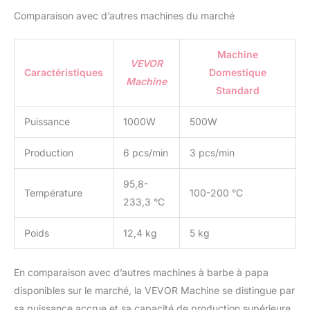
composants du
Comparaison avec d’autres machines du marché
traitement d'étanchéité
peuvent empêcher les
flocons de sucre de
Machine
tomber dans les
VEVOR
Caractéristiques
Domestique
interstices. De plus, la
Machine
certification ETL/CE
Standard
renforce la sécurité lors
de l'utilisation.
Puissance
1000W
500W
Fonctionne avec les
Bonbons à Votre Goût :
Production
6 pcs/min
3 pcs/min
Cet appareil barbe à
papa vous permet
95,8-
d'utiliser les sucres
Température
100-200 °C
233,3 °C
traditionnels, les sucres
de lait, les cubes de fruits
Poids
12,4 kg
5 kg
ou n'importe lequel de
vos bonbons durs
préférés pour fabriquer
En comparaison avec d’autres machines à barbe à papa
de délicieuses barbes à
disponibles sur le marché, la VEVOR Machine se distingue par
papa. De taille compacte,
il peut être utilisé sur un
sa puissance accrue et sa capacité de production supérieure,