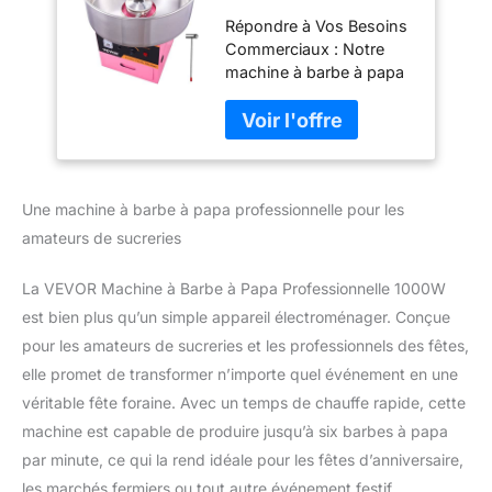
Professionnelle
Répondre à Vos Besoins
1000 W Appareil à
Commerciaux : Notre
Barbe à Papa
machine à barbe à papa
Commercial 6
commerciale adopte un
PCs/min Grand Bol
moteur de 1000 W. Le bol
en Inox Alimentaire
à barbe à papa plus
Température 95,8-
grand assure une
233,3 °C pour Faire
production rapide de
Bonbons Fête
Une machine à barbe à papa professionnelle pour les
cônes de barbe à papa et
Anniversaire
produit 6 cônes par
amateurs de sucreries
minute, répondant ainsi à
vos demandes de
La VEVOR Machine à Barbe à Papa Professionnelle 1000W
production importante.
est bien plus qu’un simple appareil électroménager. Conçue
Elle est capable de
pour les amateurs de sucreries et les professionnels des fêtes,
fonctionner 1 heure en
continu sans blocage ni
elle promet de transformer n’importe quel événement en une
arrêt, évitant ainsi les
véritable fête foraine. Avec un temps de chauffe rapide, cette
arrêts et nettoyages
machine est capable de produire jusqu’à six barbes à papa
fréquents. Contrôle de la
par minute, ce qui la rend idéale pour les fêtes d’anniversaire,
Température :
Contrairement aux
les marchés fermiers ou tout autre événement festif.