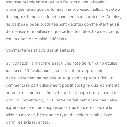
machine précédente avait pris feu lors d’une utilisation
minutes, puis versez le
sucre dans la tête de
prolongée, alors que cette machine professionnelle a résisté à
filage. Il vous suffit
de longues heures de fonctionnement sans problème. De plus,
ensuite d'utiliser les
les barbes à papa produites sont décrites comme étant aussi
bâtonnets pour
délicieuses et moelleuses que celles des fêtes foraines, ce qui
récupérer les barbes à
papa dans la tête de
est un gage de qualité indéniable.
filage. Designs
Commentaires et avis des utilisateurs
Conviviaux : Cette
machine à barbe à papa
est équipée d'une boîte à
Sur Amazon, la machine a reçu une note de 4,4 sur 5 étoiles
bonbons, qui offre un
basée sur 13 évaluations. Les utilisateurs apprécient
espace de stockage
particulièrement sa rapidité et la qualité du produit fini. Un
supplémentaire pour les
commentaire particulièrement positif souligne que les enfants
cônes/bâtonnets de
barbe à papa ou les
adorent les énormes cônes de barbe à papa que la machine
paquets de sucre. La
produit. Cependant, un utilisateur a fait part d’une mauvaise
cuillère à sucre
expérience avec une explosion et des étincelles lors de la
supplémentaire est
mise en marche, bien que ce type d’incident semble isolé
pratique pour ramasser
et verser le sucre ; les
parmi les avis recensés.