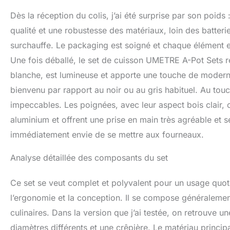
cuisine garantit du
Dès la réception du colis, j’ai été surprise par son poids
conservant un des
Convient à toutes
qualité et une robustesse des matériaux, loin des batter
permet un transfer
surchauffe. Le packaging est soigné et chaque élément es
efficacement sur 
Une fois déballé, le set de cuisson UMETRE A-Pot Sets r
induction, fabriq
sans soucis】Chaq
blanche, est lumineuse et apporte une touche de modern
d'inspection. Si v
bienvenu par rapport au noir ou au gris habituel. Au touch
vous rencontrez de
à nous contacter
impeccables. Les poignées, avec leur aspect bois clair, 
remplacement.
aluminium et offrent une prise en main très agréable et s
immédiatement envie de se mettre aux fourneaux.
Analyse détaillée des composants du set
Ce set se veut complet et polyvalent pour un usage quot
l’ergonomie et la conception. Il se compose généralement
culinaires. Dans la version que j’ai testée, on retrouve 
diamètres différents et une crêpière. Le matériau princip