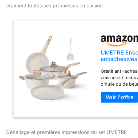
vraiment toutes ses promesses en cuisine.
UMETRE Ensem
antiadhésives
poêles de cuis
Granit anti-adhési
crêpière, sa
cuisine est recou
d'huile ou de beu
impeccable, vous 
la maison. 【Ense
UMETRE comprend 
une poêle à frire
de 2,4 l avec couv
ensemble de cuisi
Corps robuste en 
Déballage et premières impressions du set UMETRE
aluminium moulé 