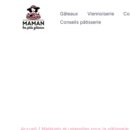
Aller
au
Gâteaux
Viennoiserie
Co
contenu
Conseils pâtisserie
Accueil
Matériels et ustensiles pour la pâtisserie