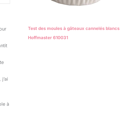
Test des moules à gâteaux cannelés blancs
pour
Hoffmaster 610031
ntit
te
j’ai
ole à