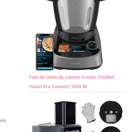
Test du robot de cuisine Create Chefbot
Touch Pro Connect 1200 W
ées