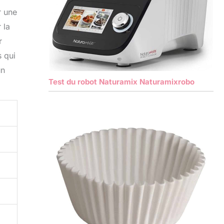
r une
 la
r
 qui
un
Test du robot Naturamix Naturamixrobo