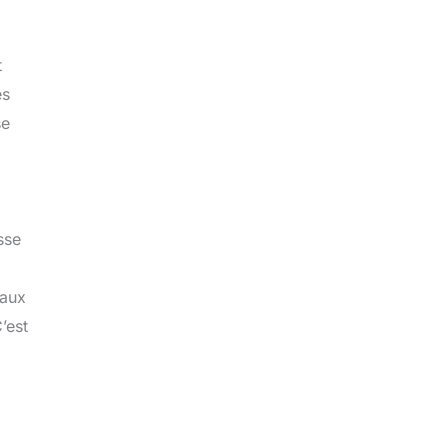
t
es
se
sse
 aux
’est