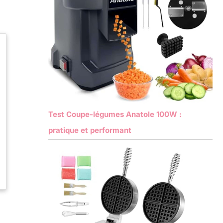
Test Coupe-légumes Anatole 100W :
pratique et performant