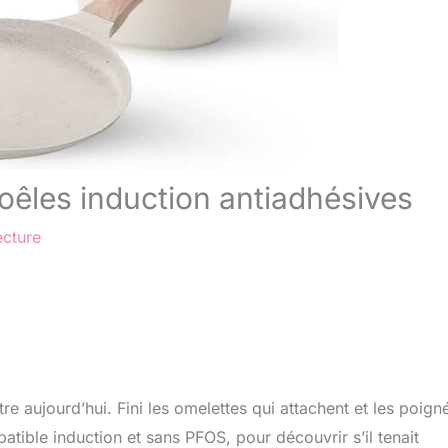
oêles induction antiadhésives
ecture
tre aujourd’hui. Fini les omelettes qui attachent et les poign
tible induction et sans PFOS, pour découvrir s’il tenait