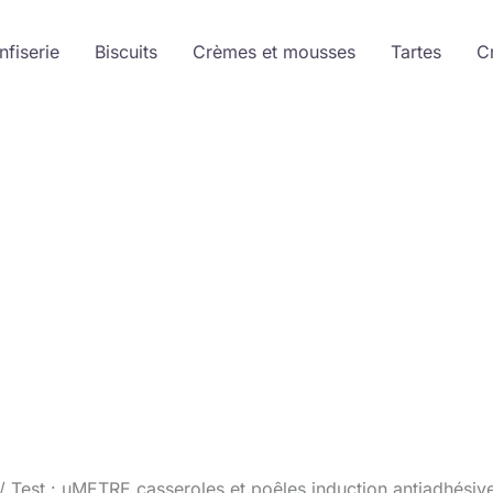
nfiserie
Biscuits
Crèmes et mousses
Tartes
C
Test : uMETRE casseroles et poêles induction antiadhésiv