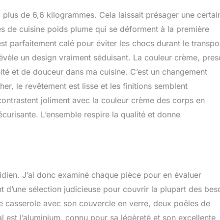
rabilité et fiabilité pour une utilisation à long terme tout en
 : plus de 6,6 kilogrammes. Cela laissait présager une certai
ign léger. Cette jolie femme ne s'inquiète plus des pots lourds
 les cuisinières : le design avec une base magnétique parfaite
ies de cuisine poids plume qui se déforment à la première
t rapide de la chaleur et une utilisation à long terme, utilisé
t parfaitement calé pour éviter les chocs durant le transpor
les plaques de cuisson à gaz, en céramique, électriques et à
évèle un design vraiment séduisant. La couleur crème, pre
ué pour n'importe quelle cuisine et table de cuisson. 【Service
ue batterie de cuisine UMETRE passe un processus strict
ité et de douceur dans ma cuisine. C’est un changement
ous recevez des articles défectueux causés par la livraison ou si
er, le revêtement est lisse et les finitions semblent
s problèmes lors de l'utilisation de notre produit, n'hésitez pas
. Vous serez assuré d'obtenir un remboursement ou un nouveau
contrastent joliment avec la couleur crème des corps en
écurisante. L’ensemble respire la qualité et donne
idien. J’ai donc examiné chaque pièce pour en évaluer
 d’une sélection judicieuse pour couvrir la plupart des bes
une casserole avec son couvercle en verre, deux poêles de
al est l’aluminium, connu pour sa légèreté et son excellente