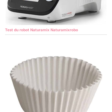
Test du robot Naturamix Naturamixrobo