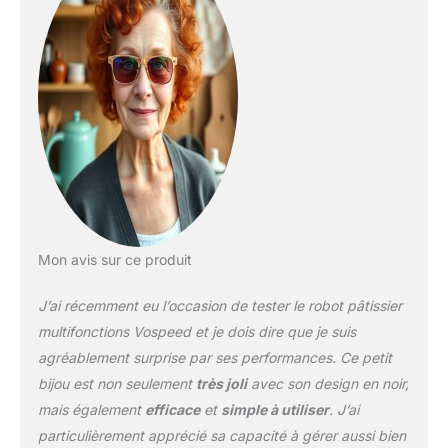
crème glacée, des blancs
d'œuf et de la pâte à
pain. Le mixeur électrique
Vospeed est une idée
cadeau parfaite pour
votre famille et vos amis.
✔【BOL À MÉLANGER
5QT ET SILENCIEUX
MOINS DE 76dB】 Le bol
à mélanger de 5 quarts
et la double poignée sont
fabriqués en acier
Mon avis sur ce produit
inoxydable pour assurer
une longue durée de vie
J’ai récemment eu l’occasion de tester le robot pâtissier
et un fonctionnement
sûr. La grande capacité
multifonctions Vospeed et je dois dire que je suis
signifie que vous pouvez
agréablement surprise par ses performances. Ce petit
mélanger la pâte en un
bijou est non seulement
très joli
avec son design en noir,
lot pour 3 feuilles de
mais également
efficace
et
simple à utiliser
. J’ai
pain, 5 livres de purée de
papas ou 7 dizaines de
particulièrement apprécié sa capacité à gérer aussi bien