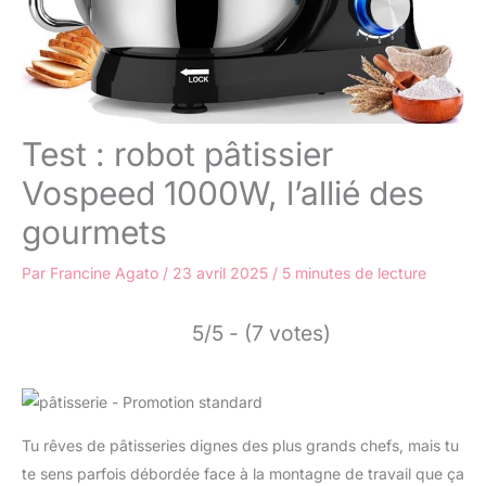
Test : robot pâtissier
Vospeed 1000W, l’allié des
gourmets
Par
Francine Agato
/
23 avril 2025
/
5 minutes de lecture
5/5 - (7 votes)
Tu rêves de pâtisseries dignes des plus grands chefs, mais tu
te sens parfois débordée face à la montagne de travail que ça