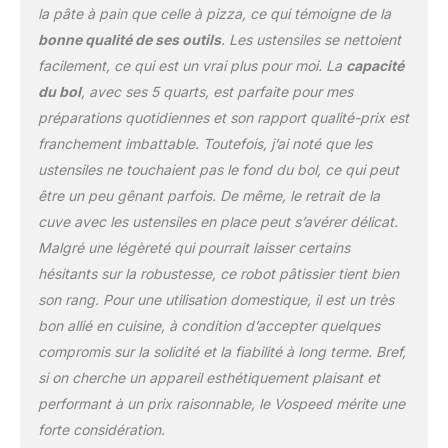
biscuits. Crochet pour
la pâte à pain que celle à pizza, ce qui témoigne de la
pâte à pain à 1 vitesse
bonne qualité de ses outils
. Les ustensiles se nettoient
<62dB, 1-8 sur
facilement, ce qui est un vrai plus pour moi. La
capacité
engrenages réglables
62dB-75dB (bruit
du bol
, avec ses 5 quarts, est parfaite pour mes
ambiant de 56dB).
préparations quotidiennes et son rapport qualité-prix est
✔【CONCEPTION DE
franchement imbattable. Toutefois, j’ai noté que les
TÊTE INCLINABLE ET
ustensiles ne touchaient pas le fond du bol, ce qui peut
ANTIDÉRAPANTE】 Le
mélangeur à gâteaux
être un peu gênant parfois. De même, le retrait de la
avec tête inclinable
cuve avec les ustensiles en place peut s’avérer délicat.
permet non seulement
Malgré une légèreté qui pourrait laisser certains
un accès facile au bol du
hésitants sur la robustesse, ce robot pâtissier tient bien
mixeur et au fouet
son rang. Pour une utilisation domestique, il est un très
attaché, mais il est
également facile à
bon allié en cuisine, à condition d’accepter quelques
installer et à enlever le
compromis sur la solidité et la fiabilité à long terme. Bref,
bol en acier inoxydable et
si on cherche un appareil esthétiquement plaisant et
3 accessoires. 4
performant à un prix raisonnable, le Vospeed mérite une
ventouses robustes en
silicone sur la base
forte considération.
aident à le fixer au plan