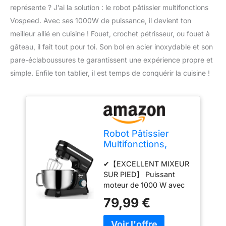
représente ? J’ai la solution : le robot pâtissier multifonctions
Vospeed. Avec ses 1000W de puissance, il devient ton
meilleur allié en cuisine ! Fouet, crochet pétrisseur, ou fouet à
gâteau, il fait tout pour toi. Son bol en acier inoxydable et son
pare-éclaboussures te garantissent une expérience propre et
simple. Enfile ton tablier, il est temps de conquérir la cuisine !
Robot Pâtissier
Multifonctions,
Vospeed Robot de
✔【EXCELLENT MIXEUR
Cuisine 1000W 5QT
SUR PIED】 Puissant
avec Fouet,
moteur de 1000 W avec
Crochet Pétrisseur,
8 vitesses réglables et un
Fouet à Gâteau, bol
79,99 €
système d'agitation
en acier Inoxydable,
planétaire, bol en acier
Pare-