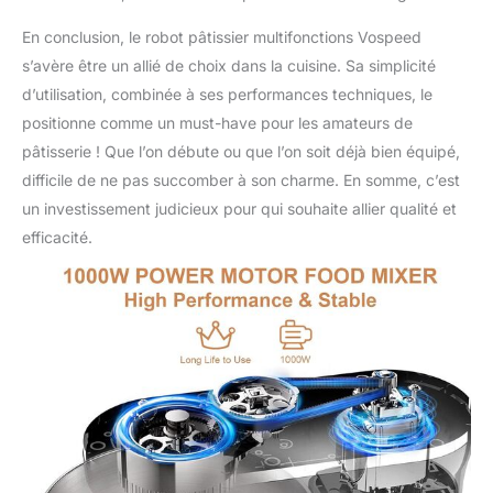
des œufs ou crème.
Facile à utiliser pour faire
En conclusion, le robot pâtissier multifonctions Vospeed
des gâteaux, du pain,
s’avère être un allié de choix dans la cuisine. Sa simplicité
des biscuits, des
d’utilisation, combinée à ses performances techniques, le
gâteaux, des muffins et
des waffles.
positionne comme un must-have pour les amateurs de
✔【GARANTIE DE
pâtisserie ! Que l’on débute ou que l’on soit déjà bien équipé,
BONIFICATION DE 2 ANS
difficile de ne pas succomber à son charme. En somme, c’est
ET SERVICE CLIENT DE
un investissement judicieux pour qui souhaite allier qualité et
7 X 24 HEURES】 Si
vous recevez un mixeur
efficacité.
de cuisine défectueux ou
avez des problèmes de
qualité ou avez des
questions pendant
l'utilisation dans les 2
ans à partir de la date
d'achat, vous pouvez
contacter directement
notre service client. Nous
vous communiquerons
dans les 24 heures.