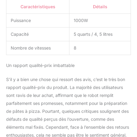
également facile à
Caractéristiques
Détails
installer et à enlever le
bol en acier inoxydable et
Puissance
1000W
3 accessoires. 4
ventouses robustes en
Capacité
5 quarts / 4, 5 litres
silicone sur la base
aident à le fixer au plan
de travail et empêchent
Nombre de vitesses
8
le « mouvement »
pendant le
Un rapport qualité-prix imbattable
fonctionnement.
✔【MIXEUR SUR SOCLE
S’il y a bien une chose qui ressort des avis, c’est le très bon
MULTIFONCTIONNEL 3
EN 1】 La cuisson du
rapport qualité-prix du produit. La majorité des utilisateurs
mixeur Vospeed est
sont ravis de leur achat, affirmant que le robot remplit
livrée avec un mixeur, un
parfaitement ses promesses, notamment pour la préparation
crochet pour pâte et un
de pâtes à pizza. Pourtant, quelques critiques soulignent des
fouet pour revolver, ce
qui offre une polyvalence
défauts de qualité perçus dès l’ouverture, comme des
de mélange pour battre,
éléments mal fixés. Cependant, face à l’ensemble des retours
battre, pétrir, mélanger
enthousiastes, cela ne semble pas être le sentiment général.