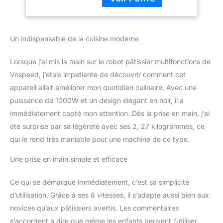
inoxydable 5QT pour
Éclaboussures
mélanger. Ce mixeur
(Noir)
peut garantir un mélange
sans effort et
Un indispensable de la cuisine moderne
entièrement personnalisé
pour une variété
Lorsque j’ai mis la main sur le robot pâtissier multifonctions de
d'aliments, de la pâte à
crème glacée, des blancs
Vospeed, j’étais impatiente de découvrir comment cet
d'œuf et de la pâte à
appareil allait améliorer mon quotidien culinaire. Avec une
pain. Le mixeur électrique
puissance de 1000W et un design élégant en noir, il a
Vospeed est une idée
immédiatement capté mon attention. Dès la prise en main, j’ai
cadeau parfaite pour
été surprise par sa légèreté avec ses 2, 27 kilogrammes, ce
votre famille et vos amis.
✔【BOL À MÉLANGER
qui le rend très maniable pour une machine de ce type.
5QT ET SILENCIEUX
MOINS DE 76dB】 Le bol
Une prise en main simple et efficace
à mélanger de 5 quarts
et la double poignée sont
Ce qui se démarque immédiatement, c’est sa simplicité
fabriqués en acier
d’utilisation. Grâce à ses 8 vitesses, il s’adapte aussi bien aux
inoxydable pour assurer
novices qu’aux pâtissiers avertis. Les commentaires
une longue durée de vie
et un fonctionnement
s’accordent à dire que même les enfants peuvent l’utiliser