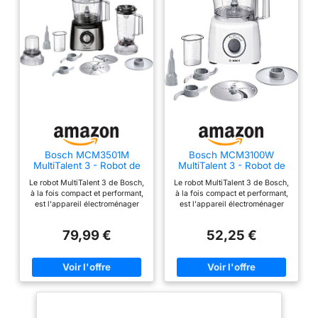
capacité de traitement
allant jusqu'à 2,4 kg de
pâte mélangée ou 1,7 kg
de pâte à levure. 3D
PlanetaryMixing : pour
mélanger rapidement et
parfaitement tous les
ingrédients. En outre, 4
niveaux de travail sont
disponibles pour les
Bosch MCM3501M
Bosch MCM3100W
grandes tâches.
MultiTalent 3 - Robot de
MultiTalent 3 - Robot de
Accessoires inclus :
cuisine, Puissant moteur,
cuisine, puissant moteur
Le robot MultiTalent 3 de Bosch,
Le robot MultiTalent 3 de Bosch,
Blender
ensemble de fouet, fouet
à la fois compact et performant,
à la fois compact et performant,
et crochet pétrisseur
est l'appareil électroménager
est l'appareil électroménager
qui vous permettra de réussir
qui vous permettra de réussir
pour une cuisson
toutes vos préparations et
toutes vos préparations et
parfaite. Fabriqué en
79,99 €
52,25 €
recettes, même les plus
recettes, même les plus
acier inoxydable et passe
exigeantes Hautement
exigeantes Son format
polyvalent : le robot est doté de
extrêmement compact le rend
au lave-vaisselle.
plus de 50 fonctions dont
adapté même aux cuisines les
Eminceur avec 3 disques
fouetter, mélanger, battre, mixer,
plus petites / Installation facile
hacher, mélanger, pétrir... /
des accessoires grâce au
pour couper et râper
Grande puissance de 800 W Le
marquage malin Hautement
robot est équipé d'une fonction
polyvalent : le robot est doté de