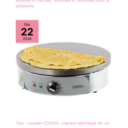
Matériel à chocolat
,
Matériels et ustensiles pour la
pâtisserie
Déc
22
2024
Test : casselin CCR40E, crêpière électrique 40 cm