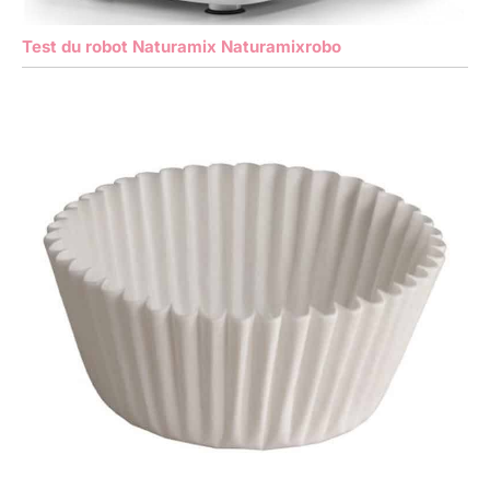
Test du robot Naturamix Naturamixrobo