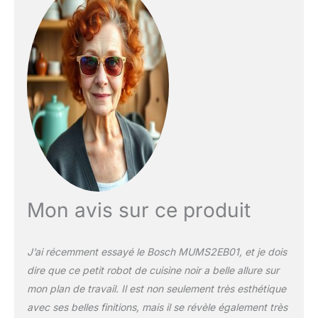
cuisson et de cuisson
rapides, même pour les
pâtes lourdes. Bol
pratique en acier
inoxydable de 3,8 l : avec
une forme intérieure
spéciale pour une
préparation optimale de
la pâte et pour une
capacité de traitement
allant jusqu'à 2,4 kg de
pâte mélangée ou 1,7 kg
de pâte à levure. 3D
PlanetaryMixing : pour
Mon avis sur ce produit
mélanger rapidement et
parfaitement tous les
ingrédients. En outre, 4
J’ai récemment essayé le Bosch MUMS2EB01, et je dois
niveaux de travail sont
dire que ce petit robot de cuisine noir a belle allure sur
disponibles pour les
mon plan de travail. Il est non seulement très esthétique
grandes tâches.
Accessoires inclus :
avec ses belles finitions, mais il se révèle également très