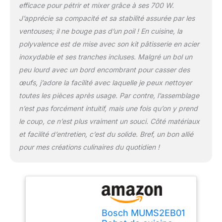
ensemble de fouet, fouet
efficace pour pétrir et mixer grâce à ses 700 W.
et crochet pétrisseur
J’apprécie sa compacité et sa stabilité assurée par les
pour une cuisson
ventouses; il ne bouge pas d’un poil ! En cuisine, la
parfaite. Fabriqué en
acier inoxydable et passe
polyvalence est de mise avec son kit pâtisserie en acier
au lave-vaisselle.
inoxydable et ses tranches incluses. Malgré un bol un
Eminceur avec 3 disques
peu lourd avec un bord encombrant pour casser des
pour couper et râper
œufs, j’adore la facilité avec laquelle je peux nettoyer
toutes les pièces après usage. Par contre, l’assemblage
n’est pas forcément intuitif, mais une fois qu’on y prend
le coup, ce n’est plus vraiment un souci. Côté matériaux
et facilité d’entretien, c’est du solide. Bref, un bon allié
pour mes créations culinaires du quotidien !
Bosch MUMS2EB01