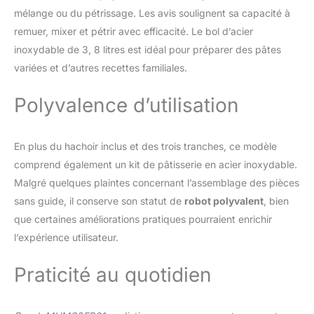
ensemble de fouet, fouet
mélange ou du pétrissage. Les avis soulignent sa capacité à
et crochet pétrisseur
remuer, mixer et pétrir avec efficacité. Le bol d’acier
pour une cuisson
parfaite. Fabriqué en
inoxydable de 3, 8 litres est idéal pour préparer des pâtes
acier inoxydable et passe
variées et d’autres recettes familiales.
au lave-vaisselle.
Eminceur avec 3 disques
Polyvalence d’utilisation
pour couper et râper
En plus du hachoir inclus et des trois tranches, ce modèle
comprend également un kit de pâtisserie en acier inoxydable.
Malgré quelques plaintes concernant l’assemblage des pièces
sans guide, il conserve son statut de
robot polyvalent
, bien
que certaines améliorations pratiques pourraient enrichir
l’expérience utilisateur.
Praticité au quotidien