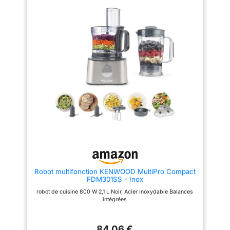
moulin à café pour moudre
plus de 20 fonctions dont
grains de café et épices /
fouetter, mélanger, battre, mixer,
Couteau multifonction
mélanger ou râper ; Grande
MultiLevel6 doté de 3 doubles
puissance de 800 W La grande
lames La grande capacité du
capacité du bol de 2,3 L permet
bol de 2,3 L permet de préparer
de préparer jusqu'à 0,8 kg de
jusqu'à 0,8 kg de pâte à gâteau
pâte à gâteau ; Couteau
/ Mini-hachoir avec 4 lames
multifonctions inox et disque
inox pour hacher des petites
réversible pour râper et émincer
quantités de viande Livraison : 1
Livraison : 1 x Bosch MultiTalent
x Bosch MultiTalent 3 robot de
3 robot de cuisine ; Robot
cuisine / Robot multifonctions
multifonctions pour réaliser plus
pour réaliser plus de 50 tâches
de 20 tâches différentes ; Avec
différentes / Avec accessoires
accessoires de série ; Couleur :
de série / Couleur : Noir/Inox
Blanc/Gris
brossé
Robot multifonction KENWOOD MultiPro Compact
FDM301SS - Inox
robot de cuisine 800 W 2,1 L Noir, Acier inoxydable Balances
intégrées
84,06 €