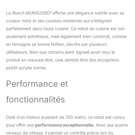
cuisson et de cuisson
rapides, même pour les
Le
Bosch MUMS2EB01
affiche une élégance subtile avec sa
pâtes lourdes. Bol
couleur noire et ses courbes modernes qui s’intègrent
pratique en acier
parfaitement dans toute cuisine. Ce robot de cuisine est non
inoxydable de 3,8 l : avec
une forme intérieure
seulement esthétique, mais également bien construit, comme
spéciale pour une
en témoigne sa bonne finition, décrite par plusieurs
préparation optimale de
utilisateurs. Bien que certains aient signalé avoir reçu le
la pâte et pour une
produit en mauvais état, cela semble être des exceptions
capacité de traitement
allant jusqu'à 2,4 kg de
plutôt qu’une norme.
pâte mélangée ou 1,7 kg
de pâte à levure. 3D
Performance et
PlanetaryMixing : pour
mélanger rapidement et
fonctionnalités
parfaitement tous les
ingrédients. En outre, 4
niveaux de travail sont
Doté d’un moteur puissant de 700 watts, ce robot est conçu
disponibles pour les
grandes tâches.
pour offrir une
performance exceptionnelle
. Avec ses quatre
Accessoires inclus :
niveaux de vitesse, il permet un contrôle précis lors du