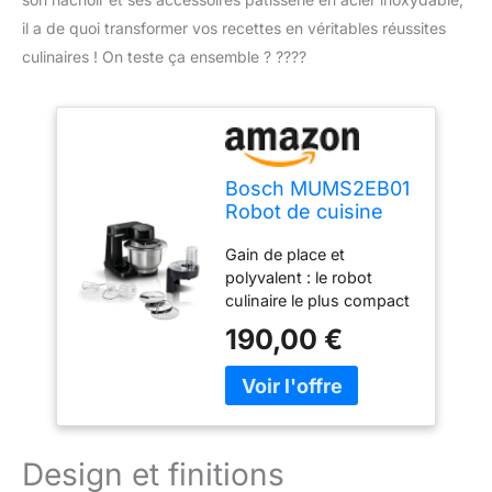
il a de quoi transformer vos recettes en véritables réussites
culinaires ! On teste ça ensemble ? ????
Bosch MUMS2EB01
Robot de cuisine
MUM Serie 2, 700
Gain de place et
W, bol en acier
polyvalent : le robot
inoxydable 3,8 L,
culinaire le plus compact
hachoir et 3
de Bosch avec de
tranches, kit de
190,00 €
nombreuses possibilités
pâtisserie en acier
d'utilisation, facile et sûr
inoxydable, noir
à utiliser, sc et
rangement en un clin
d'œil. Moteur Bosch
puissant de 700 W : idéal
Design et finitions
pour des résultats de