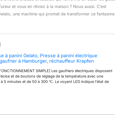
 fureur et vous en rêviez à la maison ? Nous aussi. C’est
 Gelato, une machine qui promet de transformer ce fantasme
 à panini Gelato, Presse à panini électrique
 gaufrier à Hamburger, réchauffeur Krapfen
resse à panini, gaufrier, Machine à gaufres,A
ONCTIONNEMENT SIMPLE] Les gaufriers électriques disposent
récise et de boutons de réglage de la température avec une
 0 à 5 minutes et de 50 à 300 ℃. Le voyant LED indique l'état de
claire et mélodieuse lorsque la gaufre burger est prête, plus
 à côté. ▶ [Poêles antiadhésives] La presse à panini Poêles
e face pour former de délicieuses gaufres burger. Le revêtement
flon permet une meilleure mise en forme et garde votre endroit
 sans passer beaucoup de temps à nettoyer. ▶ [QUALITÉ
de chauffage et de contrôle de la presse à panini est séparée