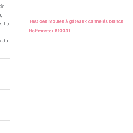
ir
s,
Test des moules à gâteaux cannelés blancs
e. La
Hoffmaster 610031
à du