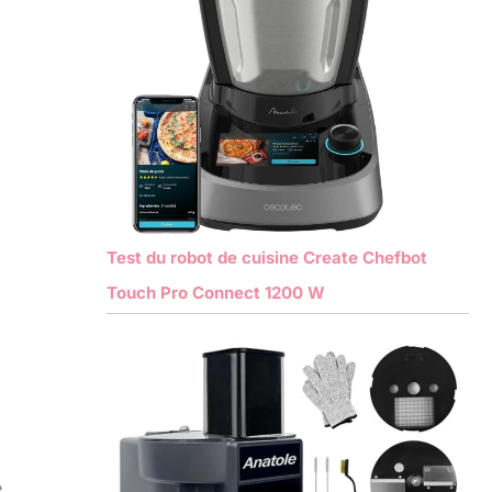
Test du robot de cuisine Create Chefbot
Touch Pro Connect 1200 W
e