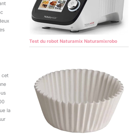
ant
nc
deux
les
Test du robot Naturamix Naturamixrobo
 cet
une
ous
300
ue la
sur