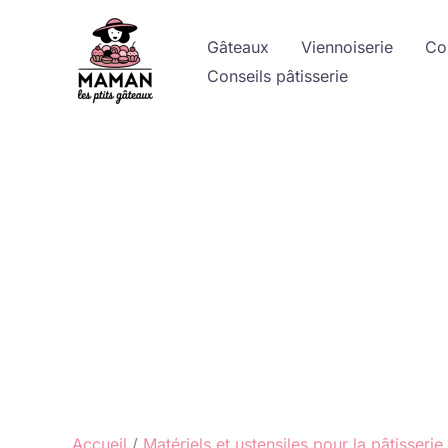
Aller
au
Gâteaux
Viennoiserie
Co
contenu
Conseils pâtisserie
Accueil
Matériels et ustensiles pour la pâtisserie