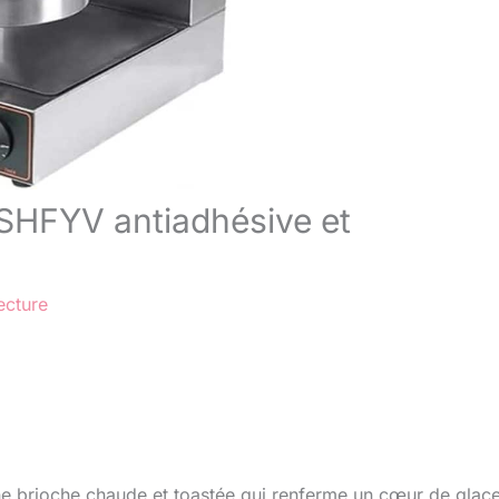
 LSHFYV antiadhésive et
ecture
’une brioche chaude et toastée qui renferme un cœur de glac