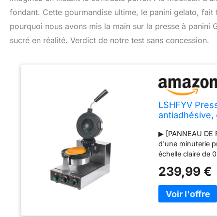
fondant. Cette gourmandise ultime, le panini gelato, fait
pourquoi nous avons mis la main sur la presse à panini
sucré en réalité. Verdict de notre test sans concession.
LSHFYV Presse
antiadhésive,
Commercial, P
▶ [PANNEAU DE F
d'une minuterie p
échelle claire de
chauffage. Alarme 
239,99 €
besoin d'attendre
chauffantes doubl
antiadhésif en té
propre et soigné
AVANCÉE] La zone 