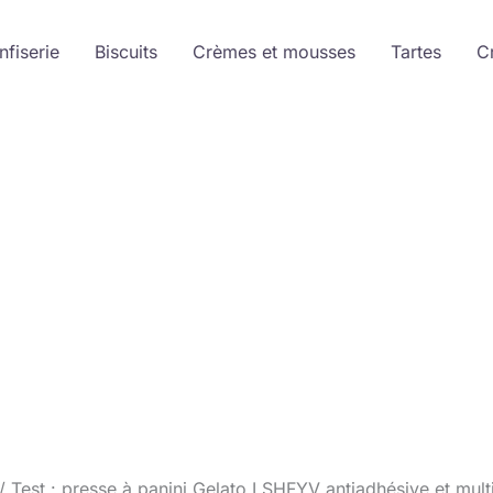
nfiserie
Biscuits
Crèmes et mousses
Tartes
C
Test : presse à panini Gelato LSHFYV antiadhésive et mult