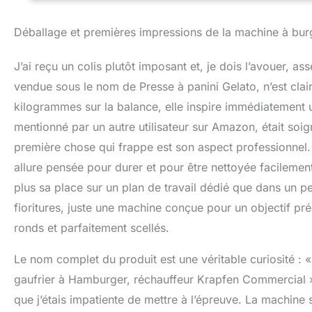
pour éliminer les 
sur la machine.Dou
Déballage et premières impressions de la machine à bu
particulière, un a
bonbons et d'autr
J’ai reçu un colis plutôt imposant et, je dois l’avouer, 
saveur aux gaufre
etc. ▶ [ROBUSTE 
vendue sous le nom de Presse à panini Gelato, n’est cla
acier inoxydable e
kilogrammes sur la balance, elle inspire immédiatement
longues ; soigné 
mentionné par un autre utilisateur sur Amazon, était soign
amélioré. Poignée 
utilisation sans 
première chose qui frappe est son aspect professionnel.
d'assurance qualit
allure pensée pour durer et pour être nettoyée facilemen
des produits de b
plus sa place sur un plan de travail dédié que dans un pe
serons patients p
problèmes.
fioritures, juste une machine conçue pour un objectif p
ronds et parfaitement scellés.
Le nom complet du produit est une véritable curiosité : «
gaufrier à Hamburger, réchauffeur Krapfen Commercial ».
que j’étais impatiente de mettre à l’épreuve. La machin