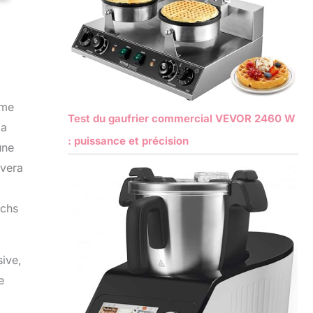
mme
Test du gaufrier commercial VEVOR 2460 W
la
: puissance et précision
une
uvera
ichs
sive,
e