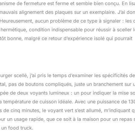
anisme de fermeture est ferme et semble bien conçu. En lis
n mauvais alignement des plaques sur un exemplaire. J’ai do
 Heureusement, aucun problème de ce type à signaler : les 
hermétique, condition indispensable pour réussir à sceller 
tôt bonne, malgré ce retour d’expérience isolé qui pourrait
er scellé, j’ai pris le temps d’examiner les spécificités de
igital, pas de boutons compliqués, juste un branchement sur 
ipée de deux voyants lumineux : un pour indiquer la mise s
t la température de cuisson idéale. Avec une puissance de 1
de cinq minutes, le voyant vert s’est allumé, m’indiquant q
pour un usage rapide, que ce soit à la maison pour un repas 
 un food truck.