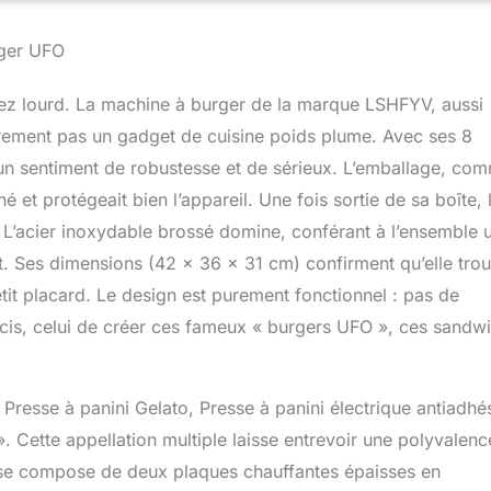
risques de brûlure. les coussinets de quatre pieds restent stables
x à l’intérieur et croustillant à l’extérieur avec une saveur
rger UFO
rrière-goût infini et une odeur séduisante.Du chocolat, des
es décorations peuvent être ajoutés librement pour ajouter de la
assez lourd. La machine à burger de la marque LSHFYV, aussi
s chaudes.un excellent choix pour les boulangeries, restaurants
ET DURABLE] Le corps de la machine à gaufres électrique en
irement pas un gadget de cuisine poids plume. Avec ses 8
st facile à nettoyer et résiste à des périodes de travail plus
 un sentiment de robustesse et de sérieux. L’emballage, co
et beau sans désordre. Le niveau de sécurité est également
é et protégeait bien l’appareil. Une fois sortie de sa boîte, 
épaisse en acier inoxydable fixée pour une prise facile et une
effort. ▶ [EXCELLENT SERVICE] Nous fournissons un service
 L’acier inoxydable brossé domine, conférant à l’ensemble 
é au gaufrier électrique, pour garantir que chaque client reçoive
t. Ses dimensions (42 x 36 x 31 cm) confirment qu’elle tro
onne qualité, si vous avez des questions sur nos produits, nous
tit placard. Le design est purement fonctionnel : pas de
our répondre aux questions, pour que vous partagiez les
récis, celui de créer ces fameux « burgers UFO », ces sandw
 Presse à panini Gelato, Presse à panini électrique antiadhé
 Cette appellation multiple laisse entrevoir une polyvalenc
e se compose de deux plaques chauffantes épaisses en