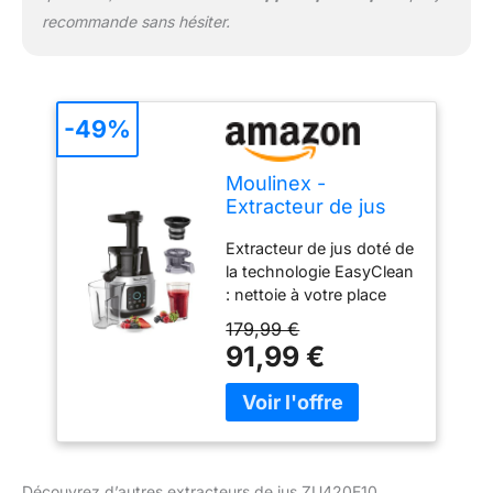
recommande sans hésiter.
-49%
Moulinex -
Extracteur de jus
Juice & Clean -
Extracteur de jus doté de
150W - Gris
la technologie EasyClean
: nettoie à votre place
pour vous faire gagner
179,99 €
du temps, sans effort
91,99 €
Technologie de pressage
à froid : extraction
efficace de jus sans
gaspillage tout en
préservant les saveurs,
les couleurs, vitamine c
Découvrez d’autres extracteurs de jus ZU420E10