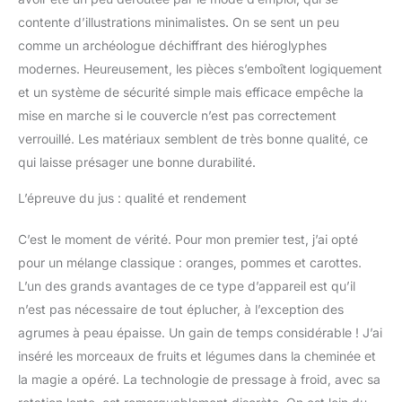
Pichet à jus et collecteur
de pulpe grande capacité
contente d’illustrations minimalistes. On se sent un peu
(800 ml) Technologie
comme un archéologue déchiffrant des hiéroglyphes
silencieuse pour extraire
modernes. Heureusement, les pièces s’emboîtent logiquement
son jus à tout moment
et un système de sécurité simple mais efficace empêche la
de la journée sans
perturbation Diamètre de
mise en marche si le couvercle n’est pas correctement
la goulotte
verrouillé. Les matériaux semblent de très bonne qualité, ce
d'alimentation: 45 mm
qui laisse présager une bonne durabilité.
L’épreuve du jus : qualité et rendement
C’est le moment de vérité. Pour mon premier test, j’ai opté
pour un mélange classique : oranges, pommes et carottes.
L’un des grands avantages de ce type d’appareil est qu’il
n’est pas nécessaire de tout éplucher, à l’exception des
agrumes à peau épaisse. Un gain de temps considérable ! J’ai
inséré les morceaux de fruits et légumes dans la cheminée et
la magie a opéré. La technologie de pressage à froid, avec sa