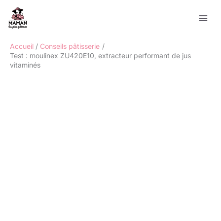
Aller
Rechercher
au
contenu
Accueil
Conseils pâtisserie
Test : moulinex ZU420E10, extracteur performant de jus
vitaminés