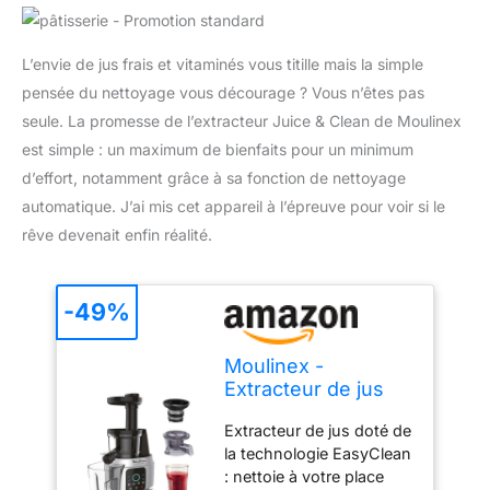
L’envie de jus frais et vitaminés vous titille mais la simple
pensée du nettoyage vous décourage ? Vous n’êtes pas
seule. La promesse de l’extracteur Juice & Clean de Moulinex
est simple : un maximum de bienfaits pour un minimum
d’effort, notamment grâce à sa fonction de nettoyage
automatique. J’ai mis cet appareil à l’épreuve pour voir si le
rêve devenait enfin réalité.
-49%
Moulinex -
Extracteur de jus
Juice & Clean -
Extracteur de jus doté de
150W - Gris
la technologie EasyClean
: nettoie à votre place