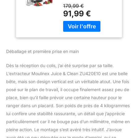
pour vous faire gagner
179,99 €
du temps, sans effort
91,99 €
Technologie de pressage
à froid : extraction
efficace de jus sans
gaspillage tout en
préservant les saveurs,
les couleurs, vitamine c
Déballage et première prise en main
et les nutriments de vos
fruits et légumes préféré
Dès la réception du colis, j’ai été surprise par sa taille.
Ecran tactile intuitif avec
L’extracteur Moulinex Juice & Clean ZU420E10 est une belle
2 vitesses pour les
ingrédients durs et
bête, mais son design vertical est un véritable atout. Une fois
mous, ainsi qu'une
posé sur le plan de travail, il occupe finalement assez peu de
fonction "reverse" pour
place, bien qu’il faille prévoir une certaine hauteur pour le
débloquer les gros
ranger dans un placard. Son poids de près de 4 kilogrammes
morceaux Contrôle
réglable de la quantité de
lui confère une stabilité rassurante, un détail que j’apprécie
pulpe et deux filtres pour
particulièrement car il ne bouge pas d’un millimètre, même en
préparer jus, glaces,
pleine action. Le montage s’est avéré très intuitif. J’avoue
coulis et confitures
avoir été un peu déroutée par le mode d’emploi, qui se