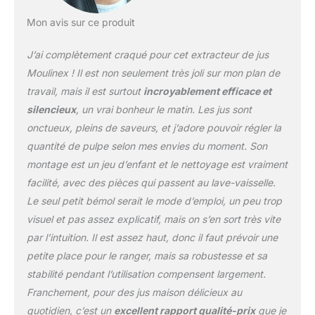
de pulpe grande capacité
Mon avis sur ce produit
(800 ml) Technologie
silencieuse pour extraire
J’ai complètement craqué pour cet extracteur de jus
son jus à tout moment
de la journée sans
Moulinex ! Il est non seulement très joli sur mon plan de
perturbation Diamètre de
travail, mais il est surtout
incroyablement efficace et
la goulotte
silencieux
, un vrai bonheur le matin. Les jus sont
d'alimentation: 45 mm
onctueux, pleins de saveurs, et j’adore pouvoir régler la
quantité de pulpe selon mes envies du moment. Son
montage est un jeu d’enfant et le nettoyage est vraiment
facilité, avec des pièces qui passent au lave-vaisselle.
Le seul petit bémol serait le mode d’emploi, un peu trop
visuel et pas assez explicatif, mais on s’en sort très vite
par l’intuition. Il est assez haut, donc il faut prévoir une
petite place pour le ranger, mais sa robustesse et sa
stabilité pendant l’utilisation compensent largement.
Franchement, pour des jus maison délicieux au
quotidien, c’est un
excellent rapport qualité-prix
que je