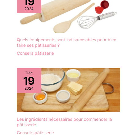
19
2024
Quels équipements sont indispensables pour bien
faire ses pâtisseries ?
Conseils pâtisserie
Déc
19
2024
Les ingrédients nécessaires pour commencer la
pâtisserie
Conseils pâtisserie