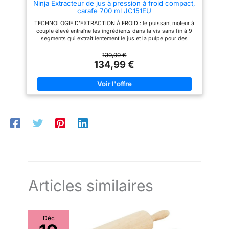
Ninja Extracteur de jus à pression à froid compact,
carafe 700 ml JC151EU
TECHNOLOGIE D'EXTRACTION À FROID : le puissant moteur à
couple élevé entraîne les ingrédients dans la vis sans fin à 9
segments qui extrait lentement le jus et la pulpe pour des
boissons nutritives et riches en vitamines NOUVELLE VIS SANS
FIN POUR MINIMISER LES OBSTRUCTIONS* : la conception à
139,99 €
neuf segments permet de récupérer le jus et la pulpe pendant
134,99 €
l'extraction à froid. (*Par rapport au modèle précédent
JC100EU) CONTRÔLE TOTAL DE LA PULPE : filtre la pulpe
pour extraire les jus sans interruption** (**Testé avec 320 g
de carottes.) Comprend 2 filtres pour choisir la teneur en pulpe
de vos boissons SIMPLE À UTILISER ET SILENCIEUX : crée
des jus, des boissons et des shots sains en trois étapes
simples. Le moteur silencieux est idéal pour préparer des jus
le matin sans réveiller toute la maison INCLUT : base moteur de
l’extracteur de jus à pression à froid Ninja, carafe à jus de 700
ml, récupérateur de pulpe de 1,1 l, poussoir, 2 x filtres à pulpe,
brosse nettoyante et guide d’inspiration/recettes. Poids : 3,6
kg. Couleur : Gris DIMENSIONS : H : 40,46 cm x L : 18,16 cm x
P : 30,75 cm
Articles similaires
Déc