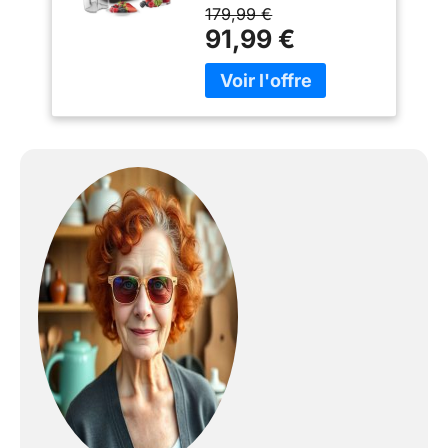
pour vous faire gagner
179,99 €
du temps, sans effort
91,99 €
Technologie de pressage
à froid : extraction
efficace de jus sans
gaspillage tout en
préservant les saveurs,
les couleurs, vitamine c
et les nutriments de vos
fruits et légumes préféré
Ecran tactile intuitif avec
2 vitesses pour les
ingrédients durs et
mous, ainsi qu'une
fonction "reverse" pour
débloquer les gros
morceaux Contrôle
réglable de la quantité de
pulpe et deux filtres pour
préparer jus, glaces,
coulis et confitures
Pichet à jus et collecteur