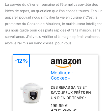
La corvée du dîner en semaine et l’éternel casse-tête des
idées de repas, un quotidien que l’on connaît toutes. Et si un
appareil pouvait nous simplifier la vie en cuisine ? C’est la
promesse du Cookeo de Moulinex, le multicuiseur intelligent
qui nous guide pour des plats rapides et faits maison, sans
surveillance. J’ai voulu vérifier si la magie opérait vraiment,
alors je l’ai mis au banc d’essai pour vous.
-12%
Moulinex -
Cookeo+
Multicuiseur
DES REPAS SAINS ET
intelligent - 6 L -
SAVOUREUX PRÊTS EN
150 recettes - Blanc
UN RIEN DE TEMPS :
plus de 200 recettes
199,99 €
maison à réaliser en