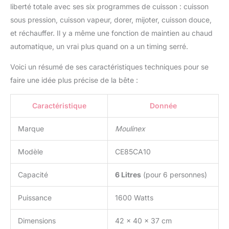
liberté totale avec ses six programmes de cuisson : cuisson
SURVEILLANCE : le
cuiseur haute pression
sous pression, cuisson vapeur, dorer, mijoter, cuisson douce,
Cookeo gère la cuisson
et réchauffer. Il y a même une fonction de maintien au chaud
pour vous, sans que
automatique, un vrai plus quand on a un timing serré.
vous ayez à intervenir ; il
relâche la pression,
Voici un résumé de ses caractéristiques techniques pour se
maintient votre
faire une idée plus précise de la bête :
préparation au chaud
automatiquement et
possède une fonction de
Caractéristique
Donnée
départ différé 6 MODES
DE CUISSON : cuire sous
Marque
Moulinex
pression, cuire à la
vapeur (légumes), mijoter
Modèle
CE85CA10
(risotto), dorer, cuire
lentement (viandes,
Capacité
6 Litres
(pour 6 personnes)
ragoûts) et réchauffer
COOKEO FAIT AUSSI
Puissance
1600 Watts
FRITEUSE SANS HUILE :
ajoutez du croustillant à
Dimensions
42 x 40 x 37 cm
vos plats grâce à