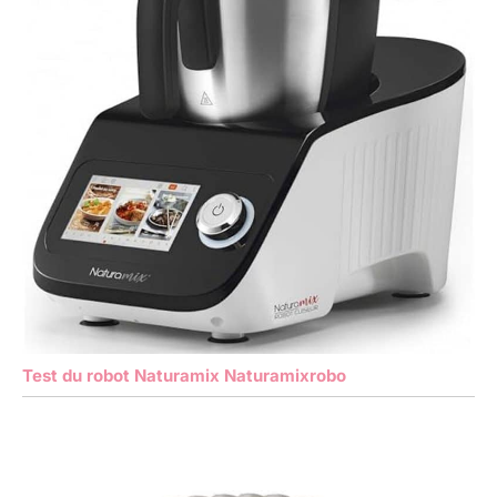
Test du robot Naturamix Naturamixrobo