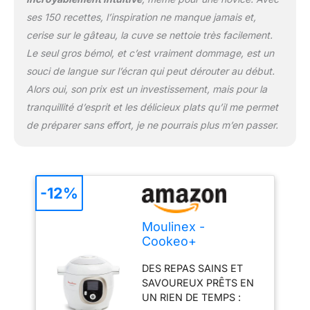
économiser jusqu'à 80%
d'énergie (par rapport à
ses 150 recettes, l’inspiration ne manque jamais et,
un mode de cuisson
cerise sur le gâteau, la cuve se nettoie très facilement.
classique) REPARABLE 15
Le seul gros bémol, et c’est vraiment dommage, est un
ANS AU JUSTE PRIX :
souci de langue sur l’écran qui peut dérouter au début.
Engagement de
réparabilité 15 ans au
Alors oui, son prix est un investissement, mais pour la
juste prix grâce à notre
tranquillité d’esprit et les délicieux plats qu’il me permet
réseau de 6200
de préparer sans effort, je ne pourrais plus m’en passer.
réparateurs dans le
monde, pour contribuer
à la protection de
l’environnement et à la
-12%
réduction des déchets
CUISSON SANS
SURVEILLANCE : le
Moulinex -
cuiseur haute pression
Cookeo+
Cookeo gère la cuisson
Multicuiseur
pour vous, sans que
DES REPAS SAINS ET
intelligent - 6 L -
vous ayez à intervenir ; il
SAVOUREUX PRÊTS EN
150 recettes - Blanc
relâche la pression,
UN RIEN DE TEMPS :
maintient votre