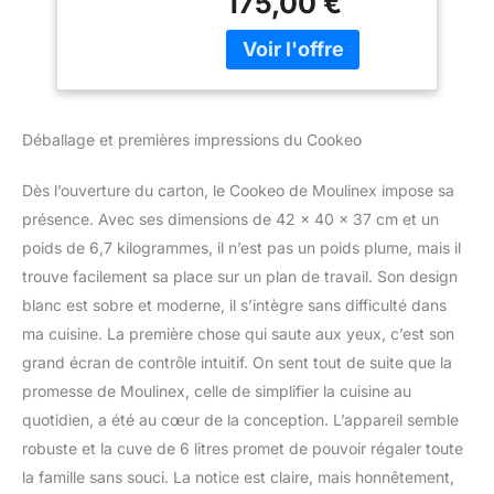
175,00 €
moins de 10 minutes
avec le multicuiseur
haute pression Cookeo
et l'application
MyMoulinex UN
MAXIMUM
Déballage et premières impressions du Cookeo
D’INSPIRATION : 150
recettes intégrées, et
Dès l’ouverture du carton, le Cookeo de Moulinex impose sa
bien plus encore à
présence. Avec ses dimensions de 42 x 40 x 37 cm et un
retrouver sur l’application
gratuite MyMoulinex
poids de 6,7 kilogrammes, il n’est pas un poids plume, mais il
LAISSEZ-VOUS GUIDER :
trouve facilement sa place sur un plan de travail. Son design
suivez les recettes pas à
blanc est sobre et moderne, il s’intègre sans difficulté dans
pas sur l'écran de votre
ma cuisine. La première chose qui saute aux yeux, c’est son
Cookeo pour des
résultats parfaits à
grand écran de contrôle intuitif. On sent tout de suite que la
chaque fois ; le
promesse de Moulinex, celle de simplifier la cuisine au
multicuiseur haute
quotidien, a été au cœur de la conception. L’appareil semble
pression adapte pour
robuste et la cuve de 6 litres promet de pouvoir régaler toute
vous la cuisson en
fonction des ingrédients,
la famille sans souci. La notice est claire, mais honnêtement,