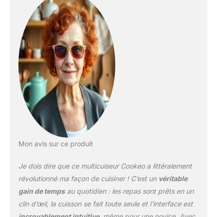
recettes intégrées, et
bien plus encore à
retrouver sur l’application
gratuite MyMoulinex
LAISSEZ-VOUS GUIDER :
suivez les recettes pas à
pas sur l'écran de votre
Cookeo pour des
résultats parfaits à
chaque fois ; le
multicuiseur haute
pression adapte pour
vous la cuisson en
fonction des ingrédients,
Mon avis sur ce produit
des quantités et du
nombre de convives
Je dois dire que ce multicuiseur Cookeo a littéralement
GAIN DE TEMPS ET
D'ÉNERGIE : mode de
révolutionné ma façon de cuisiner ! C’est un
véritable
cuisson sous pression
gain de temps
au quotidien : les repas sont prêts en un
pour cuire vos plats
clin d’œil, la cuisson se fait toute seule et l’interface est
jusqu'à 5 fois plus vite et
incroyablement intuitive
, même pour une novice. Avec