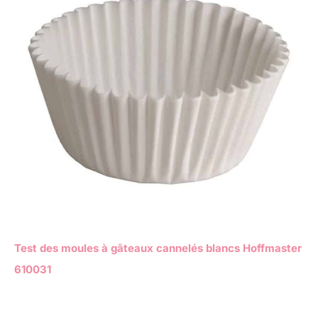
Test des moules à gâteaux cannelés blancs Hoffmaster
610031