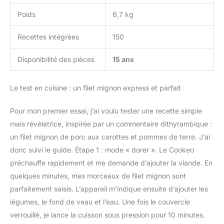
l'accessoire EXTRA
Poids
6,7 kg
CRISP (vendu
séparément) et sa
fonction air fryer (friteuse
Recettes intégrées
150
sans huile) INCLUS :
cuve de 6 L antiadhésive
Disponibilité des pièces
15 ans
avec poignées, panier
vapeur compatibles lave-
Le test en cuisine : un filet mignon express et parfait
vaisselle et couvercle de
conservation
Pour mon premier essai, j’ai voulu tester une recette simple
mais révélatrice, inspirée par un commentaire dithyrambique :
un filet mignon de porc aux carottes et pommes de terre. J’ai
donc suivi le guide. Étape 1 : mode « dorer ». Le Cookeo
préchauffe rapidement et me demande d’ajouter la viande. En
quelques minutes, mes morceaux de filet mignon sont
parfaitement saisis. L’appareil m’indique ensuite d’ajouter les
légumes, le fond de veau et l’eau. Une fois le couvercle
verrouillé, je lance la cuisson sous pression pour 10 minutes.