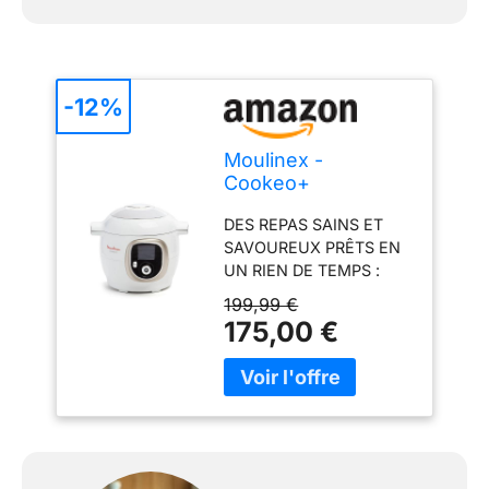
-12%
Moulinex -
Cookeo+
Multicuiseur
DES REPAS SAINS ET
intelligent - 6 L -
SAVOUREUX PRÊTS EN
150 recettes - Blanc
UN RIEN DE TEMPS :
plus de 200 recettes
199,99 €
maison à réaliser en
175,00 €
moins de 10 minutes
avec le multicuiseur
haute pression Cookeo
et l'application
MyMoulinex UN
MAXIMUM
D’INSPIRATION : 150