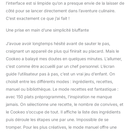
des quantités et du
l’interface est si limpide qu’on a presque envie de la laisser de
nombre de convives
côté pour se lancer directement dans l’aventure culinaire.
GAIN DE TEMPS ET
C’est exactement ce que j’ai fait !
D'ÉNERGIE : mode de
cuisson sous pression
Une prise en main d’une simplicité bluffante
pour cuire vos plats
jusqu'à 5 fois plus vite et
J’avoue avoir longtemps hésité avant de sauter le pas,
économiser jusqu'à 80%
d'énergie (par rapport à
craignant un appareil de plus qui finirait au placard. Mais le
un mode de cuisson
Cookeo a balayé mes doutes en quelques minutes. L’allumer,
classique) REPARABLE 15
c’est comme être accueilli par un chef personnel. L’écran
ANS AU JUSTE PRIX :
guide l’utilisateur pas à pas, c’est un vrai jeu d’enfant. On
Engagement de
réparabilité 15 ans au
choisit entre les différents modes : ingrédients, recettes,
juste prix grâce à notre
manuel ou bibliothèque. Le mode recettes est fantastique :
réseau de 6200
avec 150 plats préprogrammés, l’inspiration ne manque
réparateurs dans le
jamais. On sélectionne une recette, le nombre de convives, et
monde, pour contribuer
à la protection de
le Cookeo s’occupe de tout. Il affiche la liste des ingrédients
l’environnement et à la
puis déroule les étapes une par une. Impossible de se
réduction des déchets
tromper. Pour les plus créatives, le mode manuel offre une
CUISSON SANS