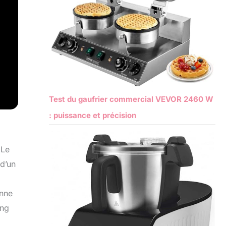
Test du gaufrier commercial VEVOR 2460 W
: puissance et précision
 Le
d’un
onne
ong