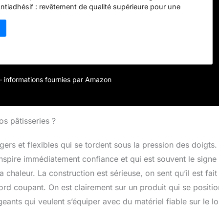
tiadhésif : revêtement de qualité supérieure pour une
rayures et un démoulage facile. Construction de qualité
ier aluminisé robuste avec un design unique de jante
mation au fil du temps. Meilleurs résultats : la couleur claire
on aluminisée favorisent une répartition uniforme de la
e performance constante. Passe au lave-vaisselle : design
ttoyage facile.
r – informations fournies par Amazon
os pâtisseries ?
gers et flexibles qui se tordent sous la pression des doigts.
spire immédiatement confiance et qui est souvent le signe 
 chaleur. La construction est sérieuse, on sent qu’il est fait
ord coupant. On est clairement sur un produit qui se positi
geants qui veulent s’équiper avec du matériel fiable sur le l