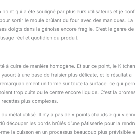
 point qui a été souligné par plusieurs utilisateurs et je con
es pour sortir le moule brûlant du four avec des maniques. La 
ses doigts dans la génoise encore fragile. C’est le genre de
usage réel et quotidien du produit.
ité à cuire de manière homogène. Et sur ce point, le Kitche
 yaourt à une base de fraisier plus délicate, et le résultat a
on remarquablement uniforme sur toute la surface, ce qui per
oient trop cuits ou le centre encore liquide. C’est la prome
s recettes plus complexes.
 du métal utilisé. Il n’y a pas de « points chauds » qui vienn
dû découper les bords brûlés d’une pâtisserie pour la rendr
forme la cuisson en un processus beaucoup plus prévisible e