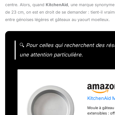
centre. Alors, quand
KitchenAid
, une marque synonyme 
de 23 cm, on est en droit de se demander : tient-il vrai
entre génoises légères et gâteaux au yaourt moelleux.
🔍
Pour celles qui recherchent des rés
une attention particulière.
KitchenAid 
Moule à gâteau r
extensibles : o