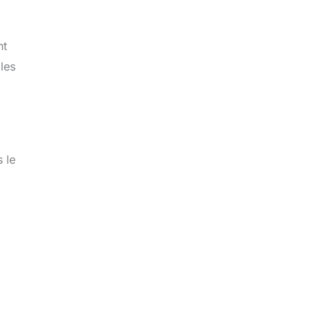
nt
les
 le