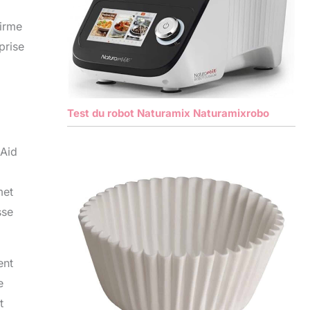
firme
prise
Test du robot Naturamix Naturamixrobo
nAid
met
sse
ent
e
t