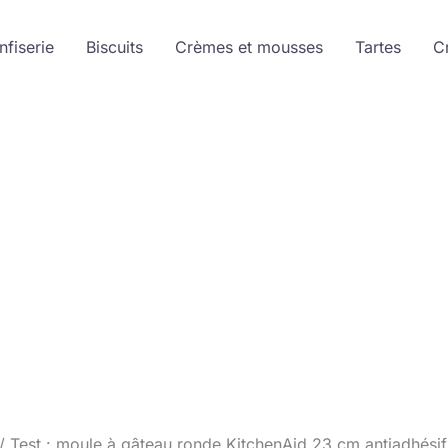
nfiserie
Biscuits
Crèmes et mousses
Tartes
C
Test : moule à gâteau ronde KitchenAid 23 cm antiadhésif