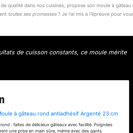
de qualité dans nos cuisines, propose son moule à gâteau
ment
toutes ses promesses
? Je l’ai mis à l’épreuve pour vous
ultats de cuisson constants, ce moule mérite
Moule à gâteau rond antiadhésif Argenté 23 cm
ond : faites de délicieux gâteaux avec facilité. Poignées
ffrent une prise en main sûre, même avec des gants