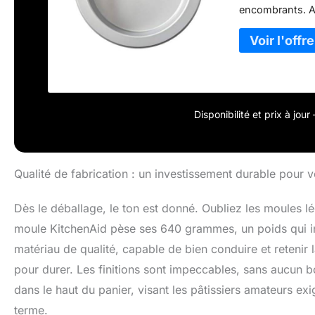
encombrants. An
résistance aux 
supérieure : ac
empêche la défor
et la constructi
chaleur pour un
lisse pour un ne
Disponibilité et prix à jou
Qualité de fabrication : un investissement durable pour v
Dès le déballage, le ton est donné. Oubliez les moules lé
moule KitchenAid pèse ses 640 grammes, un poids qui in
matériau de qualité, capable de bien conduire et retenir la
pour durer. Les finitions sont impeccables, sans aucun b
dans le haut du panier, visant les pâtissiers amateurs exi
terme.