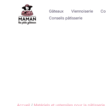
Aller
au
Gâteaux
Viennoiserie
Co
contenu
Conseils pâtisserie
Accueil
Matériels et ustensiles pour la pâtisserie