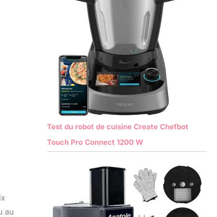
Test du robot de cuisine Create Chefbot
Touch Pro Connect 1200 W
ix
u au