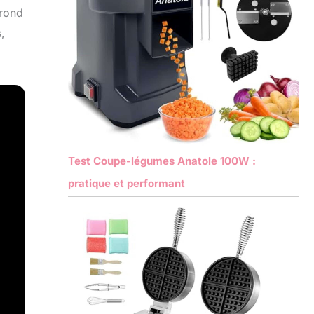
 rond
,
Test Coupe-légumes Anatole 100W :
pratique et performant