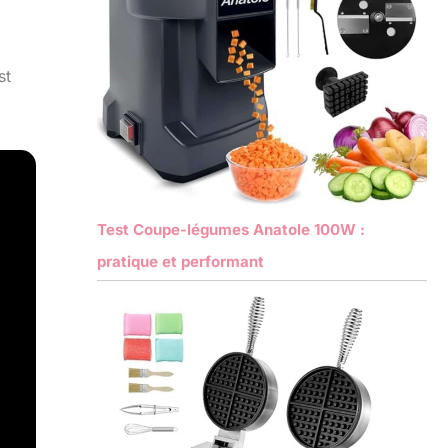
st
Test Coupe-légumes Anatole 100W :
pratique et performant