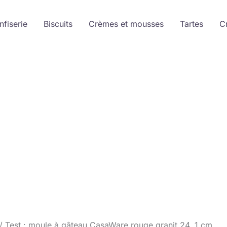
nfiserie
Biscuits
Crèmes et mousses
Tartes
C
Test : moule à gâteau CasaWare rouge granit 24, 1 cm