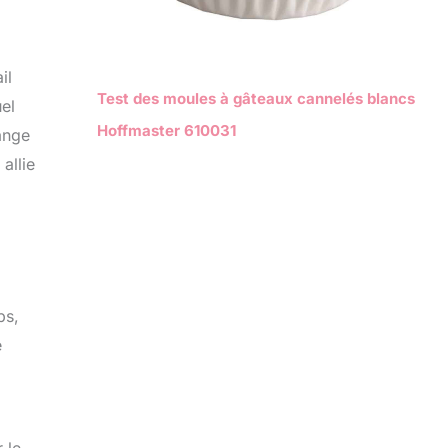
il
Test des moules à gâteaux cannelés blancs
el
Hoffmaster 610031
range
allie
ps,
e