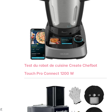
Test du robot de cuisine Create Chefbot
Touch Pro Connect 1200 W
nt