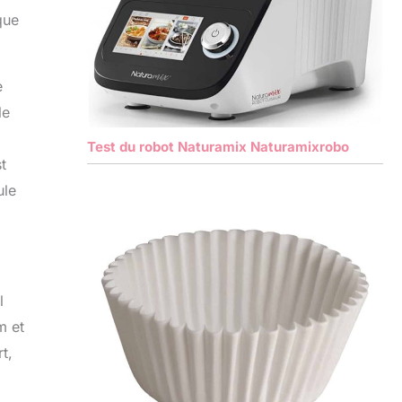
que
e
le
Test du robot Naturamix Naturamixrobo
t
ule
l
m et
t,