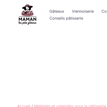
Aller
au
Gâteaux
Viennoiserie
Co
contenu
Conseils pâtisserie
Accueil
Matériels et ustensiles pour la pâtisserie