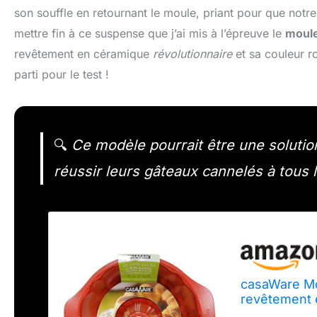
son souffle en retournant le moule, priant pour que notre
mettre fin à ce suspense que j’ai mis à l’épreuve le
moule
revêtement en céramique
révolutionnaire
et sa couleur ro
parti pour le test !
🔍
Ce modèle pourrait être une solutio
réussir leurs gâteaux cannelés à tous 
casaWare Mo
revêtement 