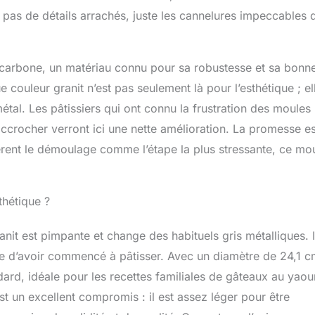
pas de détails arrachés, juste les cannelures impeccables 
 carbone, un matériau connu pour sa robustesse et sa bonn
couleur granit n’est pas seulement là pour l’esthétique ; el
métal. Les pâtissiers qui ont connu la frustration des moules
 accrocher verront ici une nette amélioration. La promesse es
èrent le démoulage comme l’étape la plus stressante, ce mo
thétique ?
nit est pimpante et change des habituels gris métalliques. I
e d’avoir commencé à pâtisser. Avec un diamètre de 24,1 c
ndard, idéale pour les recettes familiales de gâteaux au yaour
un excellent compromis : il est assez léger pour être