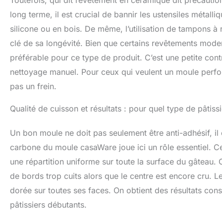
Toutefois, qui dit revêtement en céramique dit précautio
long terme, il est crucial de bannir les ustensiles métalli
silicone ou en bois. De même, l’utilisation de tampons à 
clé de sa longévité. Bien que certains revêtements moder
préférable pour ce type de produit. C’est une petite con
nettoyage manuel. Pour ceux qui veulent un moule perfor
pas un frein.
Qualité de cuisson et résultats : pour quel type de pâtissi
Un bon moule ne doit pas seulement être anti-adhésif, il 
carbone du moule casaWare joue ici un rôle essentiel. C
une répartition uniforme sur toute la surface du gâteau.
de bords trop cuits alors que le centre est encore cru. L
dorée sur toutes ses faces. On obtient des résultats const
pâtissiers débutants.