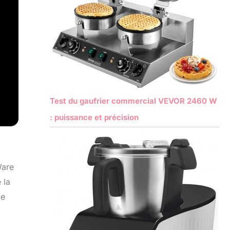
Test du gaufrier commercial VEVOR 2460 W
: puissance et précision
Ware
 la
de