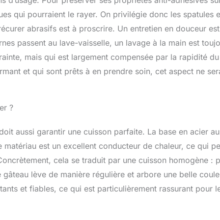
ns d’usage. Pour préserver ses propriétés anti-adhésives sur
ques qui pourraient le rayer. On privilégie donc les spatules 
récurer abrasifs est à proscrire. Un entretien en douceur est
nes passent au lave-vaisselle, un lavage à la main est touj
trainte, mais qui est largement compensée par la rapidité du
mant et qui sont prêts à en prendre soin, cet aspect ne ser
er ?
doit aussi garantir une cuisson parfaite. La base en acier au
e matériau est un excellent conducteur de chaleur, ce qui p
 Concrètement, cela se traduit par une cuisson homogène : 
e gâteau lève de manière régulière et arbore une belle coule
ants et fiables, ce qui est particulièrement rassurant pour l