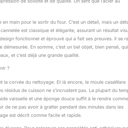
ession de solidité et de qualité. On sent que l’acier au
 en main pour le sortir du four. C’est un détail, mais un déta
annelée est classique et élégante, assurant un résultat visu
un design fonctionnel et éprouvé qui a fait ses preuves. Il se 
e démesurée. En somme, c’est un bel objet, bien pensé, qui 
eaux, et c’est déjà une grande qualité.
nir ?
nt la corvée du nettoyage. Et là encore, le moule casaWare
es résidus de cuisson ne s’incrustent pas. La plupart du tem
ide vaisselle et une éponge douce suffit à le rendre comm
sir de ne pas avoir à gratter pendant des minutes dans les
yage est décrit comme facile et rapide.