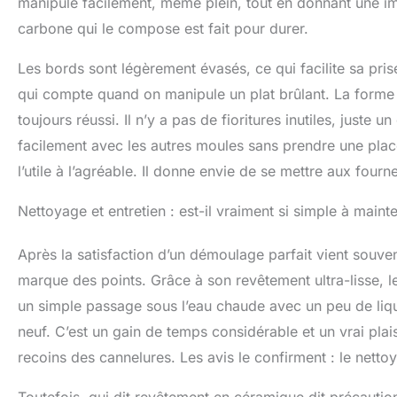
manipulé facilement, même plein, tout en donnant une impr
carbone qui le compose est fait pour durer.
Les bords sont légèrement évasés, ce qui facilite sa prise
qui compte quand on manipule un plat brûlant. La forme c
toujours réussi. Il n’y a pas de fioritures inutiles, juste 
facilement avec les autres moules sans prendre une plac
l’utile à l’agréable. Il donne envie de se mettre aux fourn
Nettoyage et entretien : est-il vraiment si simple à mainte
Après la satisfaction d’un démoulage parfait vient souve
marque des points. Grâce à son revêtement ultra-lisse, l
un simple passage sous l’eau chaude avec un peu de liqu
neuf. C’est un gain de temps considérable et un vrai plai
recoins des cannelures. Les avis le confirment : le netto