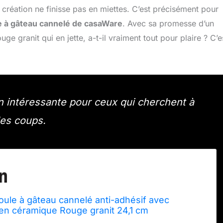
 création ne finisse pas en miettes. C’est précisément pour
 à gâteau cannelé de casaWare
. Avec sa promesse d’un
uge granit qui en jette, a-t-il vraiment tout pour plaire ? C’e
n intéressante pour ceux qui cherchent à
les coups.
ule à gâteau cannelé anti-adhésif avec
en céramique Rouge granit 24,1 cm