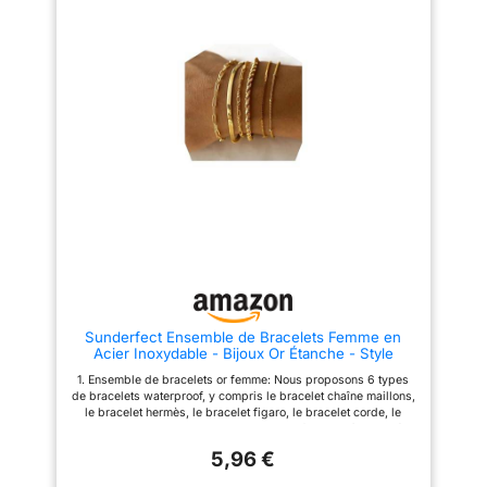
vestimentaires quotidiens des
vérifier l'image pour plus de
femmes. 【BIJOUX EN OR À LA
détails. 【Fashion Design &
MODE】Spécialement conçus
Easy Match】Un ensemble de
pour les divers besoins des
bracelets simples et exquis.
femmes, ces ensembles de
Chaque bracelet peut être porté
bijoux en or pour femmes
séparément ou ensemble pour
présentent des styles et des
un look superposé avec
tailles réglables pour vous
d'autres chaînes. Le bracelet en
assurer un ajustement
or polyvalent convient à toutes
confortable. Que vous assistiez
les occasions. 【Matériau de
à une occasion
Qualité】Ces colliers, bracelets,
professionnelle/formelle ou
anneaux et manchettes
quotidienne, ces parures de
d'oreilles sont fabriqués en
bijoux en or dégageront un look
matériau de haute qualité, à
polyvalent et élégant.
faible taux d'allergie et ne sont
【PLUSIEURS TAILLES】Ces
pas faciles à rouiller ou à
parures de bijoux pour femme
oxyder. Matériau robuste, ces
sont conçues en tenant compte
bijoux plaqués or sont durables
des divers besoins des femmes
et dureront longtemps.
et sont réglables en taille pour
【Cadeau IdéAl】 L'ensemble
Sunderfect Ensemble de Bracelets Femme en
garantir un ajustement parfait
est le meilleur cadeau
Acier Inoxydable - Bijoux Or Étanche - Style
pour tout le monde. Que vous
d'anniversaire pour les amis,
Cuban Paper Clip
les portiez au travail ou lors
les amoureux, les couples, la
1. Ensemble de bracelets or femme: Nous proposons 6 types
d'un événement formel, les
mère ou votre propre
de bracelets waterproof, y compris le bracelet chaîne maillons,
bijoux en or et en argent offrent
récompense. Idéal pour un
le bracelet hermès, le bracelet figaro, le bracelet corde, le
polyvalence et élégance.
anniversaire, la Saint-Valentin,
bracelet boxe, et le bracelet satellite, parfait pour être portés
【CONCEPTION PARFAITE】
la fête des mères, un
seuls ou combinés. 2. Ensemble de bracelets réglables femme:
Fabriqué à partir de matériaux
anniversaire ou d'autres
5,96 €
Le design réglable de ces bracelets plaqués or convient
de haute qualité, robustes et
festivals surprise.
idéalement à votre poignet et convient à tous les âges et à
hypoallergéniques, ne change