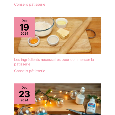
Conseils pâtisserie
Déc
19
2024
Les ingrédients nécessaires pour commencer la
pâtisserie
Conseils pâtisserie
Déc
23
2024