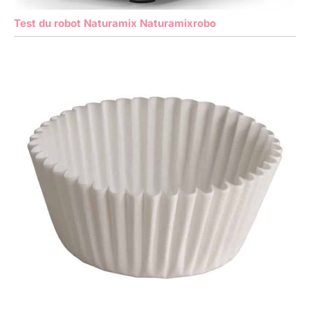
Test du robot Naturamix Naturamixrobo