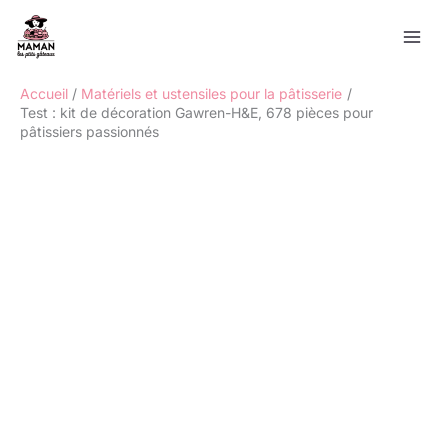
Aller
Rechercher
au
contenu
Accueil
Matériels et ustensiles pour la pâtisserie
Test : kit de décoration Gawren-H&E, 678 pièces pour
pâtissiers passionnés