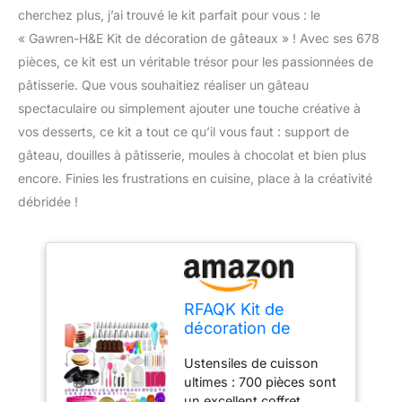
cherchez plus, j’ai trouvé le kit parfait pour vous : le
« Gawren-H&E Kit de décoration de gâteaux » ! Avec ses 678
pièces, ce kit est un véritable trésor pour les passionnées de
pâtisserie. Que vous souhaitiez réaliser un gâteau
spectaculaire ou simplement ajouter une touche créative à
vos desserts, ce kit a tout ce qu’il vous faut : support de
gâteau, douilles à pâtisserie, moules à chocolat et bien plus
encore. Finies les frustrations en cuisine, place à la créativité
débridée !
RFAQK Kit de
décoration de
gâteaux 700 pièces
Ustensiles de cuisson
avec accessoires
ultimes : 700 pièces sont
de pâtisserie
un excellent coffret