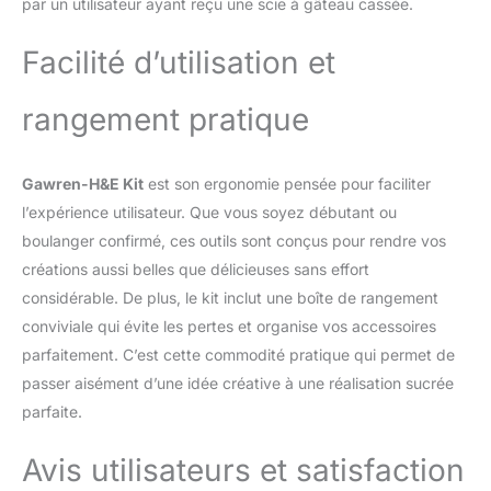
par un utilisateur ayant reçu une scie à gâteau cassée.
cuisson simplifie la
cuisson des gâteaux en
différentes tailles. Sa
Facilité d’utilisation et
surface anti-adhésive et
son fond amovible
rangement pratique
garantissent la perfection
du cheesecake. Avec
une boucle à ressort
Gawren-H&E Kit
est son ergonomie pensée pour faciliter
robuste, il assure un joint
l’expérience utilisateur. Que vous soyez débutant ou
étanche pour une
cuisson au bain-marie
boulanger confirmé, ces outils sont conçus pour rendre vos
sans soucis, gardant
créations aussi belles que délicieuses sans effort
votre cuisine propre.
considérable. De plus, le kit inclut une boîte de rangement
Maîtrisez l'art des
conviviale qui évite les pertes et organise vos accessoires
fournitures de décoration
de gâteaux : décorez
parfaitement. C’est cette commodité pratique qui permet de
sans effort avec notre
passer aisément d’une idée créative à une réalisation sucrée
support rotatif de qualité
parfaite.
alimentaire doté d'une
base antidérapante, idéal
Avis utilisateurs et satisfaction
pour les événements
amusants, les