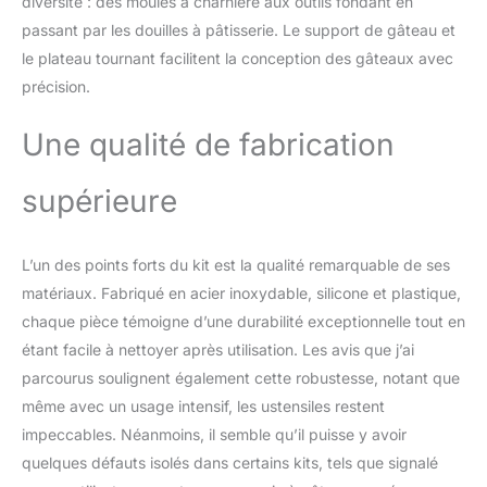
diversité : des moules à charnière aux outils fondant en
comprenant ✔ 24
passant par les douilles à pâtisserie. Le support de gâteau et
douilles à glaçage
le plateau tournant facilitent la conception des gâteaux avec
numérotées ✔ 4
coupleurs ✔ pelle à
précision.
gâteau ✔ spatule droite
et décalée ✔ niveleur à
Une qualité de fabrication
gâteau ✔ 3 grattoirs à
gâteau ✔ 100 poches à
supérieure
glaçage jetables ✔ Poche
à pâtisserie en silicone ✔
Ongles en fleur ✔ Brosse
de nettoyage ✔ Lisseur
L’un des points forts du kit est la qualité remarquable de ses
de fondant ✔ 9 fondants
matériaux. Fabriqué en acier inoxydable, silicone et plastique,
modes. Outils de
chaque pièce témoigne d’une durabilité exceptionnelle tout en
décoration ✔ 40 pistons
étant facile à nettoyer après utilisation. Les avis que j’ai
ABC ✔ 100 décorations
parcourus soulignent également cette robustesse, notant que
pour cupcakes ✔ 2
décorations de gâteaux.
même avec un usage intensif, les ustensiles restent
Facile à cuire dans des
impeccables. Néanmoins, il semble qu’il puisse y avoir
moules à ressort : cet
quelques défauts isolés dans certains kits, tels que signalé
ensemble de moules de