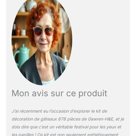
en papier sulfurisé ✔ 6
tasses à mesurer ✔ 1
batteur à œufs ✔ 1 moule
à gâteau en papier ✔ 1
cœur en chocolat Motif
en forme ✔1 Spatule en
silicone ✔ Planche à
gâteau. Kit de décoration
incroyable pour biscuits
et gâteaux. Libérez votre
potentiel de décoration
de gâteau avec ce lot
d'outils de cuisson
comprenant ✔ 24
Mon avis sur ce produit
douilles à glaçage
numérotées ✔ 4
coupleurs ✔ pelle à
J’ai récemment eu l’occasion d’explorer le kit de
gâteau ✔ spatule droite
décoration de gâteaux 678 pièces de Gawren-H&E, et je
et décalée ✔ niveleur à
dois dire que c’est un véritable festival pour les yeux et
gâteau ✔ 3 grattoirs à
gâteau ✔ 100 poches à
les papilles ! Ce kit est non seulement esthétiquement