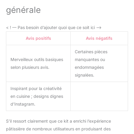
anniversaires et les
générale
mariages. Notre niveleur
à gâteau garantit des
couches parfaites
< ! — Pas besoin d’ajouter quoi que ce soit ici –>
jusqu'à 27,9 cm avec un
minimum de perturbation
Avis positifs
Avis négatifs
des miettes, et nous
avons inclus 24 douilles
Certaines pièces
de glaçage numérotées
Merveilleux outils basiques
manquantes ou
avec des coupleurs
selon plusieurs avis.
endommagées
polyvalents et des
poches à douille, vous
signalées.
permettant de créer des
motifs de glaçage
Inspirant pour la créativité
complexes sur les
en cuisine ; designs dignes
gâteaux, muffins,
d’Instagram.
cookies et cupcakes.
Libérez votre flair créatif
et préparez chaque
S’il ressort clairement que ce kit a enrichi l’expérience
dessert. Guide
pâtissière de nombreux utilisateurs en produisant des
d'utilisation (français non