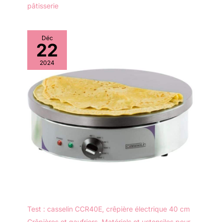
pâtisserie
Déc
22
2024
Test : casselin CCR40E, crêpière électrique 40 cm
Crêpières et gaufriers
,
Matériels et ustensiles pour