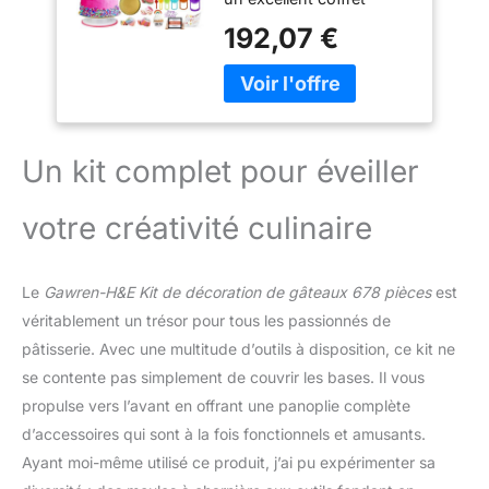
comprenant des
cadeau pour la pâtisserie
moules à charnière,
192,07 €
et a tout pour la
un plateau tournant,
décoration de gâteaux. ✔
des douilles
Moule à charnière de
numérotées, des
22,9 cm ✔ Moule à
spatules à glaçage,
charnière de 17,8 cm ✔
des outils à
Moule à charnière de
Un kit complet pour éveiller
10,2 cm ✔ 25 doublures
en papier sulfurisé ✔ 6
votre créativité culinaire
tasses à mesurer ✔ 1
batteur à œufs ✔ 1 moule
à gâteau en papier ✔ 1
Le
Gawren-H&E Kit de décoration de gâteaux 678 pièces
est
cœur en chocolat Motif
en forme ✔1 Spatule en
véritablement un trésor pour tous les passionnés de
silicone ✔ Planche à
pâtisserie. Avec une multitude d’outils à disposition, ce kit ne
gâteau. Kit de décoration
se contente pas simplement de couvrir les bases. Il vous
incroyable pour biscuits
propulse vers l’avant en offrant une panoplie complète
et gâteaux. Libérez votre
potentiel de décoration
d’accessoires qui sont à la fois fonctionnels et amusants.
de gâteau avec ce lot
Ayant moi-même utilisé ce produit, j’ai pu expérimenter sa
d'outils de cuisson