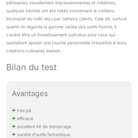
pâtisseries visuellement impressionnantes et créatives,
garanti) pour les
débutants : avec chaque
quelques bémols ont été notés concernant le contenu
achat, commencez votre
incomplet du colis reçu par certains clients. Cela dit, surtout
voyage de décoration de
quand on regarde la gamme variée des outils fournis, il
gâteaux en toute
s’avère être un investissement judicieux pour ceux qui
confiance. Recevez un
guide eBook rempli de
souhaitent ajouter une touche personnelle irrésistible à leurs
recettes de gâteaux et de
créations culinaires maison.
conseils d'experts en
pâtisserie et décoration,
Bilan du test
envoyé directement dans
votre boîte de réception.
Avantages
très joli
efficace
excellent kit de démarrage
variété d’outils fantastique