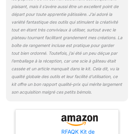
glaçage jetables ✔ Poche
plaisant, mais il s’avère aussi être un excellent point de
à pâtisserie en silicone ✔
départ pour toute apprentie pâtissière. J’ai adoré la
Ongles en fleur ✔ Brosse
variété fantastique des outils qui stimulent la créativité
de nettoyage ✔ Lisseur
de fondant ✔ 9 fondants
tout en étant très conviviaux à utiliser, surtout avec le
modes. Outils de
plateau tournant facilitant grandement mes créations. La
décoration ✔ 40 pistons
boîte de rangement incluse est pratique pour garder
ABC ✔ 100 décorations
tout bien ordonné. Toutefois, j’ai été un peu déçue par
pour cupcakes ✔ 2
décorations de gâteaux.
l’emballage à la réception, car une scie à gâteau était
Facile à cuire dans des
cassée et un article manquait dans le kit. Cela dit, vu la
moules à ressort : cet
qualité globale des outils et leur facilité d’utilisation, ce
ensemble de moules de
kit offre un bon rapport qualité-prix qui mérite largement
cuisson simplifie la
cuisson des gâteaux en
son acquisition malgré ces petits bémols.
différentes tailles. Sa
surface anti-adhésive et
son fond amovible
garantissent la perfection
du cheesecake. Avec
une boucle à ressort
RFAQK Kit de