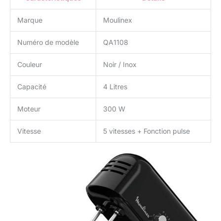
Marque
Moulinex
Numéro de modèle
QA1108
Couleur
Noir / Inox
Capacité
4 Litres
Moteur
300 W
Vitesse
5 vitesses + Fonction pulse