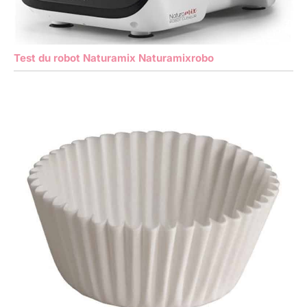
Test du robot Naturamix Naturamixrobo