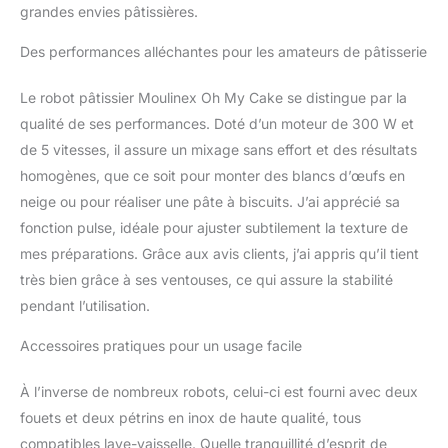
grandes envies pâtissières.
superficie de base
équivalente à une feuille
Des performances alléchantes pour les amateurs de pâtisserie
format A4 UN MIXAGE
SANS EFFORT : 5
Le robot pâtissier Moulinex Oh My Cake se distingue par la
vitesses réglables et un
bouton Pulse pour
qualité de ses performances. Doté d’un moteur de 300 W et
toutes vos envies de
de 5 vitesses, il assure un mixage sans effort et des résultats
pâtisserie Réparabilité 15
homogènes, que ce soit pour monter des blancs d’œufs en
ans, Garantie 2 ans 2
neige ou pour réaliser une pâte à biscuits. J’ai apprécié sa
FOUETS : parfaits pour
fonction pulse, idéale pour ajuster subtilement la texture de
les petites préparations,
ils sont fabriqués en inox
mes préparations. Grâce aux avis clients, j’ai appris qu’il tient
de haute qualité 2
très bien grâce à ses ventouses, ce qui assure la stabilité
PÉTRINS : parfaits pour
pendant l’utilisation.
les préparations denses
et épaisses, ils sont
Accessoires pratiques pour un usage facile
fabriqués en inox de
haute qualité PRATIQUE :
À l’inverse de nombreux robots, celui-ci est fourni avec deux
accessoires compatibles
au lave-vaisselle pour un
fouets et deux pétrins en inox de haute qualité, tous
nettoyage simple et
compatibles lave-vaisselle. Quelle tranquillité d’esprit de