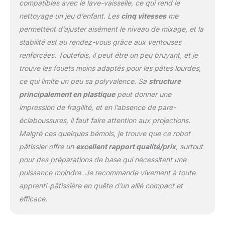
compatibles avec le lave-vaisselle, ce qui rend le
PÉTRINS : parfaits pour
nettoyage un jeu d’enfant. Les
cinq vitesses
me
les préparations denses
permettent d’ajuster aisément le niveau de mixage, et la
et épaisses, ils sont
fabriqués en inox de
stabilité est au rendez-vous grâce aux ventouses
haute qualité PRATIQUE :
renforcées. Toutefois, il peut être un peu bruyant, et je
accessoires compatibles
trouve les fouets moins adaptés pour les pâtes lourdes,
au lave-vaisselle pour un
ce qui limite un peu sa polyvalence. Sa
structure
nettoyage simple et
rapide PRODUITS IN
principalement en plastique
peut donner une
PACK: robot pâtissier
impression de fragilité, et en l’absence de pare-
300 W, bol inox capacité
éclaboussures, il faut faire attention aux projections.
totale 4 L, 2 fouets inox,
Malgré ces quelques bémols, je trouve que ce robot
2 pétrins inox
pâtissier offre un
excellent rapport qualité/prix
, surtout
pour des préparations de base qui nécessitent une
puissance moindre. Je recommande vivement à toute
apprenti-pâtissière en quête d’un allié compact et
efficace.