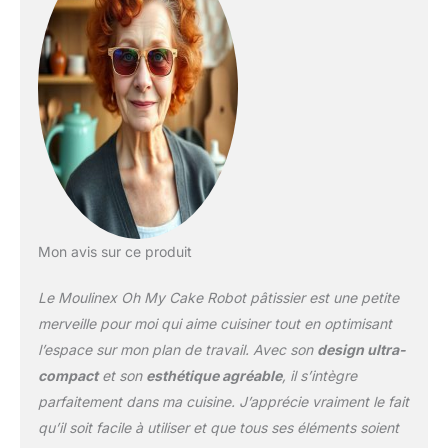
HOMOGÈNES : le
mouvement satellite fait
tourner les fouets et le
bol simultanément et
assure l'incorporation de
tous les ingrédients
ULTRA-COMPACT :
robot pâtissier adapté à
votre cuisine avec une
superficie de base
équivalente à une feuille
format A4 UN MIXAGE
Mon avis sur ce produit
SANS EFFORT : 5
vitesses réglables et un
Le Moulinex Oh My Cake Robot pâtissier est une petite
bouton Pulse pour
toutes vos envies de
merveille pour moi qui aime cuisiner tout en optimisant
pâtisserie Réparabilité 15
l’espace sur mon plan de travail. Avec son
design ultra-
ans, Garantie 2 ans 2
compact
et son
esthétique agréable
, il s’intègre
FOUETS : parfaits pour
parfaitement dans ma cuisine. J’apprécie vraiment le fait
les petites préparations,
ils sont fabriqués en inox
qu’il soit facile à utiliser et que tous ses éléments soient
de haute qualité 2