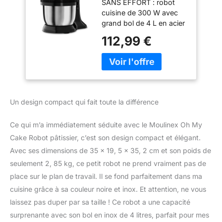
SANS EFFORT : robot
300 W, 5 vitesses,
cuisine de 300 W avec
Fonction pulse, 2
grand bol de 4 L en acier
fouets et 2 pétrins
inoxydable avec rotation
compatibles lave-
112,99 €
automatique, CUISSON
vaisselle, Bol Inox 4
FACILE : Robot pâtissier
L, Robot de cuisine
équipé d'une parfaite
ultra compact
combinaison de
QA110810
fonctionnalités pour
préparer toutes sortes de
Un design compact qui fait toute la différence
délicieux gâteaux et
recettes à base de pâte
Ce qui m’a immédiatement séduite avec le Moulinex Oh My
RÉSULTATS
HOMOGÈNES : le
Cake Robot pâtissier, c’est son design compact et élégant.
mouvement satellite fait
Avec ses dimensions de 35 x 19, 5 x 35, 2 cm et son poids de
tourner les fouets et le
seulement 2, 85 kg, ce petit robot ne prend vraiment pas de
bol simultanément et
place sur le plan de travail. Il se fond parfaitement dans ma
assure l'incorporation de
cuisine grâce à sa couleur noire et inox. Et attention, ne vous
tous les ingrédients
ULTRA-COMPACT :
laissez pas duper par sa taille ! Ce robot a une capacité
robot pâtissier adapté à
surprenante avec son bol en inox de 4 litres, parfait pour mes
votre cuisine avec une