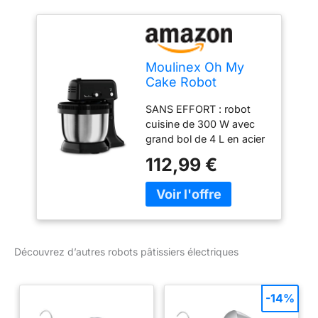
Moulinex Oh My
Cake Robot
pâtissier électrique,
SANS EFFORT : robot
300 W, 5 vitesses,
cuisine de 300 W avec
Fonction pulse, 2
grand bol de 4 L en acier
fouets et 2 pétrins
inoxydable avec rotation
compatibles lave-
112,99 €
automatique, CUISSON
vaisselle, Bol Inox 4
FACILE : Robot pâtissier
L, Robot de cuisine
équipé d'une parfaite
ultra compact
combinaison de
QA110810
fonctionnalités pour
préparer toutes sortes de
Découvrez d’autres robots pâtissiers électriques
délicieux gâteaux et
recettes à base de pâte
RÉSULTATS
-14%
HOMOGÈNES : le
mouvement satellite fait