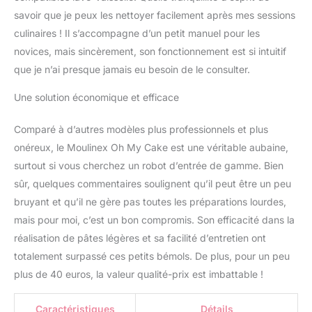
rapide PRODUITS IN
savoir que je peux les nettoyer facilement après mes sessions
PACK: robot pâtissier
culinaires ! Il s’accompagne d’un petit manuel pour les
300 W, bol inox capacité
novices, mais sincèrement, son fonctionnement est si intuitif
totale 4 L, 2 fouets inox,
2 pétrins inox
que je n’ai presque jamais eu besoin de le consulter.
Une solution économique et efficace
Comparé à d’autres modèles plus professionnels et plus
onéreux, le Moulinex Oh My Cake est une véritable aubaine,
surtout si vous cherchez un robot d’entrée de gamme. Bien
sûr, quelques commentaires soulignent qu’il peut être un peu
bruyant et qu’il ne gère pas toutes les préparations lourdes,
mais pour moi, c’est un bon compromis. Son efficacité dans la
réalisation de pâtes légères et sa facilité d’entretien ont
totalement surpassé ces petits bémols. De plus, pour un peu
plus de 40 euros, la valeur qualité-prix est imbattable !
Caractéristiques
Détails