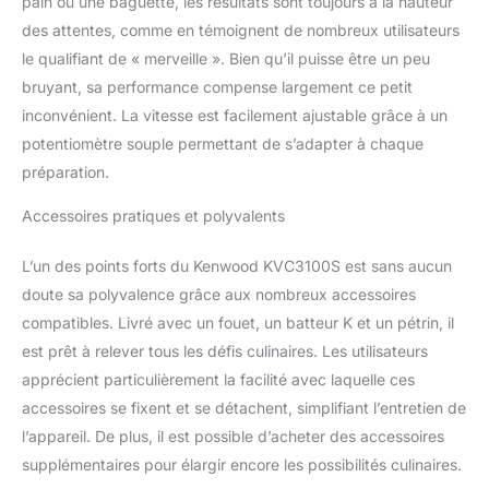
pain ou une baguette, les résultats sont toujours à la hauteur
créativité grâce à une
des attentes, comme en témoignent de nombreux utilisateurs
gamme de plus de 30
le qualifiant de « merveille ». Bien qu’il puisse être un peu
accessoires. Vous
bruyant, sa performance compense largement ce petit
pourrez mixer, trancher,
couper en spirale, râper,
inconvénient. La vitesse est facilement ajustable grâce à un
extraire les jus et bien
potentiomètre souple permettant de s’adapter à chaque
plus encore
préparation.
Accessoires pratiques et polyvalents
L’un des points forts du Kenwood KVC3100S est sans aucun
doute sa polyvalence grâce aux nombreux accessoires
compatibles. Livré avec un fouet, un batteur K et un pétrin, il
est prêt à relever tous les défis culinaires. Les utilisateurs
apprécient particulièrement la facilité avec laquelle ces
accessoires se fixent et se détachent, simplifiant l’entretien de
l’appareil. De plus, il est possible d’acheter des accessoires
supplémentaires pour élargir encore les possibilités culinaires.