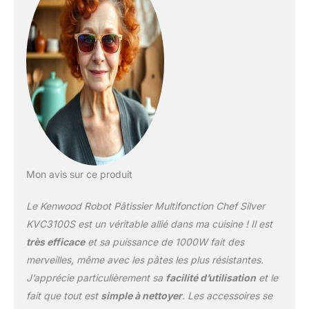
MOUVEMENT
PLANÉTAIRE : Le
mouvement planétaire
permet de mélanger et
pétrir les ingrédients de
manière optimale pour
des résultats de vrai
Chef KIT PATISSERIE : Le
batteur K, le pétrin et le
fouet vous permettront
de réaliser une infinité de
préparations sucrées ou
Mon avis sur ce produit
salées PLUS DE 30
ACCESSOIRES
Le Kenwood Robot Pâtissier Multifonction Chef Silver
OPTIONNELS :
Développez votre
KVC3100S est un véritable allié dans ma cuisine ! Il est
créativité grâce à une
très efficace
et sa puissance de 1000W fait des
gamme de plus de 30
merveilles, même avec les pâtes les plus résistantes.
accessoires. Vous
J’apprécie particulièrement sa
facilité d’utilisation
et le
pourrez mixer, trancher,
couper en spirale, râper,
fait que tout est
simple à nettoyer
. Les accessoires se
extraire les jus et bien