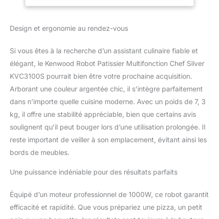
PUISSANT : Robot
Vitesse
pâtissier avec une
puissance de 1000 W et
Design et ergonomie au rendez-vous
un bol en acier
inoxydable de 4,6 L pour
Si vous êtes à la recherche d’un assistant culinaire fiable et
des résultats optimal
MOUVEMENT
élégant, le Kenwood Robot Patissier Multifonction Chef Silver
PLANÉTAIRE : Le
KVC3100S pourrait bien être votre prochaine acquisition.
mouvement planétaire
Arborant une couleur argentée chic, il s’intègre parfaitement
permet de mélanger et
dans n’importe quelle cuisine moderne. Avec un poids de 7, 3
pétrir les ingrédients de
kg, il offre une stabilité appréciable, bien que certains avis
manière optimale pour
des résultats de vrai
soulignent qu’il peut bouger lors d’une utilisation prolongée. Il
Chef KIT PATISSERIE : Le
reste important de veiller à son emplacement, évitant ainsi les
batteur K, le pétrin et le
bords de meubles.
fouet vous permettront
de réaliser une infinité de
Une puissance indéniable pour des résultats parfaits
préparations sucrées ou
salées PLUS DE 30
Équipé d’un moteur professionnel de 1000W, ce robot garantit
ACCESSOIRES
OPTIONNELS :
efficacité et rapidité. Que vous prépariez une pizza, un petit
Développez votre