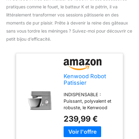
pratiques comme le fouet, le batteur K et le pétrin, il va
littéralement transformer vos sessions pâtisserie en des
moments de pur plaisir. Prête à devenir la reine des gâteaux
sans vous tordre les méninges ? Suivez-moi pour découvrir ce
petit bijou d’efficacité.
Kenwood Robot
Patissier
Multifonction Chef
INDISPENSABLE :
Silver KVC3100S,
Puissant, polyvalent et
Moteur
robuste, le Kenwood
Professionnel
Chef deviendra
1000W, Corps
239,99 €
rapidement
Metal, Bol 4,6L,
indispensable. Corps en
Fouet, Batteur K,
métal avec finition silver
Petrin, Variateur de