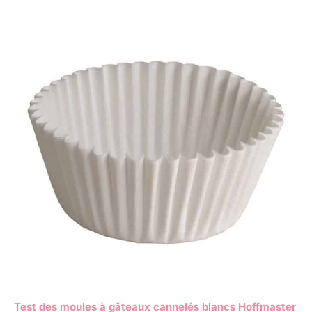
Test des moules à gâteaux cannelés blancs Hoffmaster