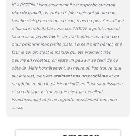
inoxydable du robot
KLARSTEIN ! Non seulement il est
superbe sur mon
culinaire est suffisant
plan de travail
, un vrai petit bijou noir qui ajoute une
pour mélanger de
touche d’élégance à ma cuisine, mais en plus il est d’une
grandes quantités
d'ingrédients. Les LED
efficacité redoutable avec ses 1700W. Il pétrit, mixe et
puissantes éclairent la
hache sans jamais faiblir, un vrai bonheur au quotidien
machine à pâte pour
pour préparer mes petits plats. Le seul petit bémol, et il
assurer la meilleure
faut le savoir, c’est le manuel qui est vraiment très
visibilité lors de la
cuisson. MIXER AU
pauvre en recettes, on reste un peu sur sa faim de ce
NIVEAU
côté-là. Mais honnêtement, à l’heure où l’on trouve tout
PROFESSIONNEL :
sur internet, ce n’est
vraiment pas un problème
et ça
profitez de 10 niveaux et
ne gâche en rien le plaisir de l’utiliser. Pour sa puissance
de la fonction Pulse qui
permet un contrôle
et son design, je trouve que c’est un excellent
précis. Avec la minuterie,
investissement et je ne regrette absolument pas mon
vous pouvez préparer les
choix.
ingrédients avec une
grande précision, car les
pieds à ventouse
maintiennent le mixeur
stable même à des