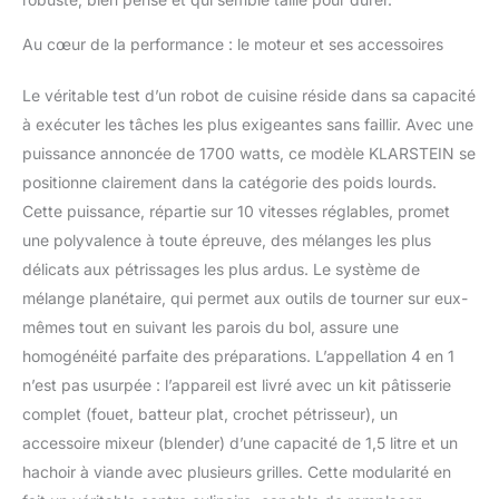
machine à pâte pour
assurer la meilleure
Au cœur de la performance : le moteur et ses accessoires
visibilité lors de la
cuisson. MIXER AU
Le véritable test d’un robot de cuisine réside dans sa capacité
NIVEAU
à exécuter les tâches les plus exigeantes sans faillir. Avec une
PROFESSIONNEL :
puissance annoncée de 1700 watts, ce modèle KLARSTEIN se
profitez de 10 niveaux et
positionne clairement dans la catégorie des poids lourds.
de la fonction Pulse qui
permet un contrôle
Cette puissance, répartie sur 10 vitesses réglables, promet
précis. Avec la minuterie,
une polyvalence à toute épreuve, des mélanges les plus
vous pouvez préparer les
délicats aux pétrissages les plus ardus. Le système de
ingrédients avec une
mélange planétaire, qui permet aux outils de tourner sur eux-
grande précision, car les
pieds à ventouse
mêmes tout en suivant les parois du bol, assure une
maintiennent le mixeur
homogénéité parfaite des préparations. L’appellation 4 en 1
stable même à des
n’est pas usurpée : l’appareil est livré avec un kit pâtisserie
vitesses élevées.
complet (fouet, batteur plat, crochet pétrisseur), un
UTILISATION
POLYVALENTE : le robot
accessoire mixeur (blender) d’une capacité de 1,5 litre et un
culinaire, mixeur, mixeur
hachoir à viande avec plusieurs grilles. Cette modularité en
et cuiseur vapeur 4 en 1