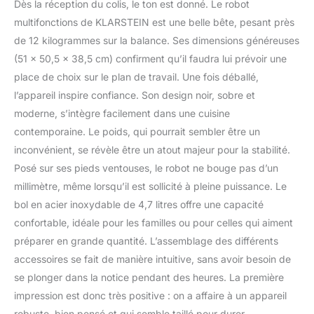
mixeur est
Dès la réception du colis, le ton est donné. Le robot
incroyablement
multifonctions de KLARSTEIN est une belle bête, pesant près
polyvalent. FACILE À
de 12 kilogrammes sur la balance. Ses dimensions généreuses
UTILISER : vous n'avez
(51 x 50,5 x 38,5 cm) confirment qu’il faudra lui prévoir une
pas besoin d'être devant
le robot de cuisine
place de choix sur le plan de travail. Une fois déballé,
universel toute la
l’appareil inspire confiance. Son design noir, sobre et
journée. L'écran vous
moderne, s’intègre facilement dans une cuisine
informe de la vitesse et
contemporaine. Le poids, qui pourrait sembler être un
du temps et le contrôle
de l'application WiFi vous
inconvénient, se révèle être un atout majeur pour la stabilité.
donne un contrôle total
Posé sur ses pieds ventouses, le robot ne bouge pas d’un
sur le temps de mélange
millimètre, même lorsqu’il est sollicité à pleine puissance. Le
et de mélange. Design
bol en acier inoxydable de 4,7 litres offre une capacité
solide et robuste : le bol
confortable, idéale pour les familles ou pour celles qui aiment
de 4,7 l en acier
inoxydable du robot
préparer en grande quantité. L’assemblage des différents
culinaire est suffisant
accessoires se fait de manière intuitive, sans avoir besoin de
pour mélanger de
se plonger dans la notice pendant des heures. La première
grandes quantités
impression est donc très positive : on a affaire à un appareil
d'ingrédients. Les LED
puissantes éclairent la
robuste, bien pensé et qui semble taillé pour durer.