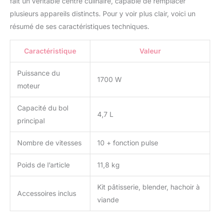
fait un véritable centre culinaire, capable de remplacer
dispose d'une variété
plusieurs appareils distincts. Pour y voir plus clair, voici un
d'accessoires de haute
qualité et de fonctions de
résumé de ses caractéristiques techniques.
programme pour tous
vos besoins. Le
Caractéristique
Valeur
mélangeur dispose de 18
programmes et de 30
Puissance du
fonctions de cuisson.
1700 W
moteur
Capacité du bol
4,7 L
principal
Nombre de vitesses
10 + fonction pulse
Poids de l’article
11,8 kg
Kit pâtisserie, blender, hachoir à
Accessoires inclus
viande