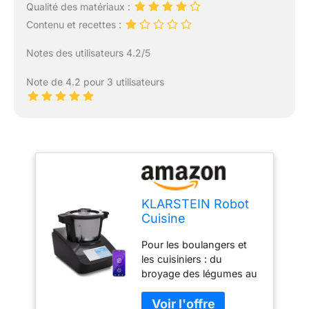
Qualité des matériaux :
Contenu et recettes :
Notes des utilisateurs 4.2/5
Note de 4.2 pour 3 utilisateurs
KLARSTEIN Robot
Cuisine
Multifonctions 4 en
Pour les boulangers et
1, 1700W Robot
les cuisiniers : du
Mixeur avec
broyage des légumes au
Hachoir à Viande,
pétrissage de la pâte
Robot de Cuisine
lourde, du broyage de la
Multifonction de