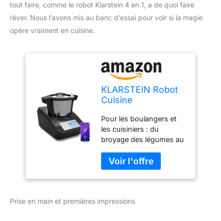
tout faire, comme le robot Klarstein 4 en 1, a de quoi faire
rêver. Nous l’avons mis au banc d’essai pour voir si la magie
opère vraiment en cuisine.
KLARSTEIN Robot
Cuisine
Multifonctions 4 en
Pour les boulangers et
1, 1700W Robot
les cuisiniers : du
Mixeur avec
broyage des légumes au
Hachoir à Viande,
pétrissage de la pâte
Robot de Cuisine
lourde, du broyage de la
Multifonction de
viande en passant par le
4.7L, Robot Cuiseur,
mélange des ingrédients
Mixeurs, Batteurs
pour un gâteau parfait,
et Robots
Prise en main et premières impressions
ce grand robot de
Multifonctions sur
cuisine pratique avec
Socle