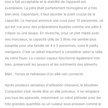
tout à fait acceptable et la stabilité de l’appareil est
normes ISO3744 et
exemplaire. La pâte était parfaitement homogène et a très
IEC60704 sur le
bien levé. Cependant, il faut aborder le point crucial de la
top12des robots
cuiseurs les plus vendus
capacité. La marque annonce une cuve pour 10 personnes, ce
en Europe, classés par
qui est vrai pour des préparations liquides comme une pâte à
un panel indépendant en
crêpes ou une soupe. En revanche, pour un plat mijoté avec
2022"
des morceaux, la capacité utile de 3 litres me semble plus
adaptée pour une famille de 4 à 5 personnes, voire 6 petits
mangeurs. C’est un détail important à considérer selon la taille
de votre foyer. La cuisson vapeur fonctionne également très
bien, préservant les saveurs et les nutriments des aliments.
Bilan : forces et faiblesses d’un allié non connecté
Après plusieurs semaines d’utilisation intensive, le Moulinex
Companion s’est révélé être un allié précieux. Il ne remplace
pas tous les appareils, notamment un robot pâtissier pour les
très grandes quantités ou un cuiseur sous pression comme le