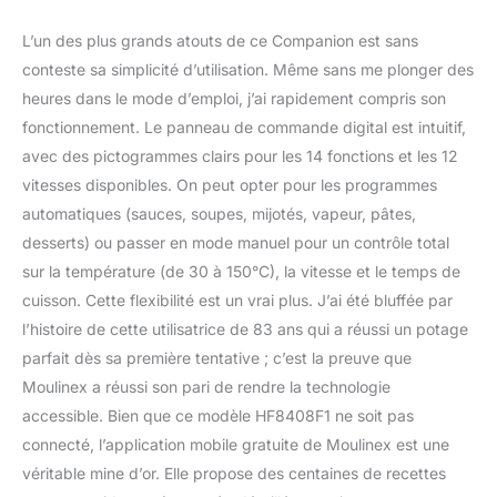
6200réparateurs dans le
monde, pour contribuer
L’un des plus grands atouts de ce Companion est sans
à la protection de
conteste sa simplicité d’utilisation. Même sans me plonger des
l’environnement et à la
heures dans le mode d’emploi, j’ai rapidement compris son
réduction des déchets
fonctionnement. Le panneau de commande digital est intuitif,
SURPRENEZ VOS
PROCHES (ET VOUS!):
avec des pictogrammes clairs pour les 14 fonctions et les 12
utilisez l'application pour
vitesses disponibles. On peut opter pour les programmes
essayer et réussir de
automatiques (sauces, soupes, mijotés, vapeur, pâtes,
nouvelles recettes
desserts) ou passer en mode manuel pour un contrôle total
FACILE À NETTOYER ET
À RANGER: profitez d'un
sur la température (de 30 à 150°C), la vitesse et le temps de
nettoyage et d'une
cuisson. Cette flexibilité est un vrai plus. J’ai été bluffée par
organisation sans effort
l’histoire de cette utilisatrice de 83 ans qui a réussi un potage
grâce à un design
parfait dès sa première tentative ; c’est la preuve que
compatible lave-vaisselle
Moulinex a réussi son pari de rendre la technologie
et facile à ranger
UTILISATION
accessible. Bien que ce modèle HF8408F1 ne soit pas
SÉCURISÉE: couvercle
connecté, l’application mobile gratuite de Moulinex est une
sécurisé qui se verrouille
véritable mine d’or. Elle propose des centaines de recettes
au démarrage, avec un