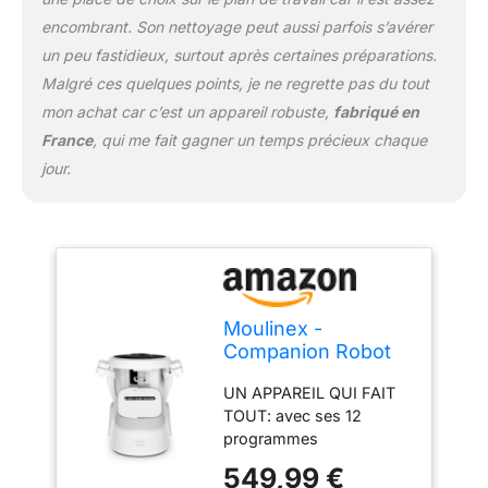
réparabilité 15ans au
encombrant. Son nettoyage peut aussi parfois s’avérer
juste prix grâce à notre
un peu fastidieux, surtout après certaines préparations.
réseau de
Malgré ces quelques points, je ne regrette pas du tout
6200réparateurs dans le
monde, pour contribuer
mon achat car c’est un appareil robuste,
fabriqué en
à la protection de
France
, qui me fait gagner un temps précieux chaque
l’environnement et à la
jour.
réduction des déchets
SURPRENEZ VOS
PROCHES (ET VOUS!):
utilisez l'application pour
essayer et réussir de
nouvelles recettes
FACILE À NETTOYER ET
Moulinex -
À RANGER: profitez d'un
Companion Robot
nettoyage et d'une
Cuiseur Capacité
organisation sans effort
UN APPAREIL QUI FAIT
XL - 3 L - Gris
grâce à un design
TOUT: avec ses 12
compatible lave-vaisselle
programmes
et facile à ranger
automatiques et son
549,99 €
UTILISATION
mode manuel,