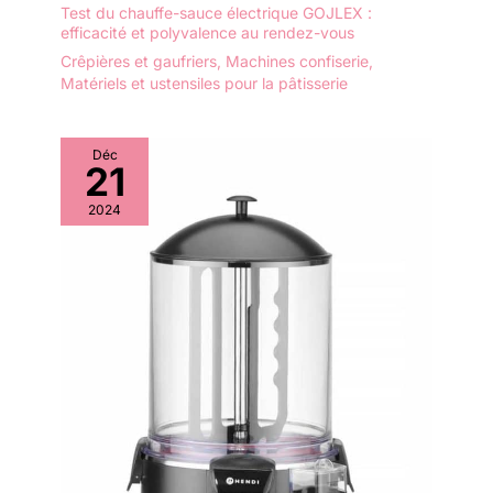
que tout le robot soit configuré.
un panel indépendant en
Test du chauffe-sauce électrique GOJLEX :
Remarque : Le bol est de 4,5
efficacité et polyvalence au rendez-vous
2022"
litres, mais la capacité
maximale de nourriture est de 3
Crêpières et gaufriers
,
Machines confiserie
,
litres.
Matériels et ustensiles pour la pâtisserie
Déc
21
2024