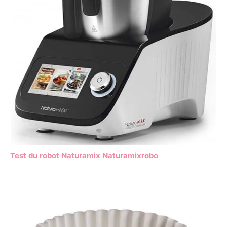
Test du robot Naturamix Naturamixrobo