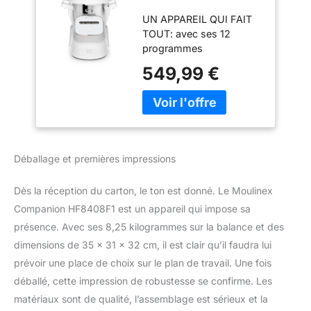
Cuiseur Capacité
UN APPAREIL QUI FAIT
XL - 3 L - Gris
TOUT: avec ses 12
programmes
automatiques et son
549,99 €
mode manuel,
Companion est le robot
cuiseur qui fait tout
GRANDE CAPACITÉ: la
capacité utile de 3L
permet de cuisiner pour
Déballage et premières impressions
10personnes et sera
idéale pour toutes les
Dès la réception du carton, le ton est donné. Le Moulinex
occasions, aussi bien
pour le quotidien que
Companion HF8408F1 est un appareil qui impose sa
lorsque vous recevez
présence. Avec ses 8,25 kilogrammes sur la balance et des
famille et amis
dimensions de 35 x 31 x 32 cm, il est clair qu’il faudra lui
SILENCIEUX: Le robot
prévoir une place de choix sur le plan de travail. Une fois
cuiseur le plus silencieux
déballé, cette impression de robustesse se confirme. Les
(par rapport aux modèles
les plus vendus, d'après
matériaux sont de qualité, l’assemblage est sérieux et la
des tests externes