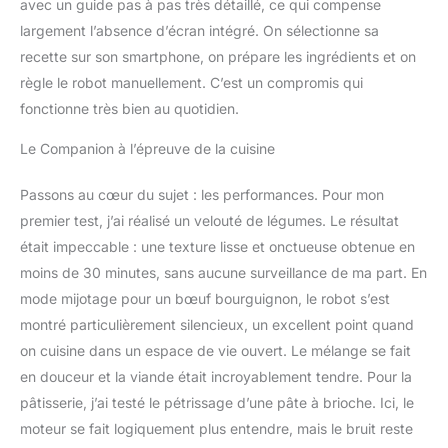
avec un guide pas à pas très détaillé, ce qui compense
compte à rebours de
10secondes à la fin pour
largement l’absence d’écran intégré. On sélectionne sa
les programmes utilisant
recette sur son smartphone, on prépare les ingrédients et on
des
règle le robot manuellement. C’est un compromis qui
vitesses/températures
fonctionne très bien au quotidien.
élevées, afin de limiter les
éclaboussures et de
Le Companion à l’épreuve de la cuisine
renforcer la sécurité
CONTENU: Companion,
Passons au cœur du sujet : les performances. Pour mon
couteau hachoir,
couteau
premier test, j’ai réalisé un velouté de légumes. Le résultat
pétrin/concasseur,
était impeccable : une texture lisse et onctueuse obtenue en
batteur, fouet, panier
moins de 30 minutes, sans aucune surveillance de ma part. En
vapeur interne, spatule,
mode mijotage pour un bœuf bourguignon, le robot s’est
boîte de rangement,
accès à l'application
montré particulièrement silencieux, un excellent point quand
Moulinex " Le robot
on cuisine dans un espace de vie ouvert. Le mélange se fait
cuiseur le plus silencieux:
en douceur et la viande était incroyablement tendre. Pour la
tests réalisés en 2023
pâtisserie, j’ai testé le pétrissage d’une pâte à brioche. Ici, le
par un laboratoire
indépendant en
moteur se fait logiquement plus entendre, mais le bruit reste
conformité avec les