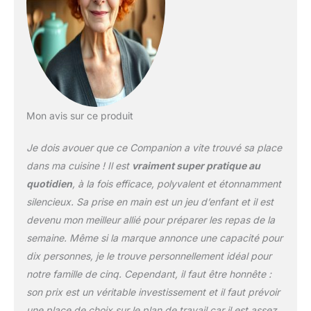
cuiseur le plus silencieux
(par rapport aux modèles
les plus vendus, d'après
des tests externes
réalisés selon une norme
internationale) ACCÈS À
L'APPLICATION
MOULINEX: découvrez
Mon avis sur ce produit
une infinité de recettes,
sauvegardez vos
Je dois avouer que ce Companion a vite trouvé sa place
recettes préférées et
créez vos listes de
dans ma cuisine ! Il est
vraiment super pratique au
courses directement
quotidien
, à la fois efficace, polyvalent et étonnamment
dans l'application – la
silencieux. Sa prise en main est un jeu d’enfant et il est
fonction «Dans mon
devenu mon meilleur allié pour préparer les repas de la
frigo» vous permet
également de trouver
semaine. Même si la marque annonce une capacité pour
l'inspiration et de réduire
dix personnes, je le trouve personnellement idéal pour
vos déchets
notre famille de cinq. Cependant, il faut être honnête :
RÉPARABILITÉ 15ANS AU
son prix est un véritable investissement et il faut prévoir
JUSTE PRIX:
engagement de
une place de choix sur le plan de travail car il est assez