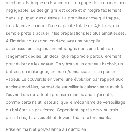
mention « Fabriqué en France » est un gage de confiance non
réalisés selon une norme
négligeable. Le design gris est sobre et s’intègre facilement
internationale) ACCÈS À
dans la plupart des cuisines. La première chose qui frappe,
L'APPLICATION
MOULINEX: découvrez
c’est la cuve en inox d’une capacité totale de 4,5 litres, qui
une infinité de recettes,
semble prête à accueillir les préparations les plus ambitieuses.
sauvegardez vos
À l’intérieur du carton, on découvre une panoplie
recettes préférées et
d’accessoires soigneusement rangés dans une boîte de
créez vos listes de
courses directement
rangement dédiée, un détail que j’apprécie particulièrement
dans l'application – la
pour éviter de les égarer. On y trouve un couteau hachoir, un
fonction «Dans mon
batteur, un mélangeur, un pétrin/concasseur et un panier
frigo» vous permet
vapeur. Le couvercle en verre, une évolution par rapport aux
également de trouver
l'inspiration et de réduire
anciens modèles, permet de surveiller la cuisson sans avoir à
vos déchets
l’ouvrir. Lors de la toute première manipulation, j’ai noté,
RÉPARABILITÉ 15ANS AU
comme certains utilisateurs, que le mécanisme de verrouillage
JUSTE PRIX:
du bol était un peu ferme. Cependant, après deux ou trois
engagement de
réparabilité 15ans au
utilisations, il s’assouplit et devient tout à fait maniable.
juste prix grâce à notre
Prise en main et polyvalence au quotidien
réseau de