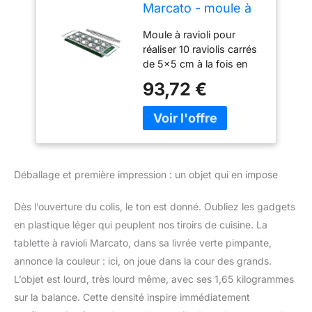
Marcato - moule à
ravioli vert 8343GN
Moule à ravioli pour
réaliser 10 raviolis carrés
de 5x5 cm à la fois en
peu de temps, rouleau à
93,72 €
pâtisserie inclus Réalisé
en alliage d'alluminium
anodisé et coloré avec
coloration oxy : la
couleur et partie du
matériel La base très
Déballage et première impression : un objet qui en impose
solide et la grille amovible
font de la préparation
Dès l’ouverture du colis, le ton est donné. Oubliez les gadgets
des raviolis très facile et
rapide Made in Italy:
en plastique léger qui peuplent nos tiroirs de cuisine. La
réalisé entièrement en
tablette à ravioli Marcato, dans sa livrée verte pimpante,
Italie par Marcato
annonce la couleur : ici, on joue dans la cour des grands.
L’objet est lourd, très lourd même, avec ses 1,65 kilogrammes
sur la balance. Cette densité inspire immédiatement