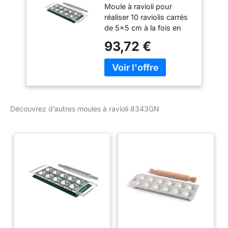
Moule à ravioli pour
réaliser 10 raviolis carrés
de 5x5 cm à la fois en
peu de temps, rouleau à
93,72 €
pâtisserie inclus Réalisé
en alliage d'alluminium
anodisé et coloré avec
coloration oxy : la
couleur et partie du
matériel La base très
Découvrez d’autres moules à ravioli 8343GN
solide et la grille amovible
font de la préparation
des raviolis très facile et
rapide Made in Italy:
réalisé entièrement en
Italie par Marcato