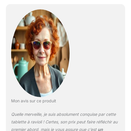
matériel La base très
solide et la grille amovible
font de la préparation
des raviolis très facile et
rapide Made in Italy:
réalisé entièrement en
Italie par Marcato
Mon avis sur ce produit
Quelle merveille, je suis absolument conquise par cette
tablette à ravioli ! Certes, son prix peut faire réfléchir au
premier abord, mais je vous assure que c’est
un