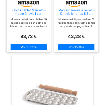
Ravioli Tablet Marcato -
Marcato moule à ravioli -
moule à ravioli vert
12 raviolis ronds 5,5cm
8343GN
8383
Moule à ravioli pour réaliser 10
Moule à ravioli pour réaliser 12
raviolis carrés de 5x5 cm à la
raviolis ronds de 5,5cm à la fois
fois en peu de temps, rouleau à
en peu de temps, rouleau à
pâtisserie inclus Réalisé en
pâtisserie inclus Réalisé en
alliage d'alluminium anodisé et
aluminium moulé sous préssion
93,72 €
42,28 €
coloré avec coloration oxy : la
et rouleau à pâtisserie réalisé
couleur et partie du matériel La
en bois massif Made in Italy:
base très solide et la grille
réalisé entièrement en Italie par
amovible font de la préparation
Marcato Produit de haute
des raviolis très facile et rapide
qualité
Made in Italy: réalisé
entièrement en Italie par
Marcato