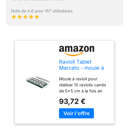
Note de 4.6 pour 167 utilisateurs
Ravioli Tablet
Marcato - moule à
ravioli vert 8343GN
Moule à ravioli pour
réaliser 10 raviolis carrés
de 5x5 cm à la fois en
peu de temps, rouleau à
93,72 €
pâtisserie inclus Réalisé
en alliage d'alluminium
anodisé et coloré avec
coloration oxy : la
couleur et partie du