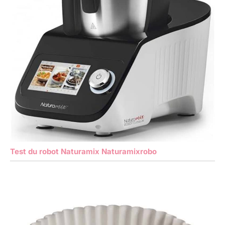
Test du robot Naturamix Naturamixrobo