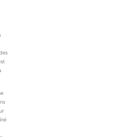
s
 des
est
a
ne
ons
ur
îné