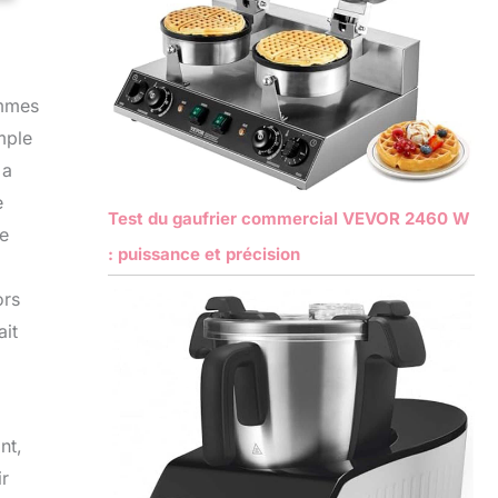
ammes
mple
 a
e
Test du gaufrier commercial VEVOR 2460 W
ue
: puissance et précision
ors
ait
nt,
ir