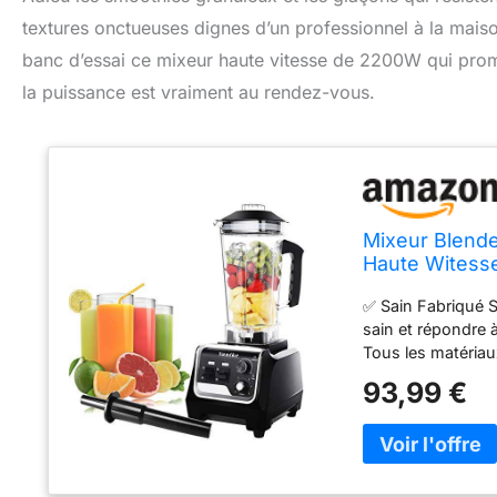
textures onctueuses dignes d’un professionnel à la mais
banc d’essai ce mixeur haute vitesse de 2200W qui prome
la puissance est vraiment au rendez-vous.
Mixeur Blende
Haute Witess
Concasseur de
✅ Sain Fabriqué S
Tritan 2 Litre
sain et répondre à
Tous les matériau
LFGB. ✅Blender d
93,99 €
lames en acier in
casser des glaçon
petite neige fond
conception de minu
d’aliments. Le ca