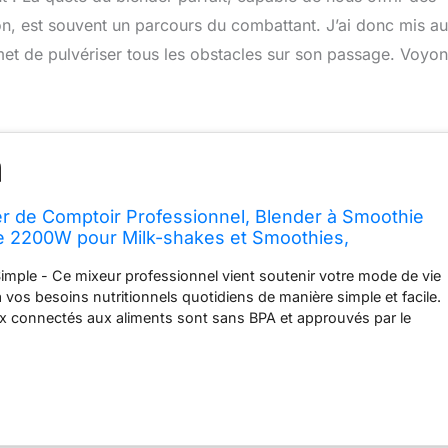
on, est souvent un parcours du combattant. J’ai donc mis au
t de pulvériser tous les obstacles sur son passage. Voyon
r de Comptoir Professionnel, Blender à Smoothie
e 2200W pour Milk-shakes et Smoothies,
 Glace, Dessert Glacé avec Minuterie, Pot de
imple - Ce mixeur professionnel vient soutenir votre mode de vie
s sans BPA
 vos besoins nutritionnels quotidiens de manière simple et facile.
x connectés aux aliments sont sans BPA et approuvés par le
e comptoir puissant – mixeur multifonction de 2200 W avec 6
oxydable durci, ce blender à grande vitesse peut facilement
s et des fruits congelés, il transforme le grand glaçon en une
ante en quelques secondes. ✅Contrôle de vitesse variable et
terie - Il est facile d'ajuster la vitesse pour obtenir une variété
dran peut être tourné et réglé à tout moment pendant le