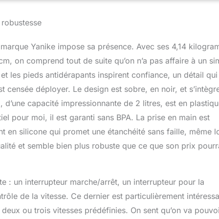
ous avez donc un contrôle total. Vous pouvez pré-régler le
en fonction des ingrédients, ce mixeur blender cessera de
 robustesse
matiquement. ✅Pot sans BPA et auto-nettoyant en Tritan de de
ur préparer de grandes quantités de boissons crémeuses et
 la marque Yanike impose sa présence. Avec ses 4,14 kilogr
ents pour bébés et de smoothies pour toute la famille voire un
 Avec une goutte de savon à vaisselle et d'eau tiède, ce mixeur
m, on comprend tout de suite qu’on n’a pas affaire à un si
t se nettoyer en 30 à 60 secondes. Si vous avez besoin d'un bol
et les pieds antidérapants inspirent confiance, un détail qui
mentaire, veuillez rechercher ASIN : B0BTRW52RR ✅Garantie
t censée déployer. Le design est sobre, en noir, et s’intègr
z-nous si vous n'êtes pas satisfait ou s'il y a un problème avec
s accessoires et nous vous enverrons un remplacement ou un
 d’une capacité impressionnante de 2 litres, est en plastiq
tiel pour moi, il est garanti sans BPA. La prise en main est
int en silicone qui promet une étanchéité sans faille, même l
alité et semble bien plus robuste que ce que son prix pourr
: un interrupteur marche/arrêt, un interrupteur pour la
rôle de la vitesse. Ce dernier est particulièrement intéressa
 deux ou trois vitesses prédéfinies. On sent qu’on va pouvo