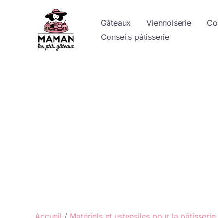
Aller
au
Gâteaux
Viennoiserie
Co
contenu
Conseils pâtisserie
Accueil
Matériels et ustensiles pour la pâtisserie