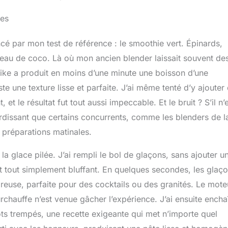
pes
ncé par mon test de référence : le smoothie vert. Épinards,
eau de coco. Là où mon ancien blender laissait souvent de
nike a produit en moins d’une minute une boisson d’une
te une texture lisse et parfaite. J’ai même tenté d’y ajouter
t le résultat fut tout aussi impeccable. Et le bruit ? S’il n’
rdissant que certains concurrents, comme les blenders de l
s préparations matinales.
la glace pilée. J’ai rempli le bol de glaçons, sans ajouter u
 est tout simplement bluffant. En quelques secondes, les glaç
reuse, parfaite pour des cocktails ou des granités. Le mote
chauffe n’est venue gâcher l’expérience. J’ai ensuite encha
ts trempés, une recette exigeante qui met n’importe quel