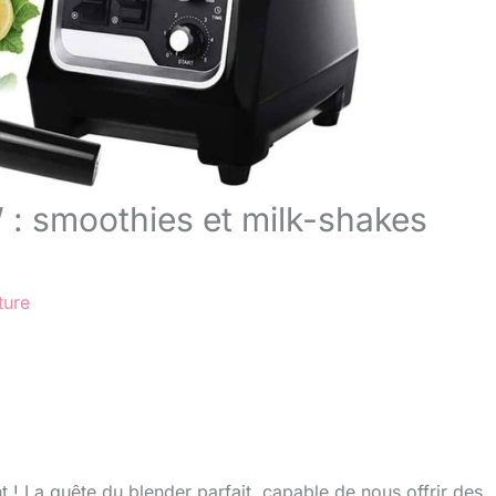
 : smoothies et milk-shakes
ture
t ! La quête du blender parfait, capable de nous offrir des