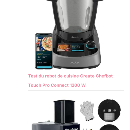
Test du robot de cuisine Create Chefbot
Touch Pro Connect 1200 W