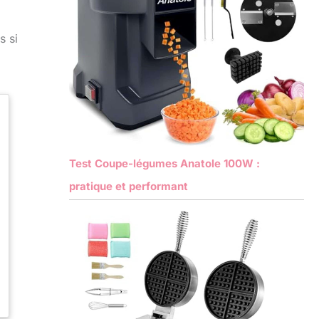
s si
Test Coupe-légumes Anatole 100W :
pratique et performant