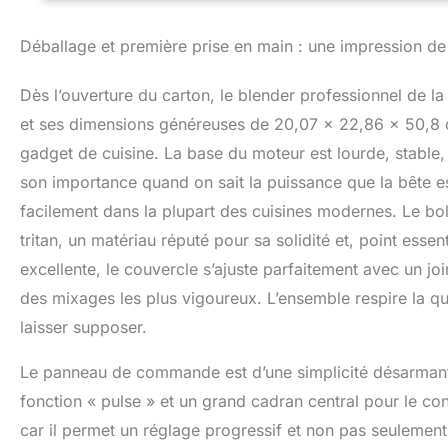
fonctionnement, v
temps de travail 
Déballage et première prise en main : une impression de
fonctionner auto
2L est parfait po
Dès l’ouverture du carton, le blender professionnel de
surgelées, d'alim
usage commercial.
et ses dimensions généreuses de 20,07 x 22,86 x 50,8 c
multifonction peu
gadget de cuisine. La base du moteur est lourde, stable, 
de mixage supplé
son importance quand on sait la puissance que la bête es
d'un an: contacte
le blender ou se
facilement dans la plupart des cuisines modernes. Le bol,
remboursement.
tritan, un matériau réputé pour sa solidité et, point essen
excellente, le couvercle s’ajuste parfaitement avec un jo
des mixages les plus vigoureux. L’ensemble respire la qu
laisser supposer.
Le panneau de commande est d’une simplicité désarmante 
fonction « pulse » et un grand cadran central pour le cont
car il permet un réglage progressif et non pas seulement