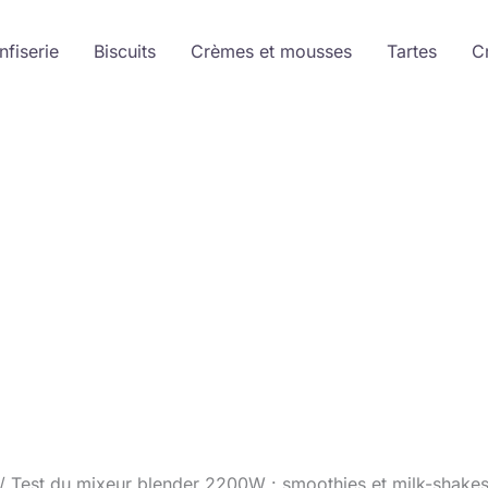
nfiserie
Biscuits
Crèmes et mousses
Tartes
C
Test du mixeur blender 2200W : smoothies et milk-shakes