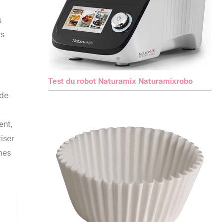
s
rs
Test du robot Naturamix Naturamixrobo
 de
,
ent,
iser
mes