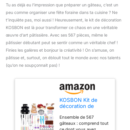
Tu as déjà eu l’impression que préparer un gâteau, c’est un
peu comme organiser une fête foraine dans ta cuisine ? Ne
t’inquiète pas, moi aussi ! Heureusement, le kit de décoration
KOSBON est là pour transformer ce chaos en une véritable
œuvre d’art pâtissière. Avec ses 567 pièces, même le
pâtissier débutant peut se sentir comme un véritable chef !
Finies les galères et bonjour la créativité ! On s’amuse, on
pâtisse et, surtout, on éblouit tout le monde avec nos talents
(qu’on ne soupçonnait pas) !
KOSBON Kit de
décoration de
gâteaux 567 pièces
Ensemble de 567
avec 3 moules à
gâteaux : comprend tout
charnière,
ce dont vous avez