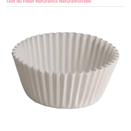
Test du robot Naturamix Naturamixrobo