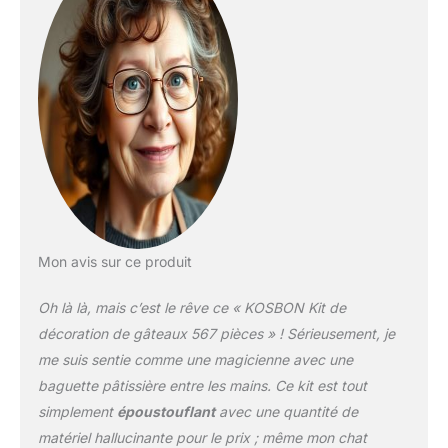
moules en papier, stylos
sculptés, pointes de
glaçage, sacs jetables,
drapeaux, embouts
russes, ensembles de
grattoirs, sacs en
silicone, coupelles
russes, coupelles ciong,
grattoir à crème, spatule
droite et coudée, pelle à
gâteau, couteau à
gâteau, lisseur à gâteau.
Mon avis sur ce produit
ther,Planche à gâteau
Papier sulfurisé.Flower
Oh là là, mais c’est le rêve ce « KOSBON Kit de
Nail&Lifter, pinceau, 50
moules à muffins, 50
décoration de gâteaux 567 pièces » ! Sérieusement, je
plaques, tableau
me suis sentie comme une magicienne avec une
Matériaux de qualité
baguette pâtissière entre les mains. Ce kit est tout
alimentaire de haute
simplement
époustouflant
avec une quantité de
qualité : tous les kits de
gâteau répondent aux
matériel hallucinante pour le prix ; même mon chat