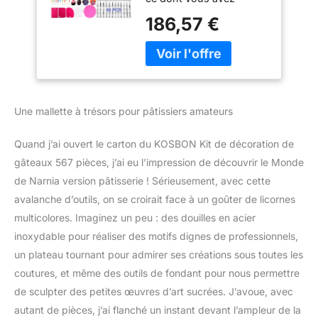
fournitures de
besoin pour commencer
décoration de
186,57 €
à faire des gâteaux
gâteaux, plateau
comme un pro Lot de 3
tournant, outils de
moules à gâteau
décoration,
étanches pour
fournitures de
décoration de gâteaux.
pâtisserie pour
Levler à gâteau, moule à
débutants et
Une mallette à trésors pour pâtissiers amateurs
chocolat, drapeau à
farine, batteurs à œufs,
Quand j’ai ouvert le carton du KOSBON Kit de décoration de
moules à muffins,
moules en papier, stylos
gâteaux 567 pièces, j’ai eu l’impression de découvrir le Monde
sculptés, pointes de
de Narnia version pâtisserie ! Sérieusement, avec cette
glaçage, sacs jetables,
avalanche d’outils, on se croirait face à un goûter de licornes
drapeaux, embouts
multicolores. Imaginez un peu : des douilles en acier
russes, ensembles de
inoxydable pour réaliser des motifs dignes de professionnels,
grattoirs, sacs en
silicone, coupelles
un plateau tournant pour admirer ses créations sous toutes les
russes, coupelles ciong,
coutures, et même des outils de fondant pour nous permettre
grattoir à crème, spatule
de sculpter des petites œuvres d’art sucrées. J’avoue, avec
droite et coudée, pelle à
autant de pièces, j’ai flanché un instant devant l’ampleur de la
gâteau, couteau à