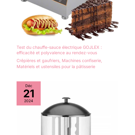
personnaliser et décorer
divers gâteaux avec tous
les kits de décoration de
gâteaux en classe de
décoration de gâteaux.
Comprend 200 moules à
cupcakes et muffins
pour faire des cupcakes.
Test du chauffe-sauce électrique GOJLEX :
Un gâteau fait à la main
efficacité et polyvalence au rendez-vous
peut exprimer votre
Crêpières et gaufriers
,
Machines confiserie
,
amour et votre sincérité
Matériels et ustensiles pour la pâtisserie
au maximum comme
cadeau, beau gâteau
pour les desserts
Déc
quotidiens, les fêtes
21
d'anniversaire, les fêtes
2024
de mariage, la décoration
de Noël. Cadeau idéal
pour boulanger et femme
: cadeau idéal pour un
anniversaire, un
anniversaire de mariage