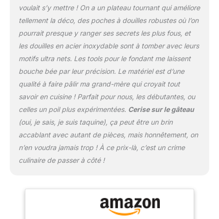
normes américaines de
voulait s’y mettre ! On a un plateau tournant qui améliore
qualité alimentaire,
tellement la déco, des poches à douilles robustes où l’on
fabriqués en acier
pourrait presque y ranger ses secrets les plus fous, et
inoxydable 304 de
qualité alimentaire,
les douilles en acier inoxydable sont à tomber avec leurs
silicone et plastique.
motifs ultra nets. Les tools pour le fondant me laissent
Robuste et réutilisable,
bouche bée par leur précision. Le matériel est d’une
sans danger pour la
qualité à faire pâlir ma grand-mère qui croyait tout
fabrication de gâteaux en
famille. C'est un bon kit
savoir en cuisine ! Parfait pour nous, les débutantes, ou
de décoration de gâteau
celles un poil plus expérimentées.
Cerise sur le gâteau
pour vous permettre de
(oui, je sais, je suis taquine), ça peut être un brin
faire des gâteaux au
accablant avec autant de pièces, mais honnêtement, on
fromage, des gâteaux en
n’en voudra jamais trop ! À ce prix-là, c’est un
crime
quatre, des gâteaux en
mousseline de soie, des
culinaire
de passer à côté !
gâteaux fondants.
Moules à gâteau à
charnière de 3 tailles : 3
tailles différentes (10,2 à
17,8 à 22,9 cm) pour faire