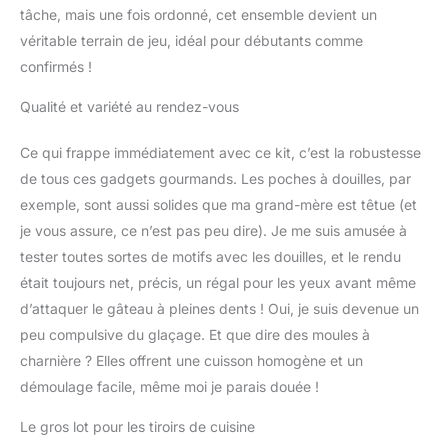
gâteau, lisseur à gâteau.
tâche, mais une fois ordonné, cet ensemble devient un
ther,Planche à gâteau
véritable terrain de jeu, idéal pour débutants comme
Papier sulfurisé.Flower
confirmés !
Nail&Lifter, pinceau, 50
moules à muffins, 50
Qualité et variété au rendez-vous
plaques, tableau
Matériaux de qualité
Ce qui frappe immédiatement avec ce kit, c’est la robustesse
alimentaire de haute
de tous ces gadgets gourmands. Les poches à douilles, par
qualité : tous les kits de
gâteau répondent aux
exemple, sont aussi solides que ma grand-mère est têtue (et
normes américaines de
je vous assure, ce n’est pas peu dire). Je me suis amusée à
qualité alimentaire,
tester toutes sortes de motifs avec les douilles, et le rendu
fabriqués en acier
était toujours net, précis, un régal pour les yeux avant même
inoxydable 304 de
qualité alimentaire,
d’attaquer le gâteau à pleines dents ! Oui, je suis devenue un
silicone et plastique.
peu compulsive du glaçage. Et que dire des moules à
Robuste et réutilisable,
charnière ? Elles offrent une cuisson homogène et un
sans danger pour la
démoulage facile, même moi je parais douée !
fabrication de gâteaux en
famille. C'est un bon kit
Le gros lot pour les tiroirs de cuisine
de décoration de gâteau