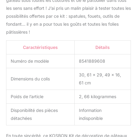
gâteau sous toutes les coutures et de le patouiller dans tous
pour les débutants de
les sens sans effort ! J’ai pris un malin plaisir à tester toutes les
tous âges et niveaux de
possibilités offertes par ce kit : spatules, fouets, outils de
fabrication de gâteaux.
fondant… il y en a pour tous les goûts et toutes les folies
Excellentes fournitures
de décoration de
pâtissières !
gâteaux pour les
amateurs de gâteaux :
Caractéristiques
Détails
nos fournitures de
décoration de gâteau
Numéro de modèle
8541889608
comprennent 48
embouts de glaçage
30, 61 x 29, 49 x 16,
avec numéro et
Dimensions du colis
graphique, 7 pointes
61 cm
russes et 9 stylos
sculptés. Vous pouvez
Poids de l’article
2, 66 kilogrammes
personnaliser et décorer
divers gâteaux avec tous
Disponibilité des pièces
Information
les kits de décoration de
détachées
indisponible
gâteaux en classe de
décoration de gâteaux.
Comprend 200 moules à
En toute sincérité, ce KOSBON Kit de décoration de gâteaux