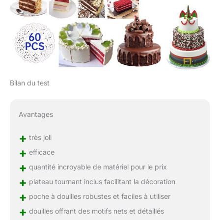
décoration de gâteau
avec support à gâteau
pour faire n'importe quel
gâteau comme débutant
et professionnel pour la
maison et la cuisine.
AVIS ! Vous recevrez 3
moules à gâteau et pas
Bilan du test
de stylo de décoration
bleu. Veuillez utiliser une
brosse douce pour laver
Avantages
les moules à gâteau.
Comprend 50 cupcakes
+
et 50 mini drapeaux
très joli
bonuts présents.
+
efficace
+
quantité incroyable de matériel pour le prix
+
plateau tournant inclus facilitant la décoration
+
poche à douilles robustes et faciles à utiliser
+
douilles offrant des motifs nets et détaillés