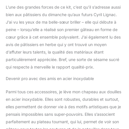
pour vous permettre de
L’une des grandes forces de ce kit, c’est qu’il s’adresse aussi
faire des gâteaux au
fromage, des gâteaux en
bien aux pâtissiers du dimanche qu’aux futurs Cyril Lignac.
quatre, des gâteaux en
J’ai vu les yeux de ma belle-sœur briller – elle qui débute à
mousseline de soie, des
peine – lorsqu’elle a réalisé son premier gâteau en forme de
gâteaux fondants.
cœur grâce à cet ensemble polyvalent. J’ai également lu des
Moules à gâteau à
charnière de 3 tailles : 3
avis de pâtissiers en herbe qui y ont trouvé un moyen
tailles différentes (10,2 à
d’affuter leurs talents, la qualité des matériaux étant
17,8 à 22,9 cm) pour faire
particulièrement appréciée. Bref, une sorte de sésame sucré
des embryons de
qui respecte à merveille le rapport qualité-prix.
gâteaux, des gâteaux au
fromage et des gâteaux
Devenir pro avec des amis en acier inoxydable
multicouches. Tous les
moules à charnière
Parmi tous ces accessoires, je lève mon chapeau aux douilles
passent au four jusqu'à
230 °C et sont fabriqués
en acier inoxydable. Elles sont robustes, durables et surtout,
en acier au carbone de
elles permettent de donner vie à des motifs artistiques que je
haute qualité,
pensais impossibles sans super-pouvoirs. Elles s’associent
antiadhésifs et faciles à
parfaitement au plateau tournant, qui lui, permet de voir son
démouler. Excellent
ensemble de pâtisserie