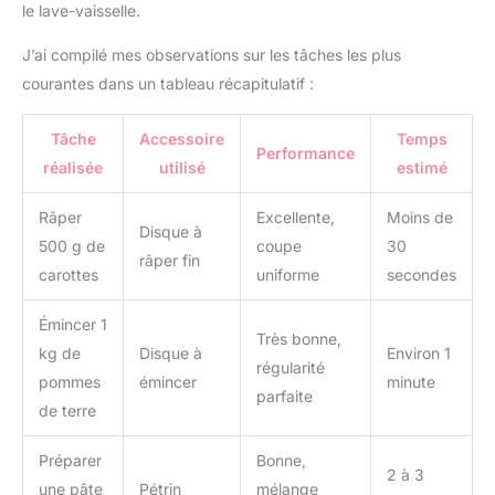
le lave-vaisselle.
J’ai compilé mes observations sur les tâches les plus
courantes dans un tableau récapitulatif :
Tâche
Accessoire
Temps
Performance
réalisée
utilisé
estimé
Râper
Excellente,
Moins de
Disque à
500 g de
coupe
30
râper fin
carottes
uniforme
secondes
Émincer 1
Très bonne,
kg de
Disque à
Environ 1
régularité
pommes
émincer
minute
parfaite
de terre
Préparer
Bonne,
2 à 3
une pâte
Pétrin
mélange