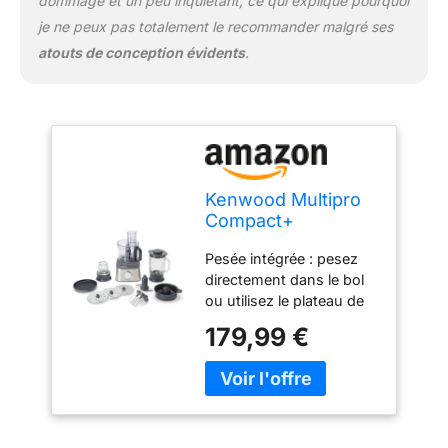
dommage et un peu inquiétant, ce qui explique pourquoi
je ne peux pas totalement le recommander malgré ses
atouts de conception évidents
.
Kenwood Multipro
Compact+
FDM313SS Robot
Pesée intégrée : pesez
de cuisine compact
directement dans le bol
avec balance
ou utilisez le plateau de
intégrée, lame en
pesée, ce qui est parfait
acier inoxydable, 3
179,99 €
lorsque la précision est
plateaux de travail
essentielle. Offre la
et 6 autres
possibilité de passer de
accessoires, boîtier
grammes à livres et de
en métal, 800 W,
mesurer par incréments
argent
d'un gramme (max 3 kg)