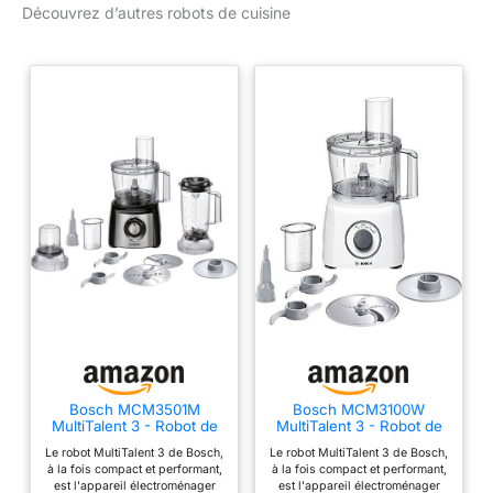
Découvrez d’autres robots de cuisine
Moulin à verre : la seule
série de robots
alimentaires compacts à
venir avec un moulin à
verre. Offre tous les
avantages d'un robot
culinaire plus grand dans
un petit format Fouet en
métal à double batteur,
outil à pâte et 3 disques
à trancher/râper pour le
robot culinaire – Offrant
une performance
supérieure pour battre
les blancs d'œufs, la
crème et faire de la pâte.
Kenwood est non
Bosch MCM3501M
Bosch MCM3100W
seulement plus rapide,
MultiTalent 3 - Robot de
MultiTalent 3 - Robot de
mais permet d'obtenir un
cuisine, Puissant moteur,
cuisine, puissant moteur
Le robot MultiTalent 3 de Bosch,
Le robot MultiTalent 3 de Bosch,
Blender
meilleur résultat final
à la fois compact et performant,
à la fois compact et performant,
est l'appareil électroménager
est l'appareil électroménager