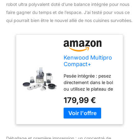
robot ultra polyvalent doté d’une balance intégrée pour nous
faire gagner du temps et de l’espace. J’ai testé pour vous ce
qui pourrait bien être le nouvel allié de nos cuisines survoltées.
Kenwood Multipro
Compact+
FDM313SS Robot
Pesée intégrée : pesez
de cuisine compact
directement dans le bol
avec balance
ou utilisez le plateau de
intégrée, lame en
pesée, ce qui est parfait
acier inoxydable, 3
179,99 €
lorsque la précision est
plateaux de travail
essentielle. Offre la
et 6 autres
possibilité de passer de
accessoires, boîtier
grammes à livres et de
en métal, 800 W,
mesurer par incréments
argent
d'un gramme (max 3 kg)
Déballage et première impression : un concentré de