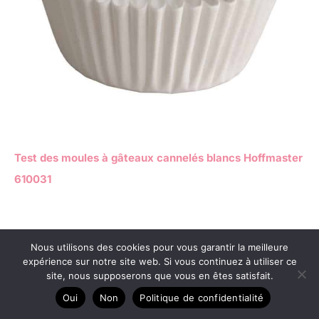
Test des moules à gâteaux cannelés blancs Hoffmaster
610031
Copyright © 2026 Maman les ptits gâteaux
Nous utilisons des cookies pour vous garantir la meilleure
expérience sur notre site web. Si vous continuez à utiliser ce
A propos
site, nous supposerons que vous en êtes satisfait.
Contact
Oui
Non
Politique de confidentialité
Plan du site