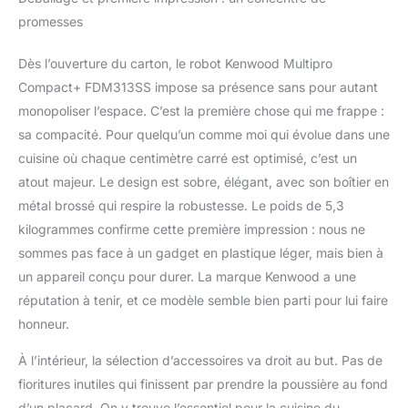
Moulin à verre : la seule
promesses
série de robots
alimentaires compacts à
venir avec un moulin à
Dès l’ouverture du carton, le robot Kenwood Multipro
verre. Offre tous les
Compact+ FDM313SS impose sa présence sans pour autant
avantages d'un robot
monopoliser l’espace. C’est la première chose qui me frappe :
culinaire plus grand dans
sa compacité. Pour quelqu’un comme moi qui évolue dans une
un petit format Fouet en
cuisine où chaque centimètre carré est optimisé, c’est un
métal à double batteur,
outil à pâte et 3 disques
atout majeur. Le design est sobre, élégant, avec son boîtier en
à trancher/râper pour le
métal brossé qui respire la robustesse. Le poids de 5,3
robot culinaire – Offrant
kilogrammes confirme cette première impression : nous ne
une performance
sommes pas face à un gadget en plastique léger, mais bien à
supérieure pour battre
les blancs d'œufs, la
un appareil conçu pour durer. La marque Kenwood a une
crème et faire de la pâte.
réputation à tenir, et ce modèle semble bien parti pour lui faire
Kenwood est non
honneur.
seulement plus rapide,
mais permet d'obtenir un
À l’intérieur, la sélection d’accessoires va droit au but. Pas de
meilleur résultat final
fioritures inutiles qui finissent par prendre la poussière au fond
d’un placard. On y trouve l’essentiel pour la cuisine du