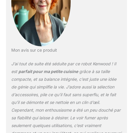
un petit format Fouet en
métal à double batteur,
outil à pâte et 3 disques
à trancher/râper pour le
robot culinaire – Offrant
une performance
supérieure pour battre
les blancs d'œufs, la
Mon avis sur ce produit
crème et faire de la pâte.
Kenwood est non
J’ai tout de suite été séduite par ce robot Kenwood ! Il
seulement plus rapide,
mais permet d'obtenir un
est
parfait pour ma petite cuisine
grâce à sa taille
meilleur résultat final
compacte, et sa balance intégrée, c’est juste une idée
de génie qui simplifie la vie. J’adore aussi la sélection
d’accessoires, pile ce qu’il faut sans superflu, et le fait
qu’il se démonte et se nettoie en un clin d’œil.
Cependant, mon enthousiasme a été un peu douché par
sa fiabilité qui laisse à désirer. Le voir fumer après
seulement quelques utilisations, c’est vraiment