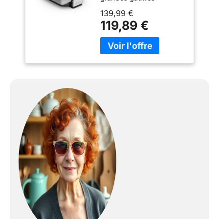
épaisses et parfaitement
139,99 €
formées sur les 2 faces
119,89 €
CUISSON HOMOGENE :
le système de
verrouillage rotatif
façonne parfaitement les
gaufres, laissant de la
place pour plus de
garnitures pour un régal
gourmand FACILE À
UTILISER : les plaques à
gaufres sont dotées d'un
revêtement antiadhésif
pour un démoulage facile
et un service sans souci
HAUTE PRÉCISION :
thermostat réglable (7
niveaux de cuisson) avec
préchauffage et témoins
de cuisson pour des
résultats parfaits