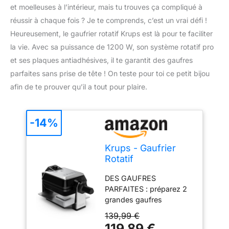
et moelleuses à l’intérieur, mais tu trouves ça compliqué à
réussir à chaque fois ? Je te comprends, c’est un vrai défi !
Heureusement, le gaufrier rotatif Krups est là pour te faciliter
la vie. Avec sa puissance de 1200 W, son système rotatif pro
et ses plaques antiadhésives, il te garantit des gaufres
parfaites sans prise de tête ! On teste pour toi ce petit bijou
afin de te prouver qu’il a tout pour plaire.
-14%
Krups - Gaufrier
Rotatif
Professionnel -
DES GAUFRES
Gaufres Épaisses -
PARFAITES : préparez 2
Noir
grandes gaufres
épaisses et parfaitement
139,99 €
formées sur les 2 faces
119,89 €