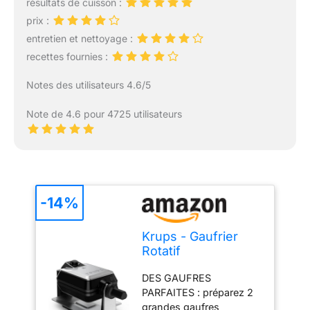
résultats de cuisson :
prix :
entretien et nettoyage :
recettes fournies :
Notes des utilisateurs 4.6/5
Note de 4.6 pour 4725 utilisateurs
-14%
Krups - Gaufrier
Rotatif
Professionnel -
DES GAUFRES
Gaufres Épaisses -
PARFAITES : préparez 2
Noir
grandes gaufres