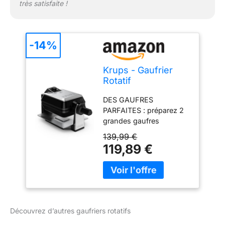
en position verticale
très satisfaite !
-14%
Krups - Gaufrier
Rotatif
Professionnel -
DES GAUFRES
Gaufres Épaisses -
PARFAITES : préparez 2
Noir
grandes gaufres
épaisses et parfaitement
139,99 €
formées sur les 2 faces
119,89 €
CUISSON HOMOGENE :
le système de
verrouillage rotatif
façonne parfaitement les
gaufres, laissant de la
place pour plus de
Découvrez d’autres gaufriers rotatifs
garnitures pour un régal