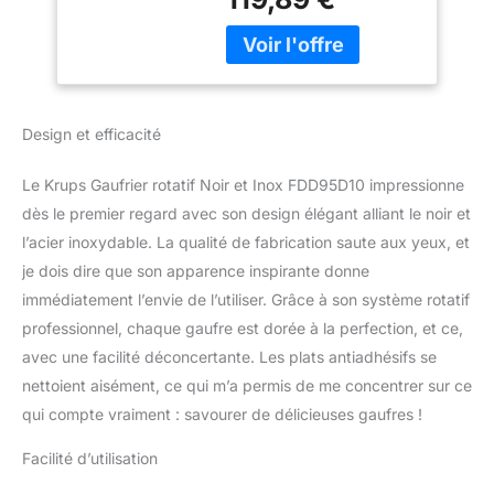
CUISSON HOMOGENE :
le système de
verrouillage rotatif
façonne parfaitement les
gaufres, laissant de la
place pour plus de
Design et efficacité
garnitures pour un régal
gourmand FACILE À
Le Krups Gaufrier rotatif Noir et Inox FDD95D10 impressionne
UTILISER : les plaques à
dès le premier regard avec son design élégant alliant le noir et
gaufres sont dotées d'un
revêtement antiadhésif
l’acier inoxydable. La qualité de fabrication saute aux yeux, et
pour un démoulage facile
je dois dire que son apparence inspirante donne
et un service sans souci
immédiatement l’envie de l’utiliser. Grâce à son système rotatif
HAUTE PRÉCISION :
professionnel, chaque gaufre est dorée à la perfection, et ce,
thermostat réglable (7
niveaux de cuisson) avec
avec une facilité déconcertante. Les plats antiadhésifs se
préchauffage et témoins
nettoient aisément, ce qui m’a permis de me concentrer sur ce
de cuisson pour des
qui compte vraiment : savourer de délicieuses gaufres !
résultats parfaits
REPARABILITE 15 ANS
Facilité d’utilisation
AU JUSTE PRIX :
engagement de