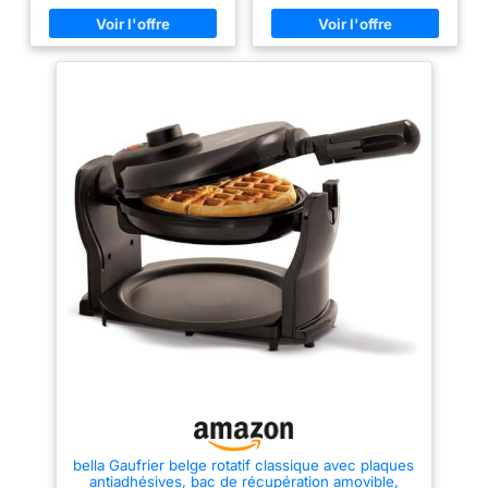
Thermostat réglable pour un
gaufres, laissant de la place
réduction des déchets
ajustement parfait de la
pour plus de garnitures pour un
FACILE À NETTOYER : le
température et des résultats
régal gourmand FACILE À
savoureux RÉSULTATS
UTILISER : les plaques à
plateau récupérateur du
PARFAITS : Un indicateur
gaufres sont dotées d'un
surplus de pâte aimanté
lumineux pratique vous permet
revêtement antiadhésif pour un
de savoir lorsque les plaques
démoulage facile et un service
et les plaques à gaufres
sont suffisamment chaudes
sans souci HAUTE PRÉCISION :
(16 x 10 x 3 cm)
pour commencer la cuisson
thermostat réglable (7 niveaux
amovibles sont
FACILE À NETTOYER : Plaques
de cuisson) avec préchauffage
résistantes au lave-vaisselle
et témoins de cuisson pour des
compatibles lave-
pour un nettoyage sans effort
résultats parfaits REPARABILITE
vaisselles FACILE A
REPARABILITE 15 ANS AU
15 ANS AU JUSTE PRIX :
JUSTE PRIX : engagement de
engagement de réparabilité 15
RANGER : système de
réparabilité 15 ans au juste prix
ans au juste prix grâce à notre
verrouillage du produit
grâce à notre réseau de 6200
réseau de 6200 réparateurs
en position verticale
réparateurs dans le monde,
dans le monde, pour contribuer
pour contribuer à la protection
à la protection de
de l’environnement et à la
l’environnement et à la réduction
réduction des déchets FACILE À
des déchets FACILE À
RANGER : Une poignée
NETTOYER : le plateau
rabattable et un design compact
récupérateur du surplus de pâte
pour un rangement facile
aimanté et les plaques à
gaufres (16 x 10 x 3 cm)
amovibles sont compatibles
lave-vaisselles FACILE A
RANGER : système de
verrouillage du produit en
bella Gaufrier belge rotatif classique avec plaques
position verticale
antiadhésives, bac de récupération amovible,