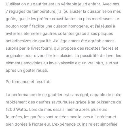
L’utilisation du gaufrier est un véritable jeu d’enfant. Avec ses
réparabilité 15 ans au
7 réglages de température, j’ai pu ajuster la cuisson selon mes
juste prix grâce à notre
réseau de 6200
goûts, que je les préfère croustillantes ou plus moelleuses. Le
réparateurs dans le
bouton rotatif facilite une cuisson homogène, et j’ai réussi à
monde, pour contribuer
éviter les éternelles gaufres collantes grâce à ses plaques
à la protection de
antiadhésives de qualité. J’ai également été agréablement
l’environnement et à la
réduction des déchets
surpris par le livret fourni, qui propose des recettes faciles et
FACILE À NETTOYER : le
originales pour diversifier les plaisirs. La possibilité de laver les
plateau récupérateur du
éléments amovibles au lave-vaisselle est un vrai plus, surtout
surplus de pâte aimanté
après un goûter réussi.
et les plaques à gaufres
(16 x 10 x 3 cm)
Performance et résultats
amovibles sont
compatibles lave-
La performance de ce gaufrier est sans égal, capable de cuire
vaisselles FACILE A
RANGER : système de
rapidement des gaufres savoureuses grâce à sa puissance de
verrouillage du produit
1200 Watts. Lors de mes essais, même après plusieurs
en position verticale
fournées, les gaufres sont restées moelleuses à l’intérieur et
bien dorées à l’extérieur. L’expérience culinaire est simplifiée