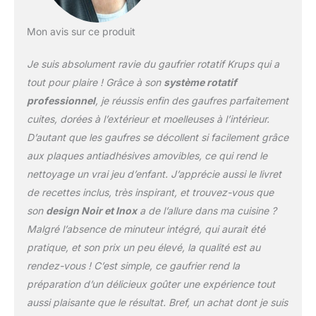
REPARABILITE 15 ANS
AU JUSTE PRIX :
Mon avis sur ce produit
engagement de
réparabilité 15 ans au
Je suis absolument ravie du gaufrier rotatif Krups qui a
juste prix grâce à notre
réseau de 6200
tout pour plaire ! Grâce à son
système rotatif
réparateurs dans le
professionnel
, je réussis enfin des gaufres parfaitement
monde, pour contribuer
cuites, dorées à l’extérieur et moelleuses à l’intérieur.
à la protection de
D’autant que les gaufres se décollent si facilement grâce
l’environnement et à la
réduction des déchets
aux plaques antiadhésives amovibles, ce qui rend le
FACILE À NETTOYER : le
nettoyage un vrai jeu d’enfant. J’apprécie aussi le livret
plateau récupérateur du
de recettes inclus, très inspirant, et trouvez-vous que
surplus de pâte aimanté
son
design Noir et Inox
a de l’allure dans ma cuisine ?
et les plaques à gaufres
(16 x 10 x 3 cm)
Malgré l’absence de minuteur intégré, qui aurait été
amovibles sont
pratique, et son prix un peu élevé, la qualité est au
compatibles lave-
rendez-vous ! C’est simple, ce gaufrier rend la
vaisselles FACILE A
préparation d’un délicieux goûter une expérience tout
RANGER : système de
aussi plaisante que le résultat. Bref, un achat dont je suis
verrouillage du produit