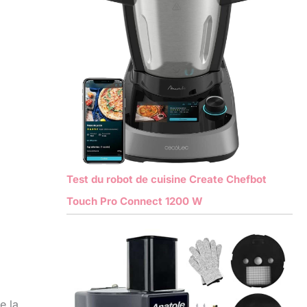
Test du robot de cuisine Create Chefbot
Touch Pro Connect 1200 W
e la