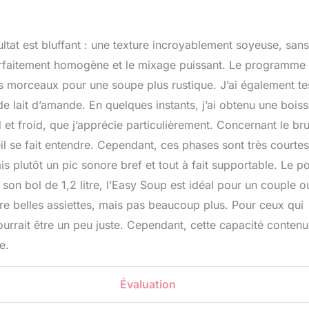
ltat est bluffant : une texture incroyablement soyeuse, sans
parfaitement homogène et le mixage puissant. Le programme
tits morceaux pour une soupe plus rustique. J’ai également te
de lait d’amande. En quelques instants, j’ai obtenu une bois
et froid, que j’apprécie particulièrement. Concernant le bruit
il se fait entendre. Cependant, ces phases sont très courtes
 plutôt un pic sonore bref et tout à fait supportable. Le po
c son bol de 1,2 litre, l’Easy Soup est idéal pour un couple o
tre belles assiettes, mais pas beaucoup plus. Pour ceux qui
urrait être un peu juste. Cependant, cette capacité conten
e.
Évaluation