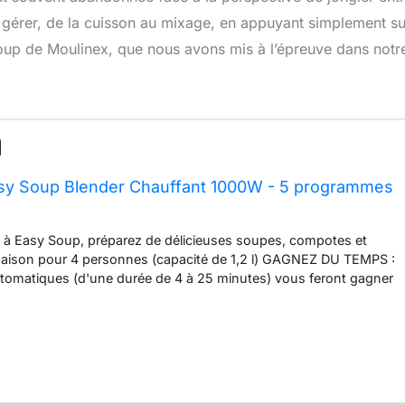
ut gérer, de la cuisson au mixage, en appuyant simplement s
oup de Moulinex, que nous avons mis à l’épreuve dans notr
asy Soup Blender Chauffant 1000W - 5 programmes
 à Easy Soup, préparez de délicieuses soupes, compotes et
maison pour 4 personnes (capacité de 1,2 l) GAGNEZ DU TEMPS :
omatiques (d'une durée de 4 à 25 minutes) vous feront gagner
ine en vous permettant de préparer des soupes onctueuses, des
ceaux, des compotes et des smoothies INTERFACE INTUITIVE :
tre machine à soupe est prête à l'emploi CONFORTABLE : Grâce à
ouble paroi, cette machine à soupe garde votre soupe au chaud
es une fois qu'elle est prête REPARABILITE 15 ANS AU JUSTE
 de réparabilité 15 ans au juste prix grâce à notre réseau de