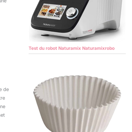
une
Test du robot Naturamix Naturamixrobo
pe de
tre
ine
met