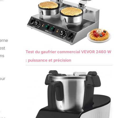
derne
est
Test du gaufrier commercial VEVOR 2460 W
ans
: puissance et précision
our
n