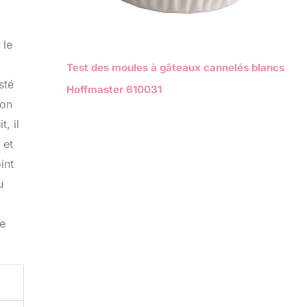
 le
Test des moules à gâteaux cannelés blancs
sté
Hoffmaster 610031
son
, il
 et
int
u
ue