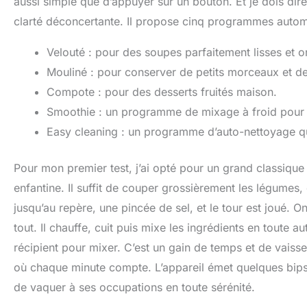
aussi simple que d’appuyer sur un bouton. Et je dois di
clarté déconcertante. Il propose cinq programmes automat
Velouté : pour des soupes parfaitement lisses et 
Mouliné : pour conserver de petits morceaux et de 
Compote : pour des desserts fruités maison.
Smoothie : un programme de mixage à froid pour 
Easy cleaning : un programme d’auto-nettoyage qu
Pour mon premier test, j’ai opté pour un grand classique 
enfantine. Il suffit de couper grossièrement les légumes, 
jusqu’au repère, une pincée de sel, et le tour est joué. 
tout. Il chauffe, cuit puis mixe les ingrédients en toute 
récipient pour mixer. C’est un gain de temps et de vaiss
où chaque minute compte. L’appareil émet quelques bips 
de vaquer à ses occupations en toute sérénité.