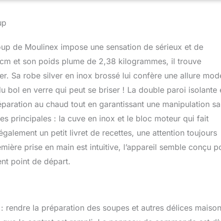
dans le monde, pour contribuer à la protection de
et à la réduction des déchets MIXAGE PARFAIT : Les 4 lames
up
s et préparations à la perfection COMPACT : Grâce à son cordon
le, cette élégante machine à soupe s'intègre parfaitement dans
nes LIVRE DE RECETTES : 30 recettes pour commencer à préparer
Soup de Moulinex impose une sensation de sérieux et de
r et d'été, de délicieuses compotes, des smoothies et des
cm et son poids plume de 2,38 kilogrammes, il trouve
er. Sa robe silver en inox brossé lui confère une allure mo
du bol en verre qui peut se briser ! La double paroi isolante 
réparation au chaud tout en garantissant une manipulation s
 principales : la cuve en inox et le bloc moteur qui fait
galement un petit livret de recettes, une attention toujours
emière prise en main est intuitive, l’appareil semble conçu p
lent point de départ.
 rendre la préparation des soupes et autres délices maiso