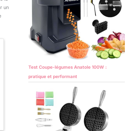
ur un
e
Test Coupe-légumes Anatole 100W :
pratique et performant