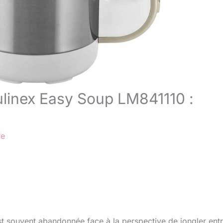
ulinex Easy Soup LM841110 :
re
t souvent abandonnée face à la perspective de jongler entr