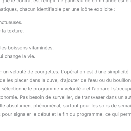
re que le contrat est rempli. Le panneau de commande est d’
iques, chacun identifiable par une icône explicite :
onctueuses.
la texture.
les boissons vitaminées.
i change la vie.
: un velouté de courgettes. L’opération est d’une simplicité
de les placer dans la cuve, d’ajouter de l’eau ou du bouillon
On sélectionne le programme « velouté » et l’appareil s’occu
autonomie. Pas besoin de surveiller, de transvaser dans un au
elle absolument phénoménal, surtout pour les soirs de sema
pour signaler le début et la fin du programme, ce qui per