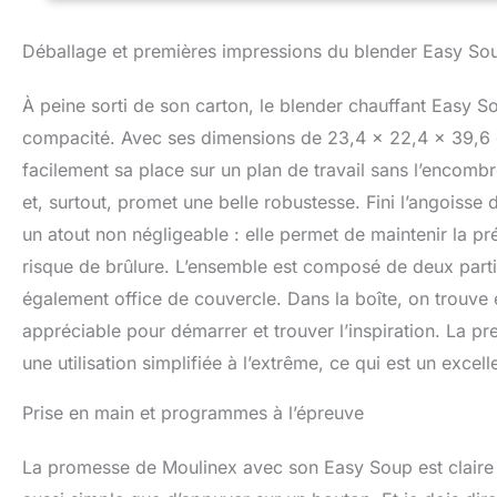
6200 réparateurs 
l’environnement 
Déballage et premières impressions du blender Easy So
mixent vos soupe
électrique amovib
toutes les cuisi
À peine sorti de son carton, le blender chauffant Easy 
des soupes d'hive
compacité. Avec ses dimensions de 23,4 x 22,4 x 39,6 
desserts
facilement sa place sur un plan de travail sans l’encombr
et, surtout, promet une belle robustesse. Fini l’angoisse 
un atout non négligeable : elle permet de maintenir la p
risque de brûlure. L’ensemble est composé de deux parties
également office de couvercle. Dans la boîte, on trouve é
appréciable pour démarrer et trouver l’inspiration. La pr
une utilisation simplifiée à l’extrême, ce qui est un excel
Prise en main et programmes à l’épreuve
La promesse de Moulinex avec son Easy Soup est claire :