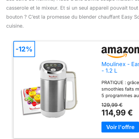
casserole et le mixeur. Et si un seul appareil pouvait to
bouton ? C’est la promesse du blender chauffant Easy S
cuisine.
-12%
Moulinex - E
- 1.2 L
PRATIQUE : grâce
smoothies faits 
5 programmes aut
du temps en cuis
129,99 €
soupes avec mor
114,99 €
En deux clics, vo
son isolation à d
pendant 40 minut
PRIX : engagement