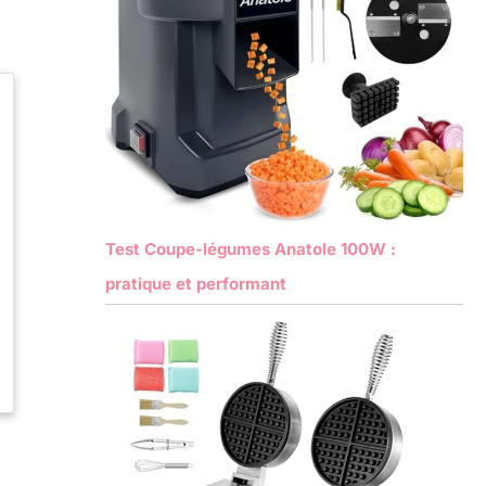
Test Coupe-légumes Anatole 100W :
pratique et performant