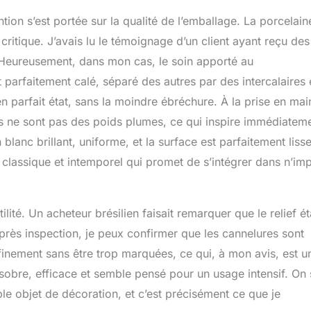
Il est conçu pour supporter des températures élevées jusqu'à 270
on s’est portée sur la qualité de l’emballage. La porcelain
igérateur et au micro-ondes et au four. Par rapport au plastique
ydable, la céramique est exempte de métaux lourds et n'absorbe
 critique. J’avais lu le témoignage d’un client ayant reçu des
 les saveurs alimentaires. Simple et classique : ramequins à
 Heureusement, dans mon cas, le soin apporté au
tés avec une technologie de vitrage stricte, un aspect tendance et
parfaitement calé, séparé des autres par des intercalaires 
font que les ramequins à crème brûlée ne se démoderont jamais.
e brillante s'adapte parfaitement à toutes les couleurs de
en parfait état, sans la moindre ébréchure. À la prise en main
able. Excellent cadeau – Les ramequins passent au four et
ns ne sont pas des poids plumes, ce qui inspire immédiatem
valents seraient une excellente option de cadeau pour une
aillère, une fête, un mariage, Noël. Avec sa forme et ses
blanc brillant, uniforme, et la surface est parfaitement liss
es, il est idéal pour faire plaisir à vos amis et votre famille.
gn classique et intemporel qui promet de s’intégrer dans n’im
lité. Un acheteur brésilien faisait remarquer que le relief ét
Après inspection, je peux confirmer que les cannelures sont
ffinement sans être trop marquées, ce qui, à mon avis, est u
sobre, efficace et semble pensé pour un usage intensif. On 
ple objet de décoration, et c’est précisément ce que je