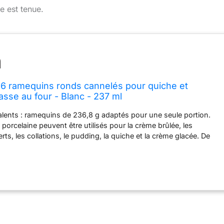
e est tenue.
e 6 ramequins ronds cannelés pour quiche et
Passe au four - Blanc - 237 ml
lents : ramequins de 236,8 g adaptés pour une seule portion.
porcelaine peuvent être utilisés pour la crème brûlée, les
erts, les collations, le pudding, la quiche et la crème glacée. De
ins ronds peuvent servir des condiments et des sauces ou
es et des ingrédients de recette pendant que vous cuisinez. Taille
 13 cm de diamètre, 2,8 cm de hauteur avec 226,8 g (le
'au sommet est de 226,8 g). Le design plus large et peu
et de créer beaucoup de surface pour les brûlés, de sorte que
re autant de sucre que vous le souhaitez. Les ramequins
nt parfaits pour la crème brûlée. Qualité céramique fiable : les
nt cuits à haute température en utilisant de l'argile naturelle, de