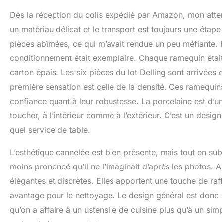
l'eau et du gaz. 
Dès la réception du colis expédié par Amazon, mon attenti
°C. Passe au réfr
ou à l'acier inox
un matériau délicat et le transport est toujours une étape
pas les odeurs ou
pièces abîmées, ce qui m’avait rendue un peu méfiante.
crème brûlée trai
conditionnement était exemplaire. Chaque ramequin était 
un design épuré 
La couleur blanch
carton épais. Les six pièces du lot Delling sont arrivées 
vaisselle et de t
première sensation est celle de la densité. Ces ramequi
étonnamment poly
pendaison de crém
confiance quant à leur robustesse. La porcelaine est d’un 
couleurs confortabl
toucher, à l’intérieur comme à l’extérieur. C’est un desi
quel service de table.
L’esthétique cannelée est bien présente, mais tout en subti
moins prononcé qu’il ne l’imaginait d’après les photos. 
élégantes et discrètes. Elles apportent une touche de ra
avantage pour le nettoyage. Le design général est donc 
qu’on a affaire à un ustensile de cuisine plus qu’à un sim