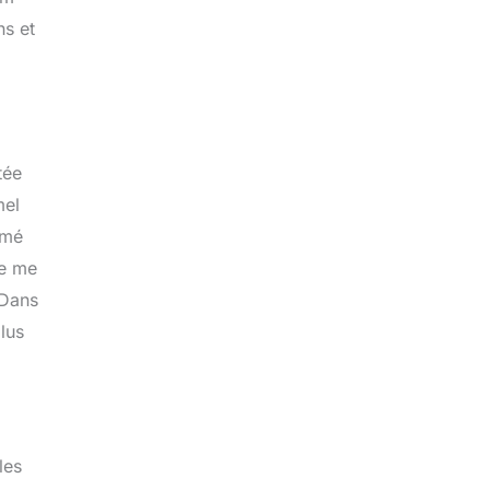
ns et
tée
mel
rmé
ne me
 Dans
lus
les