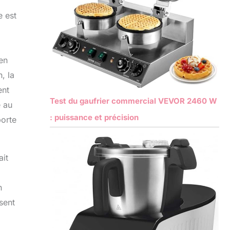
e est
en
, la
ent
Test du gaufrier commercial VEVOR 2460 W
e au
: puissance et précision
porte
ait
n
sent