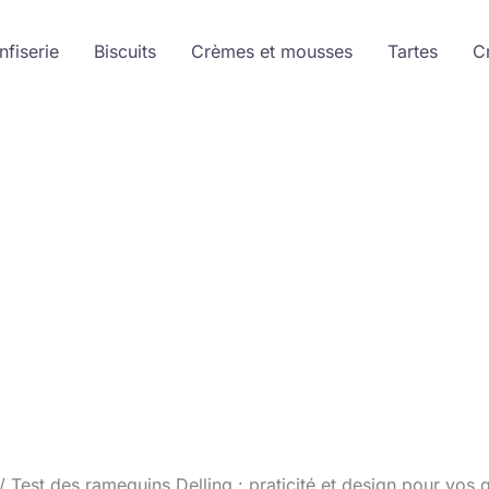
nfiserie
Biscuits
Crèmes et mousses
Tartes
C
Test des ramequins Delling : praticité et design pour vos 