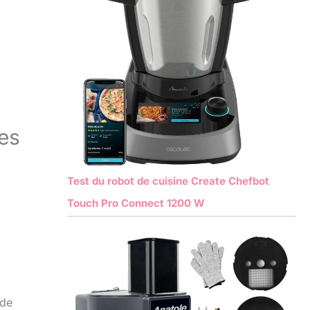
hes
Test du robot de cuisine Create Chefbot
Touch Pro Connect 1200 W
 de