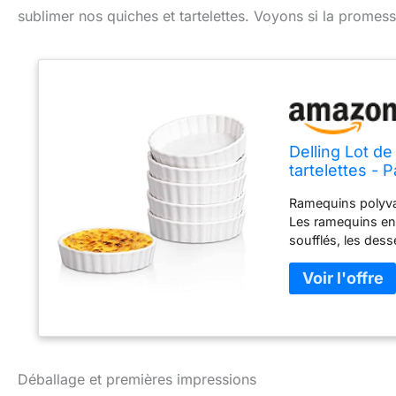
sublimer nos quiches et tartelettes. Voyons si la promess
Delling Lot d
tartelettes - 
Ramequins polyva
Les ramequins en 
soufflés, les dess
plus, les ramequ
contenir des épic
parfaite : mesure
remplissage jusqu
profond vous perm
vous pouvez mett
passent au four so
Déballage et premières impressions
plats à soufflé so