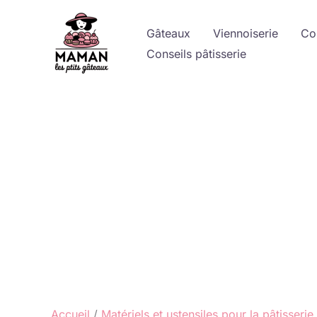
Aller
au
Gâteaux
Viennoiserie
Co
contenu
Conseils pâtisserie
Accueil
Matériels et ustensiles pour la pâtisserie