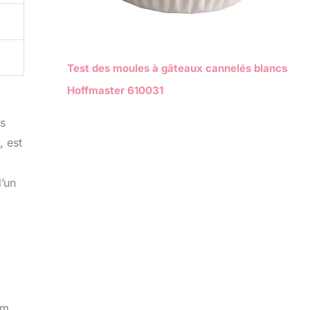
Test des moules à gâteaux cannelés blancs
Hoffmaster 610031
ns
, est
d’un
cm