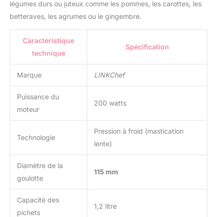
légumes durs ou juteux comme les pommes, les carottes, les
une utilisation rassurante
betteraves, les agrumes ou le gingembre.
pour toute la famille.
Matériaux alimentaires
sans BPA : Toutes les
Caractéristique
Spécification
pièces en contact avec
technique
les aliments sont
fabriquées à partir de
Marque
LINKChef
matériaux de qualité
alimentaire, sans BPA.
Puissance du
Vous profitez ainsi de jus
200 watts
frais dans le respect des
moteur
normes de sécurité
alimentaire. Un kit
Pression à froid (mastication
Technologie
complet et prêt à l'emploi
lente)
: l'extracteur de jus
LINKChef est fourni avec
Diamètre de la
un bol à jus, un bac à
115 mm
goulotte
pulpe et une brosse de
nettoyage assortie. Tous
les accessoires
Capacité des
1,2 litre
nécessaires sont inclus,
pichets