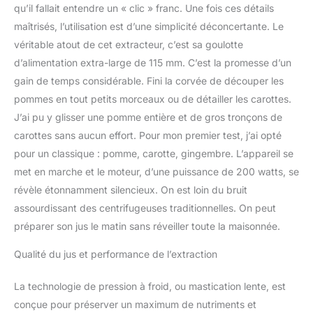
automatiquement pour
qu’il fallait entendre un « clic » franc. Une fois ces détails
une préparation plus
maîtrisés, l’utilisation est d’une simplicité déconcertante. Le
pratique au quotidien.
véritable atout de cet extracteur, c’est sa goulotte
Nettoyage simple et
d’alimentation extra-large de 115 mm. C’est la promesse d’un
rapide : Le nettoyage
devient plus facile grâce
gain de temps considérable. Fini la corvée de découper les
à une conception
pommes en tout petits morceaux ou de détailler les carottes.
intégrée comportant peu
J’ai pu y glisser une pomme entière et de gros tronçons de
de pièces et limitant les
carottes sans aucun effort. Pour mon premier test, j’ai opté
zones difficiles d'accès.
Le montage et le
pour un classique : pomme, carotte, gingembre. L’appareil se
démontage sont rapides,
met en marche et le moteur, d’une puissance de 200 watts, se
et la plupart des
révèle étonnamment silencieux. On est loin du bruit
éléments se rincent
assourdissant des centrifugeuses traditionnelles. On peut
simplement sous l'eau.
Un appareil polyvalent
préparer son jus le matin sans réveiller toute la maisonnée.
pour votre cuisine : Bien
plus qu'un simple
Qualité du jus et performance de l’extraction
extracteur de jus, le
LINKChef permet
La technologie de pression à froid, ou mastication lente, est
également de préparer
conçue pour préserver un maximum de nutriments et
des boissons végétales,