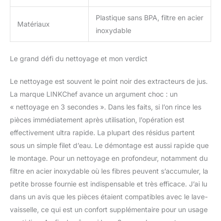
vous permettant de
commencer à faire des
Plastique sans BPA, filtre en acier
jus immédiatement.
Matériaux
inoxydable
Garantie de 5 ans et
service client dédié : Le
LINKChef est couvert par
Le grand défi du nettoyage et mon verdict
une garantie de 5 ans.
Notre service client reste
Le nettoyage est souvent le point noir des extracteurs de jus.
à votre disposition pour
La marque LINKChef avance un argument choc : un
toute question, et un
livret de recettes est
« nettoyage en 3 secondes ». Dans les faits, si l’on rince les
inclus pour vous inspirer
pièces immédiatement après utilisation, l’opération est
au quotidien. Design
effectivement ultra rapide. La plupart des résidus partent
vertical compact et peu
sous un simple filet d’eau. Le démontage est aussi rapide que
encombrant : Grâce à
le montage. Pour un nettoyage en profondeur, notamment du
son format vertical, cet
extracteur de jus occupe
filtre en acier inoxydable où les fibres peuvent s’accumuler, la
peu d'espace sur le plan
petite brosse fournie est indispensable et très efficace. J’ai lu
de travail et se range
dans un avis que les pièces étaient compatibles avec le lave-
facilement dans la
vaisselle, ce qui est un confort supplémentaire pour un usage
plupart des placards.
Une solution idéale pour