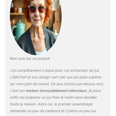
tr/min. Son système de
pressage doux contribue
à préserver au mieux les
vitamines, les enzymes
et les nutriments
naturellement présents
dans les aliments.
Rendement élevé, moins
de gaspillage : Doté d'un
moteur puissant de 200
W et d'un couple de 200
Mon avis sur ce produit
Nm, l'extracteur de jus à
froid LINKChef presse
J’ai complètement craqué pour cet extracteur de jus
efficacement les fruits et
légumes afin d'obtenir
LINKChef et son design vert clair qui est juste sublime
un excellent rendement
sur mon plan de travail. Ce que j’adore par-dessus tout,
en jus. Cette extraction
c’est son
moteur incroyablement silencieux
, je peux
performante permet
enfin me préparer un jus frais le matin sans réveiller
d'utiliser au mieux les
ingrédients tout en
toute la maison. Alors oui, le premier assemblage
limitant les pertes
demande un peu de patience et il peine un peu sur
alimentaires.