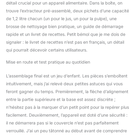
détail crucial pour un appareil alimentaire. Dans la boîte, on
légumes afin d'obtenir
un excellent rendement
trouve l’extracteur pré-assemblé, deux pichets d’une capacité
en jus. Cette extraction
de 1,2 litre chacun (un pour le jus, un pour la pulpe), une
performante permet
brosse de nettoyage bien pratique, un guide de démarrage
d'utiliser au mieux les
rapide et un livret de recettes. Petit bémol que je me dois de
ingrédients tout en
limitant les pertes
signaler : le livret de recettes n’est pas en français, un détail
alimentaires.
qui pourrait décevoir certains utilisateurs.
Alimentation
automatique avec large
Mise en route et test pratique au quotidien
goulotte de 115 mm :
Grâce à sa large goulotte
L’assemblage final est un jeu d’enfant. Les pièces s’emboîtent
de 115 mm (4,53
intuitivement, mais j’ai relevé deux petites astuces qui vous
pouces), de nombreux
feront gagner du temps. Premièrement, la flèche d’alignement
fruits et légumes
peuvent être introduits
entre la partie supérieure et la base est assez discrète ;
entiers, sans découpe
n’hésitez pas à la marquer d’un petit point pour la repérer plus
préalable. Il suffit
facilement. Deuxièmement, l’appareil est doté d’une sécurité :
d'ajouter les ingrédients ;
il ne démarrera pas si le couvercle n’est pas parfaitement
l'appareil les entraîne, les
découpe et les presse
verrouillé. J’ai un peu tâtonné au début avant de comprendre