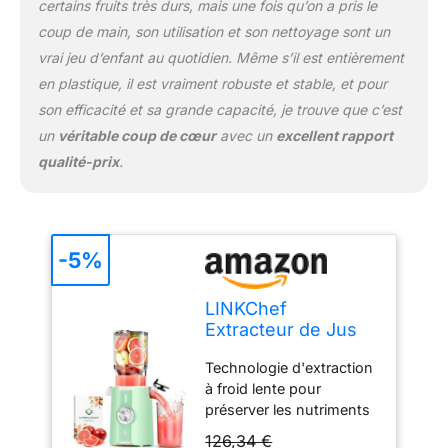
certains fruits très durs, mais une fois qu’on a pris le
Alimentation
coup de main, son utilisation et son nettoyage sont un
automatique avec large
goulotte de 115 mm :
vrai jeu d’enfant au quotidien. Même s’il est entièrement
Grâce à sa large goulotte
en plastique, il est vraiment robuste et stable, et pour
de 115 mm (4,53
son efficacité et sa grande capacité, je trouve que c’est
pouces), de nombreux
un
véritable coup de cœur
avec un
excellent rapport
fruits et légumes
qualité-prix
.
peuvent être introduits
entiers, sans découpe
préalable. Il suffit
d'ajouter les ingrédients ;
l'appareil les entraîne, les
-5%
découpe et les presse
automatiquement pour
LINKChef
une préparation plus
Extracteur de Jus
pratique au quotidien.
Vertical Slow Juicer
Nettoyage simple et
Technologie d'extraction
200W pour Fruits &
rapide : Le nettoyage
à froid lente pour
Légumes
devient plus facile grâce
préserver les nutriments
à une conception
essentiels : Découvrez
intégrée comportant peu
126,34 €