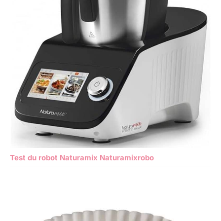
Test du robot Naturamix Naturamixrobo