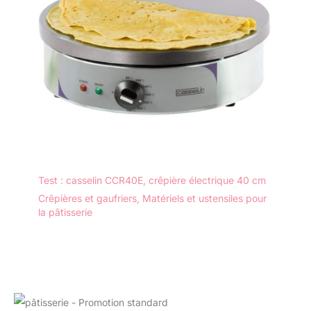
de travail et se range
facilement dans la
plupart des placards.
Une solution idéale pour
les cuisines de toutes
tailles.
Test : casselin CCR40E, crêpière électrique 40 cm
Crêpières et gaufriers
,
Matériels et ustensiles pour
la pâtisserie