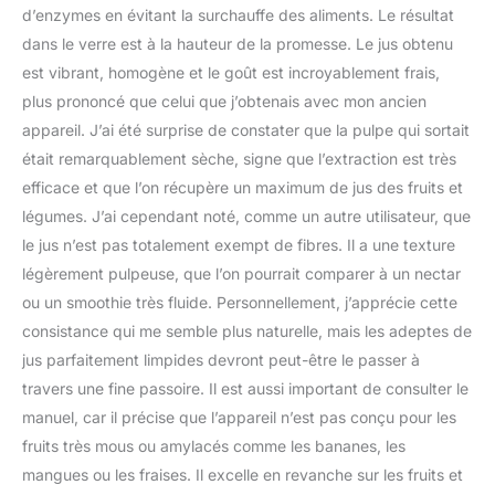
d’enzymes en évitant la surchauffe des aliments. Le résultat
des laits d'oléagineux et
dans le verre est à la hauteur de la promesse. Le jus obtenu
d'autres recettes maison.
Les fibres restantes
est vibrant, homogène et le goût est incroyablement frais,
peuvent être réutilisées
plus prononcé que celui que j’obtenais avec mon ancien
dans des pâtisseries ou
appareil. J’ai été surprise de constater que la pulpe qui sortait
d'autres préparations
était remarquablement sèche, signe que l’extraction est très
culinaires afin de limiter le
gaspillage. Conçu pour
efficace et que l’on récupère un maximum de jus des fruits et
une utilisation sûre au
légumes. J’ai cependant noté, comme un autre utilisateur, que
quotidien : Le système
le jus n’est pas totalement exempt de fibres. Il a une texture
de marche arrière permet
légèrement pulpeuse, que l’on pourrait comparer à un nectar
de dégager facilement
les éventuels blocages et
ou un smoothie très fluide. Personnellement, j’apprécie cette
d'assurer une extraction
consistance qui me semble plus naturelle, mais les adeptes de
plus fluide. Pour plus de
jus parfaitement limpides devront peut-être le passer à
sécurité, le moteur
travers une fine passoire. Il est aussi important de consulter le
s'arrête
automatiquement
manuel, car il précise que l’appareil n’est pas conçu pour les
lorsque le couvercle est
fruits très mous ou amylacés comme les bananes, les
ouvert pendant le
mangues ou les fraises. Il excelle en revanche sur les fruits et
fonctionnement, offrant