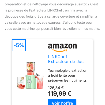
préparation et de nettoyage vous décourage aussitôt ? C’est
la promesse de l’extracteur LINKChef : en finir avec la
découpe des fruits grâce à sa large ouverture et simplifier la
vaisselle avec un nettoyage express. J’ai donc testé pour
vous cette machine qui pourrait bien révolutionner nos matins.
-5%
LINKChef
Extracteur de Jus
Vertical Slow Juicer
Technologie d'extraction
200W pour Fruits &
à froid lente pour
Légumes
préserver les nutriments
essentiels : Découvrez
126,34 €
toute la fraîcheur des
119,99 €
fruits et légumes avec
l'extracteur de jus
LINKChef. Contrairement