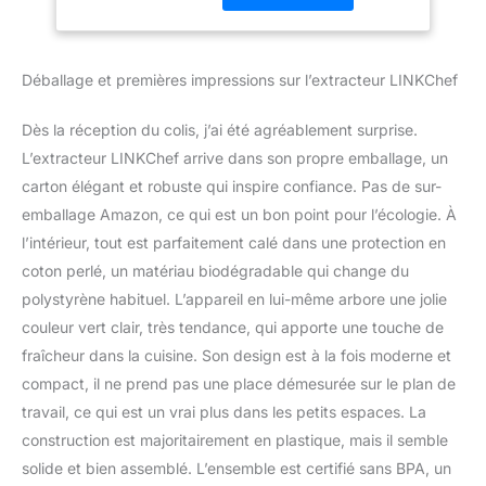
aux centrifugeuses
traditionnelles qui
génèrent davantage de
Déballage et premières impressions sur l’extracteur LINKChef
chaleur et d'oxydation,
cet extracteur de jus à
Dès la réception du colis, j’ai été agréablement surprise.
froid fonctionne à une
L’extracteur LINKChef arrive dans son propre emballage, un
vitesse lente de 45
tr/min. Son système de
carton élégant et robuste qui inspire confiance. Pas de sur-
pressage doux contribue
emballage Amazon, ce qui est un bon point pour l’écologie. À
à préserver au mieux les
l’intérieur, tout est parfaitement calé dans une protection en
vitamines, les enzymes
coton perlé, un matériau biodégradable qui change du
et les nutriments
naturellement présents
polystyrène habituel. L’appareil en lui-même arbore une jolie
dans les aliments.
couleur vert clair, très tendance, qui apporte une touche de
Rendement élevé, moins
fraîcheur dans la cuisine. Son design est à la fois moderne et
de gaspillage : Doté d'un
compact, il ne prend pas une place démesurée sur le plan de
moteur puissant de 200
W et d'un couple de 200
travail, ce qui est un vrai plus dans les petits espaces. La
Nm, l'extracteur de jus à
construction est majoritairement en plastique, mais il semble
froid LINKChef presse
solide et bien assemblé. L’ensemble est certifié sans BPA, un
efficacement les fruits et