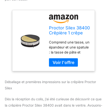
Proctor Silex 38400
Crêpière 1 crêpe
Noir, Acier
Comprend une tasse, un
inoxydable
épandeur et une spatule
: la tasse de pâte et
l'épandeur vous aident à
obtenir cette consistance
de crêpe fine de papier
caractéristique. Et la
spatule extra large est
Déballage et premières impressions sur la crêpière Proctor
spécialement conçue
pour rendre les crêpes
Silex
pliantes pratiquement
infaillibles Idéale pour le
Dès la réception du colis, j’ai été curieuse de découvrir ce que
petit-déjeuner, le dîner et
la crêpière Proctor Silex 38400 avait dans le ventre. Avouons-