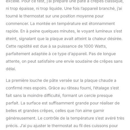
excelle. Pour ce test, j’ai préparé une pâte à crêpes classique,
permet de contrôler la
ni trop épaisse, ni trop liquide. Une fois l’appareil branché, j’ai
façon dont vos crêpes,
crêpes, omelettes et
tourné le thermostat sur une position moyenne pour
autres aliments sont
commencer. La montée en température est étonnamment
dorés. Utilise un réglage
rapide. En à peine quelques minutes, le voyant lumineux s’est
moyen pour les crêpes
éteint, signalant que la plaque avait atteint la chaleur désirée.
avec une finition
parfaitement dorée ou un
Cette rapidité est due à sa puissance de 1000 Watts,
réglage plus élevé pour
parfaitement adaptée à ce type d’appareil. Pas de longue
les crêpes plus foncées
attente, on peut satisfaire une envie soudaine de crêpes sans
délai.
La première louche de pâte versée sur la plaque chaude a
confirmé mes espoirs. Grâce au râteau fourni, l’étalage s’est
fait sans la moindre difficulté, formant un cercle presque
parfait. La surface est suffisamment grande pour réaliser de
belles et grandes crêpes, celles que l’on aime garnir
généreusement. Le contrôle de la température s’est avéré très
précis. J’ai pu ajuster le thermostat au fil des cuissons pour