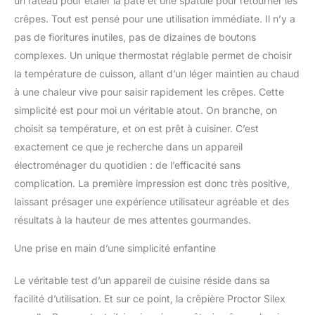
un râteau pour étaler la pâte et une spatule pour retourner les
refroidissement, et les
crêpes. Tout est pensé pour une utilisation immédiate. Il n’y a
accessoires inclus
pas de fioritures inutiles, pas de dizaines de boutons
passent au lave-vaisselle
sur la grille supérieure
complexes. Un unique thermostat réglable permet de choisir
Faites de grandes crêpes
la température de cuisson, allant d’un léger maintien au chaud
délicieuses de 13 pouces
à une chaleur vive pour saisir rapidement les crêpes. Cette
: profitez de crêpes
simplicité est pour moi un véritable atout. On branche, on
comme vous le faites
choisit sa température, et on est prêt à cuisiner. C’est
dans les restaurants
préparés dans votre
exactement ce que je recherche dans un appareil
propre cuisine. Faites
électroménager du quotidien : de l’efficacité sans
des crêpes facilement
complication. La première impression est donc très positive,
avec vos garnitures
laissant présager une expérience utilisateur agréable et des
sucrées ou salées
préférées en utilisant vos
résultats à la hauteur de mes attentes gourmandes.
propres ingrédients frais
sur la grande surface de
Une prise en main d’une simplicité enfantine
cuisson antiadhésive de
33 cm Polyvalent avec 8
Le véritable test d’un appareil de cuisine réside dans sa
niveaux de chaleur : la
facilité d’utilisation. Et sur ce point, la crêpière Proctor Silex
crêpière portable vous