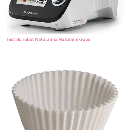
Test du robot Naturamix Naturamixrobo