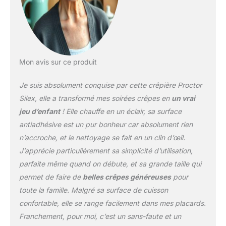
déjeuner, des crêpes aux
champignons et des
gruyères pour le dîner,
ou des crêpes à la ricotta
à la framboise pour le
dessert. Parfait pour les
Mon avis sur ce produit
omelettes, les
quesadillas et les
Je suis absolument conquise par cette crêpière Proctor
omelettes Facile à utiliser
Silex, elle a transformé mes soirées crêpes en
un vrai
et à nettoyer : lorsque le
jeu d’enfant
! Elle chauffe en un éclair, sa surface
témoin lumineux prêt sur
antiadhésive est un pur bonheur car absolument rien
le fer électrique s'allume,
il suffit de verser la pâte,
n’accroche, et le nettoyage se fait en un clin d’œil.
de l'étaler et de tourner
J’apprécie particulièrement sa simplicité d’utilisation,
pour faire des crêpes. La
parfaite même quand on débute, et sa grande taille qui
surface antiadhésive se
permet de faire de
belles crêpes généreuses
pour
nettoie facilement après
refroidissement, et les
toute la famille. Malgré sa surface de cuisson
accessoires inclus
confortable, elle se range facilement dans mes placards.
passent au lave-vaisselle
Franchement, pour moi, c’est un sans-faute et un
sur la grille supérieure