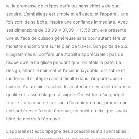
les desserts : la crêpière
le, la promesse de crêpes parfaites sans effort a de quoi
fonctionne comme un fer
à repasser. Cuisinez du
séduire. L’emballage est simple et efficace, et l’appareil, une
bacon, des œufs et des
fois sorti de sa boîte, inspire une confiance immédiate. Avec
crêpes pour le petit-
ses dimensions de 38,99 x 37,39 x 13,59 cm, elle présente
déjeuner, des crêpes aux
une surface de cuisson généreuse sans pour autant être un
champignons et des
gruyères pour le dîner,
monstre encombrant sur le plan de travail. Son poids de 2,2
ou des crêpes à la ricotta
kilogrammes lui confère une stabilité appréciable : pas de
à la framboise pour le
risque qu’elle ne glisse pendant que l’on étale la pâte. Le
dessert. Parfait pour les
design, alliant le noir mat et l’acier inoxydable, est sobre et
omelettes, les
moderne. Il s’intègre sans difficulté dans n’importe quelle
quesadillas et les
omelettes Facile à utiliser
cuisine. Au premier toucher, les matériaux semblent de bonne
et à nettoyer : lorsque le
qualité et l’assemblage est soigné. On est loin d’un gadget
témoin lumineux prêt sur
fragile. La plaque de cuisson, d’un noir profond, promet une
le fer électrique s'allume,
anti-adhérence à toute épreuve, un point crucial que j’avais
il suffit de verser la pâte,
de l'étaler et de tourner
hâte de mettre à l’épreuve.
pour faire des crêpes. La
surface antiadhésive se
L’appareil est accompagné des accessoires indispensables :
nettoie facilement après