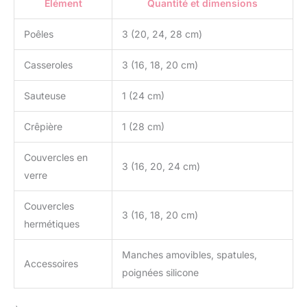
Élément
Quantité et dimensions
rangement. produit 2:
Entretien: passe au lave-
Poêles
3 (20, 24, 28 cm)
vaisselle produit 2:
Découvrez aussi la
Casseroles
3 (16, 18, 20 cm)
gamme complète sur le
Kamberg Store Amazon
(en cliquant sur le nom
Sauteuse
1 (24 cm)
de la marque au dessous
du titre produit)
Crêpière
1 (28 cm)
Couvercles en
3 (16, 20, 24 cm)
verre
Couvercles
3 (16, 18, 20 cm)
hermétiques
Manches amovibles, spatules,
Accessoires
poignées silicone