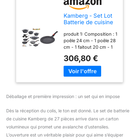
Kamberg - Set Lot
Batterie de cuisine
27 pièces - Fonte
produit 1: Composition : 1
d'aluminium -
poêle 24 cm - 1 poêle 28
Revêtement pierre
cm - 1 faitout 20 cm - 1
- Tous Feux dont
faitout 24 cm - 1 faitout
Induction - 67 x 36
306,80 €
28 cm - 3 casseroles 16-
x 34 cm & Crêpière
18-20 cm - 1 poêle grill
28 cm - Manche
24 cm - 1 sauteuse 28
Amovible - Fonte
cm - 1 wok 32 cm - 5
d'Aluminium
couvercles en verre avec
soupape anti buée - 7
Déballage et première impression : un set qui en impose
manches amovibles - 4
paires de poignées
Dès la réception du colis, le ton est donné. Le set de batterie
silicones + 1 set de
couteaux OFFERT
de cuisine Kamberg de 27 pièces arrive dans un carton
produit 1: Conçue en
volumineux qui promet une avalanche d’ustensiles.
fonte d'aluminium
L’ouverture est un véritable plaisir pour qui aime s’équiper
équipée d'un revêtement