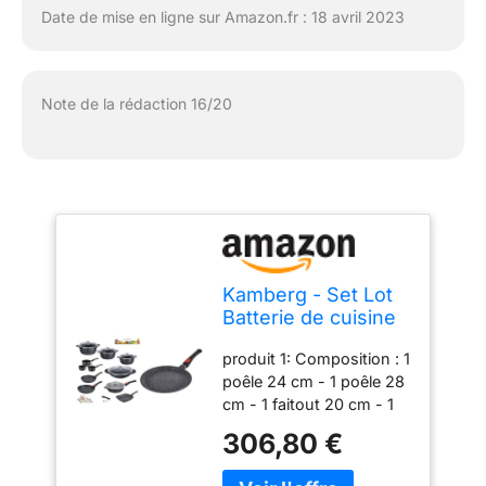
Date de mise en ligne sur Amazon.fr : 18 avril 2023
Note de la rédaction 16/20
Kamberg - Set Lot
Batterie de cuisine
27 pièces - Fonte
produit 1: Composition : 1
d'aluminium -
poêle 24 cm - 1 poêle 28
Revêtement pierre
cm - 1 faitout 20 cm - 1
- Tous Feux dont
faitout 24 cm - 1 faitout
Induction - 67 x 36
306,80 €
28 cm - 3 casseroles 16-
x 34 cm & Crêpière
18-20 cm - 1 poêle grill
28 cm - Manche