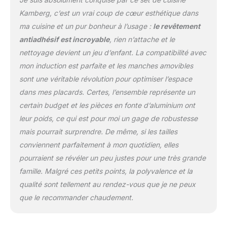
utilisation ultra rapide
produit 2: La collection
Kamberg, c’est un vrai coup de cœur esthétique dans
Kamberg est certifiée
ma cuisine et un pur bonheur à l’usage :
le revêtement
tout types de feux:
antiadhésif est incroyable
, rien n’attache et le
induction, gaz, plaques
nettoyage devient un jeu d’enfant. La compatibilité avec
électriques et
vitrocéramique produit 2:
mon induction est parfaite et les manches amovibles
Equipée d'un manche
sont une véritable révolution pour optimiser l’espace
amovible, cette crêpière
dans mes placards. Certes, l’ensemble représente un
28 cm vous simplifie le
certain budget et les pièces en fonte d’aluminium ont
nettoyage et le
rangement. produit 2:
leur poids, ce qui est pour moi un gage de robustesse
Entretien: passe au lave-
mais pourrait surprendre. De même, si les tailles
vaisselle produit 2:
conviennent parfaitement à mon quotidien, elles
Découvrez aussi la
pourraient se révéler un peu justes pour une très grande
gamme complète sur le
Kamberg Store Amazon
famille. Malgré ces petits points, la polyvalence et la
(en cliquant sur le nom
qualité sont tellement au rendez-vous que je ne peux
de la marque au dessous
que le recommander chaudement.
du titre produit)