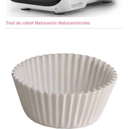
Test du robot Naturamix Naturamixrobo