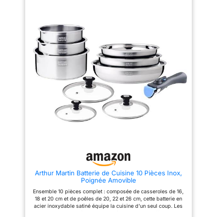
28 cm vous simplifie le
nettoyage facile. Ces ustensiles
saine sans adhérence. Fabriqué
nettoyage et le
sont certifiés tous types de feux
plomb ni cadmium Extérieur en
: induction, gaz, plaques
silicone et polyester noir pour
rangement. produit 2:
électriques et vitrocéramique.
un nettoyage facile Couvercles
Entretien: passe au lave-
Compatible au four
en verre trempé retenant la
(180°maximum), compatible
chaleur et l’humidité, et
vaisselle produit 2:
lave-vaisselle, compatible
permettant de surveiller la
Découvrez aussi la
réfrigérateur. Grâce à sa
cuisson
gamme complète sur le
poignée SITRAMOVIBLE en
plastique thermo résistant
Kamberg Store Amazon
clipsable et déclipsable à
(en cliquant sur le nom
l'envie, gagnez de la place,
gagnez de la praticité, gagnez
de la marque au dessous
de l'agilité en cuisine. Devenu
du titre produit)
incontournable de l'équipement
des foyers français SITRAM a
marqué plusieurs générations
avec son célèbre slogan "Si
vous ne prenez pas une
SITRAM, vous risquez de
prendre une gamelle !"
Arthur Martin Batterie de Cuisine 10 Pièces Inox,
Poignée Amovible
Ensemble 10 pièces complet : composée de casseroles de 16,
18 et 20 cm et de poêles de 20, 22 et 26 cm, cette batterie en
acier inoxydable satiné équipe la cuisine d'un seul coup. Les
couvercles adaptés et les poignées amovibles offrent une