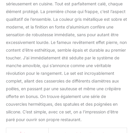
sérieusement en cuisine. Tout est parfaitement calé, chaque
pierre anti adhérent 3
élément protégé. La première chose qui frappe, c’est l’aspect
couches résistant aux
rayures produit 1: Tous
qualitatif de l’ensemble. La couleur gris métallique est sobre et
feux dont induction +
moderne, et la finition en fonte d’aluminium confère une
four jusqu'à 200 °C
sensation de robustesse immédiate, sans pour autant être
(sans les poignées
excessivement lourde. Le fameux revêtement effet pierre, non
amovibles ou silicones)
produit 1: Cuisine saine
content d’être esthétique, semble épais et durable au premier
et naturelle sans matière
toucher. J’ai immédiatement été séduite par le système de
grasse/ nettoyage après
manche amovible, qui s’annonce comme une véritable
utilisation ultra rapide
révolution pour le rangement. Le set est incroyablement
produit 2: La collection
Kamberg est certifiée
complet, allant des casseroles de différents diamètres aux
tout types de feux:
poêles, en passant par une sauteuse et même une crêpière
induction, gaz, plaques
offerte en bonus. On trouve également une série de
électriques et
couvercles hermétiques, des spatules et des poignées en
vitrocéramique produit 2:
Equipée d'un manche
silicone. C’est simple, avec ce set, on a l’impression d’être
amovible, cette crêpière
paré pour ouvrir son propre restaurant.
28 cm vous simplifie le
nettoyage et le