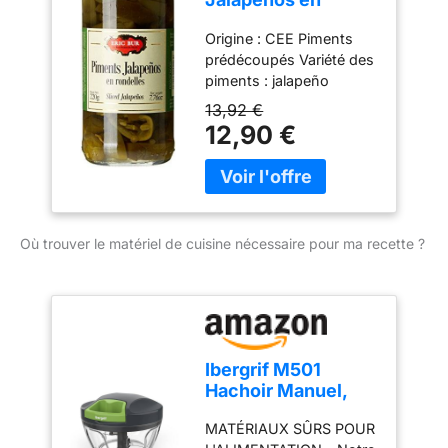
tout au long de la chaîne
conservateur Sans
Rondelles 220 g -
de valeur, de la culture à
colorant Végan - Type de
Origine : CEE Piments
Lot de 6
l'emballage, afin de
cuisine :
prédécoupés Variété des
assurer une qualité
Méditerranéenne
piments : jalapeño
constante des produits.
13,92 €
12,90 €
Où trouver le matériel de cuisine nécessaire pour ma recette ?
Ibergrif M501
Hachoir Manuel,
Hachoir à Légumes
MATÉRIAUX SÛRS POUR
Polyvalent avec