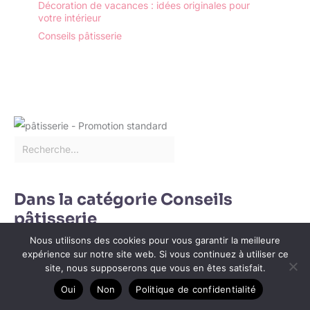
Décoration de vacances : idées originales pour
expérience d'achat
allergiques peuvent
votre intérieur
agréable. Si vous avez
servir et déguster de
Conseils pâtisserie
des questions, n'hésitez
délicieuses salades sans
pas à nous contacter.
souci.
Nous vous répondrons
dans les 24 heures.
Dans la catégorie Conseils
pâtisserie
Nous utilisons des cookies pour vous garantir la meilleure
expérience sur notre site web. Si vous continuez à utiliser ce
site, nous supposerons que vous en êtes satisfait.
Oui
Non
Politique de confidentialité