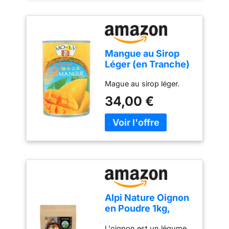
la cuisine En provenance
de Thaïlande Contenu : 1
x 425 g
Mangue au Sirop
Léger (en Tranche)
Mo-Ly 425g/Boite -
Mague au sirop léger.
Offres de 2, 4 et 6
Boite - Livraison
34,00 €
Gratuite France (4
boites)
Alpi Nature Oignon
en Poudre 1kg,
Oignons
L'oignon est un légume