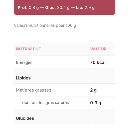
Prot.
0.8 g —
Gluc.
20.4 g —
Lip.
2.9 g
Valeurs nutritionnelles pour 100 g
NUTRIMENT
VALEUR
Énergie
70 kcal
Lipides
Matières grasses
2 g
dont acides gras saturés
0.3 g
Glucides