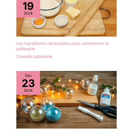
une fourchette à salade -
19
durable et pas facile à
Idéal pour un usage
casser. Chaque cuillère
2024
quotidien et des
est finement moulue, a
occasions spéciales.
un bord lisse et une
Profitez de la durabilité et
surface polie qui ne raye
de l'élégance de l'acier
pas la peau, pratique à
inoxydable dans votre
utiliser. Design : la tête de
Les ingrédients nécessaires pour commencer la
cuisine. Les couverts à
pâtisserie
la cuillère en bois
salade sont parfaits pour
respectueuse de
Conseils pâtisserie
les personnes souffrant
l'environnement est
d'allergies, car ils sont
arrondie, avec une
fabriqués en matériau
poignée légère et
Déc
sans nickel. Nos
23
antidérapante, facile à
couverts à salade sont
saisir pour les enfants.
fabriqués en acier
2024
Taille et profondeur
inoxydable sans nickel
appropriées, vous
de haute qualité pour
pouvez obtenir la
que vos repas puissent
quantité souhaitée. 😊
être dégustés en toute
【Conseils】 Nous
sécurité et sans souci.
espérons que vous
Avec ces couverts,
pourrez avoir une
même les personnes