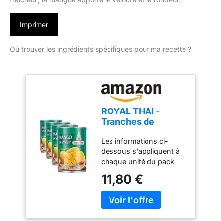
Imprimer
Où trouver les ingrédients spécifiques pour ma recette ?
ROYAL THAI -
Tranches de
Mangue au sirop - 1
Les informations ci-
X 425 GR (Lot de 4)
dessous s'appliquent à
chaque unité du pack
Vous pouvez manger les
11,80 €
tranches de mangue
directement dans la boîte
de conserve Un
complément simple pour