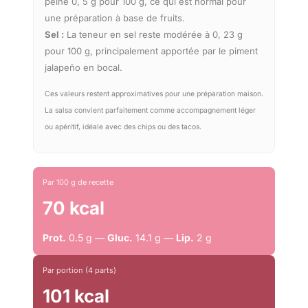
peine 0, 5 g pour 100 g, ce qui est normal pour
une préparation à base de fruits.
Sel :
La teneur en sel reste modérée à 0, 23 g
pour 100 g, principalement apportée par le piment
jalapeño en bocal.
Ces valeurs restent approximatives pour une préparation maison.
La salsa convient parfaitement comme accompagnement léger
ou apéritif, idéale avec des chips ou des tacos.
Par 100 g de recette
70 kcal
Prot.
0.5 g —
Gluc.
14.1 g —
Lip.
2 g
Par portion (4 parts)
101 kcal