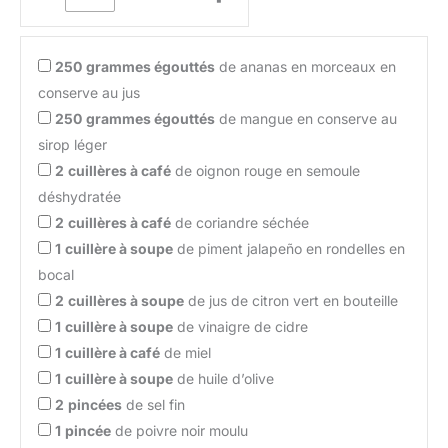
250
grammes égouttés
de ananas en morceaux en
conserve au jus
250
grammes égouttés
de mangue en conserve au
sirop léger
2
cuillères à café
de oignon rouge en semoule
déshydratée
2
cuillères à café
de coriandre séchée
1
cuillère à soupe
de piment jalapeño en rondelles en
bocal
2
cuillères à soupe
de jus de citron vert en bouteille
1
cuillère à soupe
de vinaigre de cidre
1
cuillère à café
de miel
1
cuillère à soupe
de huile d’olive
2
pincées
de sel fin
1
pincée
de poivre noir moulu