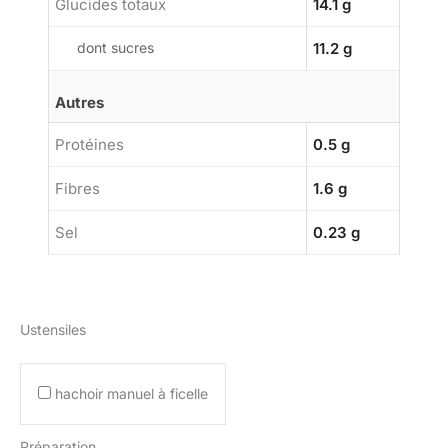
Glucides totaux
14.1 g
dont sucres
11.2 g
Autres
Protéines
0.5 g
Fibres
1.6 g
Sel
0.23 g
Ustensiles
hachoir manuel à ficelle
Préparation