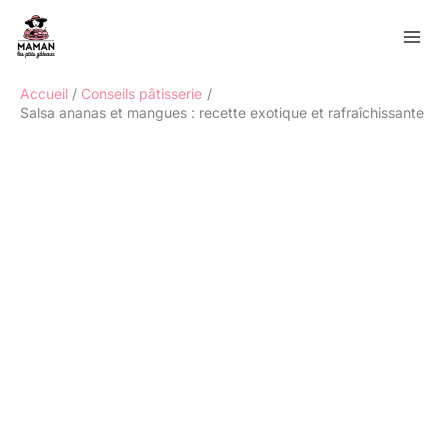
Aller
Rechercher
au
contenu
Accueil
Conseils pâtisserie
Salsa ananas et mangues : recette exotique et rafraîchissante