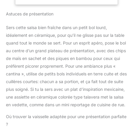
qui permet de conserver
moment. Vous pouvez
les ingrédients nutritifs.
hacher l'ail, trancher les
Astuces de présentation
Notre coupe-légumes
légumes ou broyer les
vous permet de créer
noix en moins de 15
rapidement des aliments
Sers cette salsa bien fraîche dans un petit bol lourd,
secondes, ce qui vous
délicieux, nutritifs, sains
idéalement en céramique, pour qu’il ne glisse pas sur la table
permet de gagner
et sûrs pour vous et
beaucoup de temps
quand tout le monde se sert. Pour un esprit apéro, pose le bol
votre famille. Préparation
dans la préparation des
au centre d’un grand plateau de présentation, avec des chips
Rapide des Légumes -
légumes.
Ce coupe oignon manuel
de maïs en sachet et des piques en bambou pour ceux qui
MULTIFONCTIONNEL -
permet de hacher sans
préfèrent picorer proprement. Pour une ambiance plus «
Idéal pour hacher les
effort sans avoir besoin
oignons, les carottes, les
cantina », utilise de petits bols individuels en terre cuite et des
d'électricité ! Le design à
noix et les viandes
cuillères courtes: chacun a sa portion, et ça fait tout de suite
cordon tirant vous
désossées, la lame
permet de contrôler la
plus soigné. Si tu la sers avec un plat d’inspiration mexicaine,
améliorée facilite la
finesse de vos
une assiette en céramique colorée type talavera met la salsa
manipulation de tous les
ingrédients à chaque
types d'ingrédients. Le
en vedette, comme dans un mini reportage de cuisine de rue.
tirage, vous permettant
mini hachoir manuel a
de hacher rapidement de
Où trouver la vaisselle adaptée pour une présentation parfaite
une capacité de 400 ml,
l'ail, des légumes ou de
compact et facile à
?
moudre des noix en
transporter, parfait pour
seulement 15 secondes.