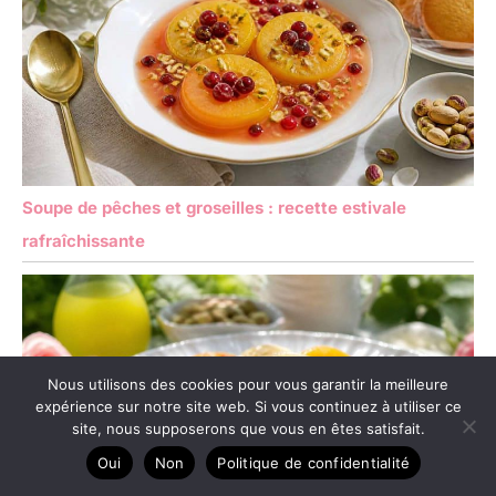
cuillères à boire sont non
seulement idéales
comme cuillères à
cocktail, mais peuvent
également être utilisées
comme cuillères à café, à
glace ou à yaourt. Elles
sont parfaites pour les
cocktails, le café glacé,
Soupe de pêches et groseilles : recette estivale
les desserts et bien plus
rafraîchissante
encore. Ce lot de 6
cuillères en acier
inoxydable est durable et
lavable au lave-vaisselle,
ajoutant une touche
d'élégance et de style à
n'importe quelle table.
Nous utilisons des cookies pour vous garantir la meilleure
expérience sur notre site web. Si vous continuez à utiliser ce
site, nous supposerons que vous en êtes satisfait.
Oui
Non
Politique de confidentialité