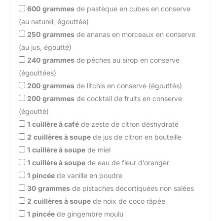
600
grammes
de pastèque en cubes en conserve
(au naturel, égouttée)
250
grammes
de ananas en morceaux en conserve
(au jus, égoutté)
240
grammes
de pêches au sirop en conserve
(égouttées)
200
grammes
de litchis en conserve (égouttés)
200
grammes
de cocktail de fruits en conserve
(égoutté)
1
cuillère à café
de zeste de citron déshydraté
2
cuillères à soupe
de jus de citron en bouteille
1
cuillère à soupe
de miel
1
cuillère à soupe
de eau de fleur d’oranger
1
pincée
de vanille en poudre
30
grammes
de pistaches décortiquées non salées
2
cuillères à soupe
de noix de coco râpée
1
pincée
de gingembre moulu