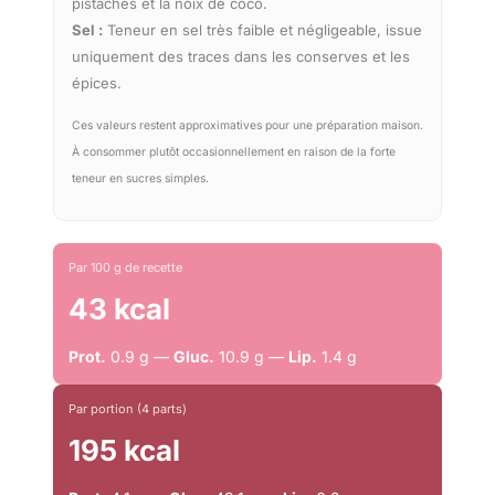
pistaches et la noix de coco.
Sel :
Teneur en sel très faible et négligeable, issue
uniquement des traces dans les conserves et les
épices.
Ces valeurs restent approximatives pour une préparation maison.
À consommer plutôt occasionnellement en raison de la forte
teneur en sucres simples.
Par 100 g de recette
43 kcal
Prot.
0.9 g —
Gluc.
10.9 g —
Lip.
1.4 g
Par portion (4 parts)
195 kcal