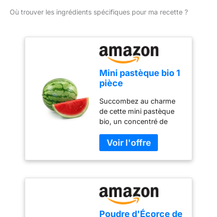
Où trouver les ingrédients spécifiques pour ma recette ?
Mini pastèque bio 1
pièce
Succombez au charme
de cette mini pastèque
bio, un concentré de
fraîcheur et de douceur
qui ravira vos envies
d’été. Facile à partager
ou à déguster en solo,
elle apporte une touche
de gaieté et de légèreté à
vos pauses fruitées. Son
format pratique et son
Poudre d'Écorce de
goût naturellement sucré