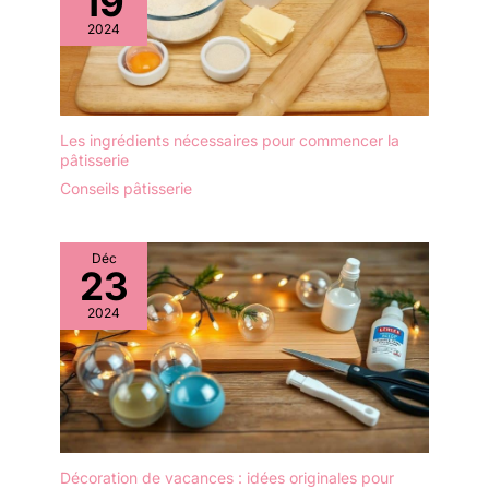
19
bords lisses,
décolorer ni s'écailler.
garantissant une prise en
2024
Aspect classique et poli
main confortable et sans
miroir: Nos cuillère à
danger pour la bouche.
glace de haute qualité
【Prise en main
sont soigneusement
confortable】 Ces
conçues pour ajouter de
cuillères de 23 cm de
Les ingrédients nécessaires pour commencer la
l'élégance et de la
pâtisserie
long sont fabriquées en
sophistication à votre
acier inoxydable avec
Conseils pâtisserie
table. La finition miroir
des bords
lustrée et le design
soigneusement arrondis
classique conviennent à
pour une prise en main
Déc
tous les styles de
23
confortable. Que vous
couverts de cuisine et
les utilisiez comme
sont appréciés par la
2024
cuillère à café, à cocktail
plupart des gens.
ou à yaourt, elles font de
Boutique de PionStar: La
chaque boisson et
philosophie de PionStar
dessert une expérience
est de fournir aux clients
unique. Durables et
une expérience d'achat
lavables au lave-
satisfaisante avec des
vaisselle, elles sont
cuillères de haute qualité
Décoration de vacances : idées originales pour
parfaites pour un usage