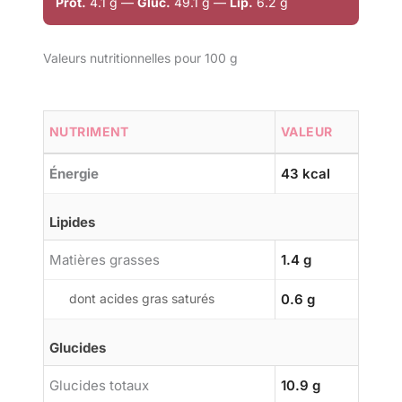
Prot.
4.1 g —
Gluc.
49.1 g —
Lip.
6.2 g
Valeurs nutritionnelles pour 100 g
NUTRIMENT
VALEUR
Énergie
43 kcal
Lipides
Matières grasses
1.4 g
dont acides gras saturés
0.6 g
Glucides
Glucides totaux
10.9 g