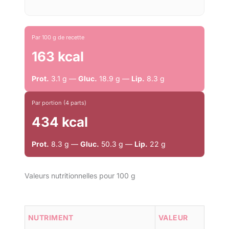
Par 100 g de recette
163 kcal
Prot.
3.1 g —
Gluc.
18.9 g —
Lip.
8.3 g
Par portion (4 parts)
434 kcal
Prot.
8.3 g —
Gluc.
50.3 g —
Lip.
22 g
Valeurs nutritionnelles pour 100 g
NUTRIMENT
VALEUR