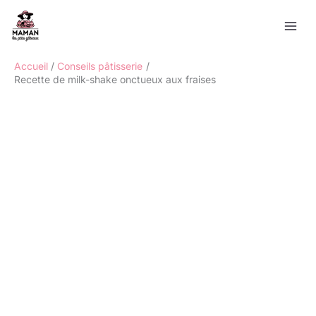
Aller
Rechercher
au
contenu
Accueil
Conseils pâtisserie
Recette de milk-shake onctueux aux fraises