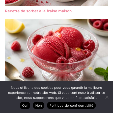
Recette de sorbet à la fraise maison
Nous utilisons des cookies pour vous garantir la meilleure
Recette de sorbet à la framboise maison
expérience sur notre site web. Si vous continuez à utiliser ce
site, nous supposerons que vous en êtes satisfait.
Oui
Non
Politique de confidentialité