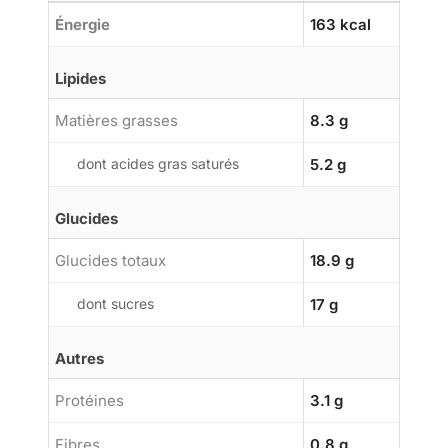
Énergie
163 kcal
Lipides
Matières grasses
8.3 g
dont acides gras saturés
5.2 g
Glucides
Glucides totaux
18.9 g
dont sucres
17 g
Autres
Protéines
3.1 g
Fibres
0.8 g