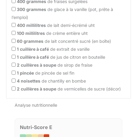
400
grammes
de fraises surgelées
300
grammes
de glace à la vanille (pot, prête à
l’emploi)
400
millilitres
de lait demi-écrémé uht
100
millilitres
de crème entière uht
60
grammes
de lait concentré sucré (en boîte)
1
cuillère à café
de extrait de vanille
1
cuillère à café
de jus de citron en bouteille
2
cuillères à soupe
de sirop de fraise
1
pincée
de pincée de sel fin
4
noisettes
de chantilly en bombe
2
cuillères à soupe
de vermicelles de sucre (décor)
Analyse nutritionnelle
Nutri-Score E