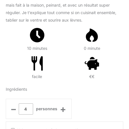
mais fait à la maison, peinard, et avec un résultat super
régulier. Je t’explique tout comme si on cuisinait ensemble,
tablier sur le ventre et sourire aux lèvres.
10 minutes
0 minute
facile
€€
Ingrédients
–
+
personnes