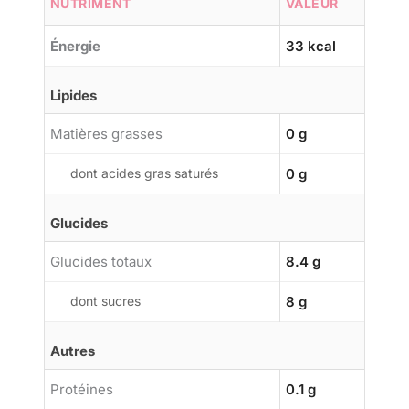
NUTRIMENT
VALEUR
Énergie
33 kcal
Lipides
Matières grasses
0 g
dont acides gras saturés
0 g
Glucides
Glucides totaux
8.4 g
dont sucres
8 g
Autres
Protéines
0.1 g