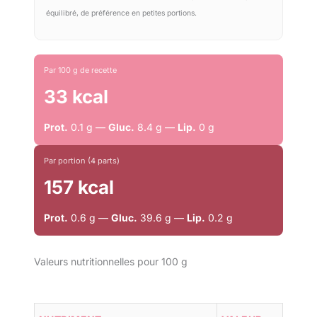
équilibré, de préférence en petites portions.
Par 100 g de recette
33 kcal
Prot.
0.1 g —
Gluc.
8.4 g —
Lip.
0 g
Par portion (4 parts)
157 kcal
Prot.
0.6 g —
Gluc.
39.6 g —
Lip.
0.2 g
Valeurs nutritionnelles pour 100 g