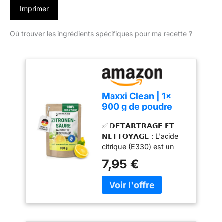
Imprimer
Où trouver les ingrédients spécifiques pour ma recette ?
Maxxi Clean | 1x
900 g de poudre
d'acide citrique de
✅ 𝗗𝗘𝗧𝗔𝗥𝗧𝗥𝗔𝗚𝗘 𝗘𝗧
qualité alimentaire |
𝗡𝗘𝗧𝗧𝗢𝗬𝗔𝗚𝗘 : L'acide
Fabriqué en
citrique (E330) est un
Allemagne | Produit
remède polyvalent qui
domestique pour la
7,95 €
élimine sans effort le
cuisine, le ménage
calcaire et autres dépôts
et la cosmétique |
sur tous les appareils
100% pureté &
ménagers, neutralise les
refermable
odeurs et donne un éclat
magnifique aux surfaces