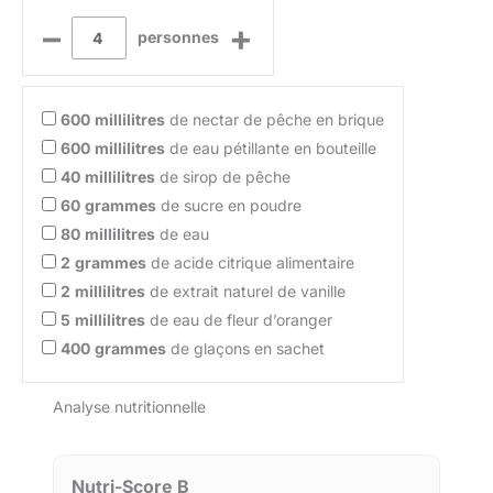
–
+
personnes
600
millilitres
de nectar de pêche en brique
600
millilitres
de eau pétillante en bouteille
40
millilitres
de sirop de pêche
60
grammes
de sucre en poudre
80
millilitres
de eau
2
grammes
de acide citrique alimentaire
2
millilitres
de extrait naturel de vanille
5
millilitres
de eau de fleur d’oranger
400
grammes
de glaçons en sachet
Analyse nutritionnelle
Nutri-Score B