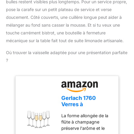
bulles restent visibles plus longtemps. Pour un service propre,
préparation de
la mesure ; plage de
confitures. Le guide du
pose la carafe sur un petit plateau de service et verse
température : -50 ℃ ~
thermomètre de cuisson
doucement. Côté couverts, une cuillère longue peut aider à
300 ℃ Économie
figurant sur l'emballage
d'énergie : Fonction
mélanger au fond sans casser la mousse. Et si tu veux une
vous permet d'obtenir la
d'arrêt automatique
touche carrément bistrot, une bouteille à fermeture
cuisson souhaitée
intégrée, le thermometre
AFFICHAGE
mécanique sur la table fait tout de suite limonade artisanale.
patisserie s'éteindra
CHANGEABLE : L'écran
automatiquement après
Où trouver la vaisselle adaptée pour une présentation parfaite
LCD rétroéclairé, large et
10 minutes d'inactivité ;
facile à lire, vous permet
?
et il peut basculer entre
de lire clairement les
Celsius et Fahrenheit lors
températures dans
de la mesure de la
l'obscurité ou lorsque la
température. Plusieurs
fumée envahit l'air !
Méthodes de Stockage :
L'affichage commutable
Les thermometre
pivote automatiquement
Gerlach 1760
cuisson à lecture
en fonction de la façon
Verres à
instantanée ont des
dont le thermomètre
champagne, lot de
trous de suspension, qui
La forme allongée de la
numérique est tenu, ce
6, 200 ml, verres à
peuvent être facilement
flûte à champagne
qui vous permet de lire
champagne, flûtes
accrochés à des
préserve l'arôme et le
les chiffres dans
à champagne,
crochets ou à des