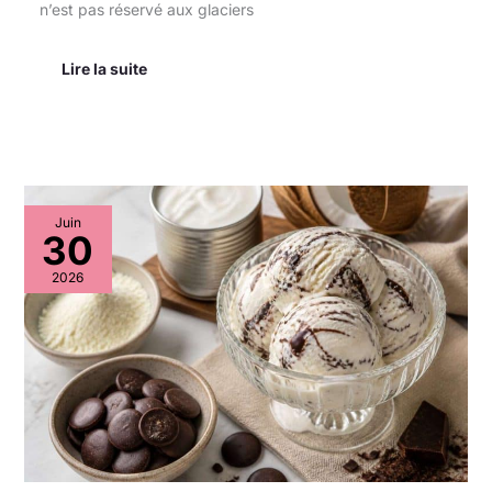
n’est pas réservé aux glaciers
Lire la suite
Recette
Juin
de
30
glace
stracciatella
2026
maison