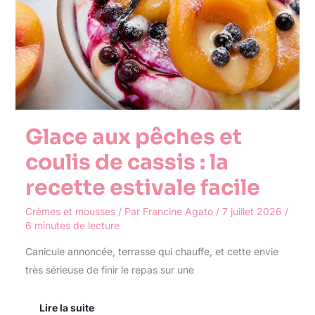
de
cassis
:
la
recette
estivale
facile
Glace aux pêches et
coulis de cassis : la
recette estivale facile
Crèmes et mousses
/ Par
Francine Agato
/
7 juillet 2026
/
6 minutes de lecture
Canicule annoncée, terrasse qui chauffe, et cette envie
très sérieuse de finir le repas sur une
Lire la suite