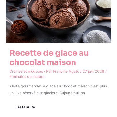
maison
Recette de glace au
chocolat maison
Crèmes et mousses
/ Par
Francine Agato
/
27 juin 2026
/
6 minutes de lecture
Alerte gourmande: la glace au chocolat maison n’est plus
un luxe réservé aux glaciers. Aujourd’hui, on
Lire la suite