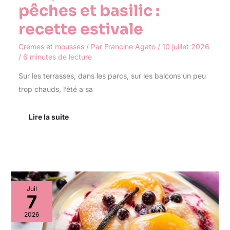
pêches et basilic :
recette estivale
Crèmes et mousses
/ Par
Francine Agato
/
10 juillet 2026
/
6 minutes de lecture
Sur les terrasses, dans les parcs, sur les balcons un peu
trop chauds, l’été a sa
Lire la suite
Glace
Juil
aux
7
pêches
et
2026
coulis