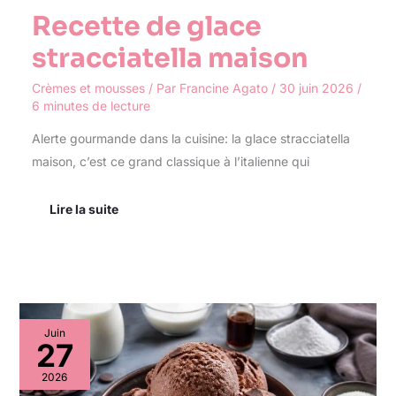
Recette de glace
stracciatella maison
Crèmes et mousses
/ Par
Francine Agato
/
30 juin 2026
/
6 minutes de lecture
Alerte gourmande dans la cuisine: la glace stracciatella
maison, c’est ce grand classique à l’italienne qui
Lire la suite
Recette
Juin
de
27
glace
au
2026
chocolat