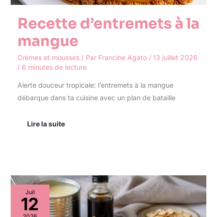
Recette d’entremets à la
mangue
Crèmes et mousses
/ Par
Francine Agato
/
13 juillet 2026
/
6 minutes de lecture
Alerte douceur tropicale: l’entremets à la mangue
débarque dans ta cuisine avec un plan de bataille
Lire la suite
Brugnons
Juil
au
12
caramel
et
2026