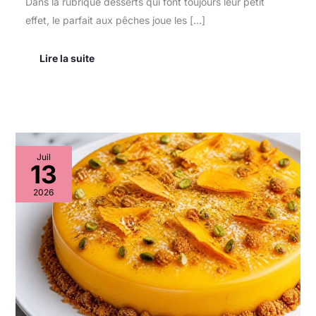
Dans la rubrique desserts qui font toujours leur petit
effet, le parfait aux pêches joue les […]
Lire la suite
Recette
Juil
d’entremets
13
à
la
2026
mangue