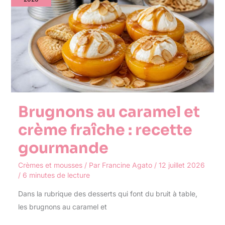
crème
fraîche
:
recette
gourmande
Brugnons au caramel et
crème fraîche : recette
gourmande
Crèmes et mousses
/ Par
Francine Agato
/
12 juillet 2026
/
6 minutes de lecture
Dans la rubrique des desserts qui font du bruit à table,
les brugnons au caramel et