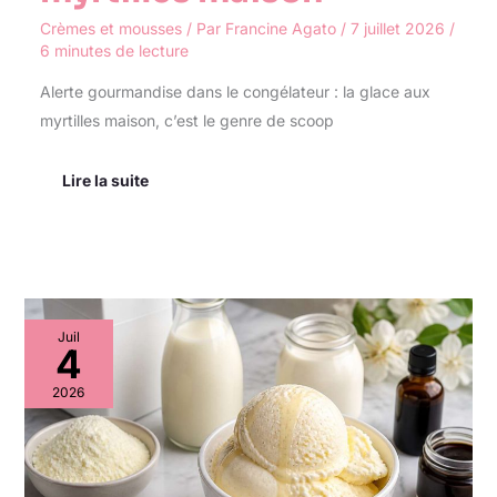
Crèmes et mousses
/ Par
Francine Agato
/
7 juillet 2026
/
6 minutes de lecture
Alerte gourmandise dans le congélateur : la glace aux
myrtilles maison, c’est le genre de scoop
Lire la suite
Recette
Juil
de
4
glace
à
2026
la
vanille
maison